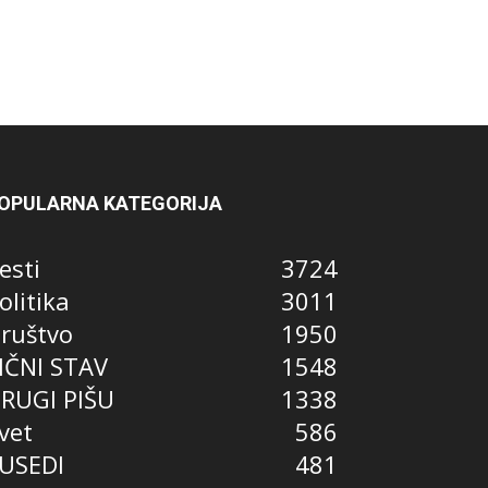
OPULARNA KATEGORIJA
esti
3724
olitika
3011
ruštvo
1950
IČNI STAV
1548
RUGI PIŠU
1338
vet
586
USEDI
481