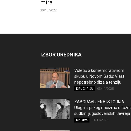
mira
30/10/2022
IZBOR UREDNIKA
Vuletić o komemorativnom
skupu u Novom Sadu: Vlast
nepotrebno dizala tenziju
03/11/2025
DRUGI PIŠU
ZABORAVLJENA ISTORIJA
Uloga srpskog nacizma u tužno
sudbini jugoslovenskih Jevreja
01/11/2025
Društvo