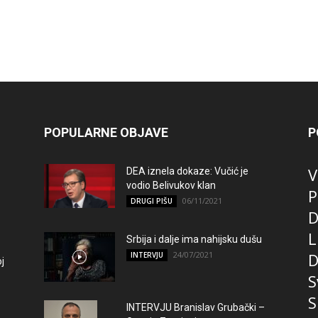
POPULARNE OBJAVE
P
V
DEA iznela dokaze: Vučić je
vodio Belivukov klan
P
06/11/2021
DRUGI PIŠU
D
L
Srbija i dalje ima nahijsku dušu
24/07/2021
D
INTERVJU
j
S
S
INTERVJU Branislav Grubački –