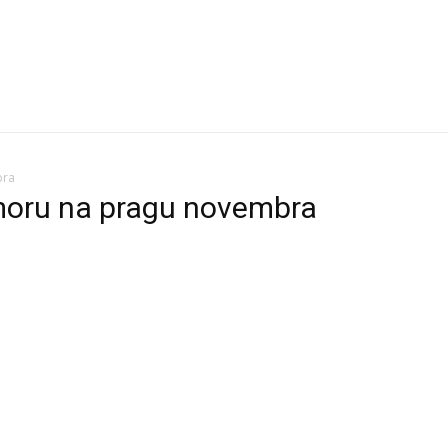
bra
 moru na pragu novembra
h