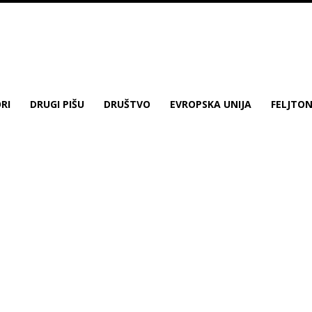
RI
DRUGI PIŠU
DRUŠTVO
EVROPSKA UNIJA
FELJTO