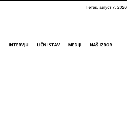
Петак, август 7, 2026
N
INTERVJU
LIČNI STAV
MEDIJI
NAŠ IZBOR