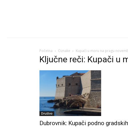
Početna
Oznake
Kupači u moru na pragu novem
Ključne reči: Kupači u
Društvo
Dubrovnik: Kupači podno gradski