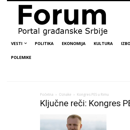
VESTI
POLITIKA
EKONOMIJA
KULTURA
IZBO
POLEMIKE
Početna
Oznake
Kongres PES u Rimu
Ključne reči: Kongres 