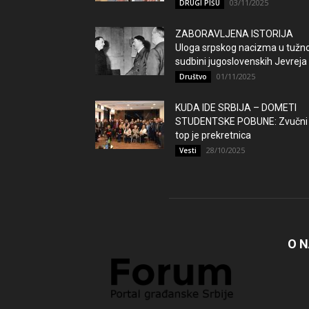
03/11/2025
DRUGI PIŠU
ZABORAVLJENA ISTORIJA
Uloga srpskog nacizma u tužno
sudbini jugoslovenskih Jevreja
01/11/2025
Društvo
KUDA IDE SRBIJA – DOMETI
STUDENTSKE POBUNE: Zvučni
top je prekretnica
28/10/2025
Vesti
O 