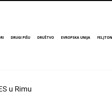
RI
DRUGI PIŠU
DRUŠTVO
EVROPSKA UNIJA
FELJTO
PES u Rimu