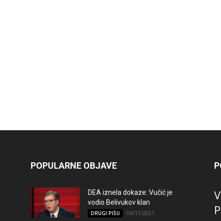
POPULARNE OBJAVE
P
V
DEA iznela dokaze: Vučić je
vodio Belivukov klan
P
06/11/2021
DRUGI PIŠU