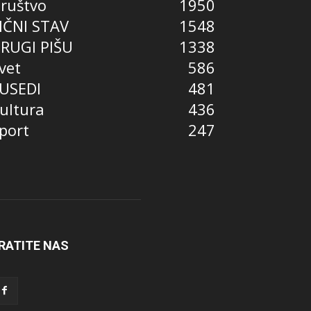
ruštvo
1950
IČNI STAV
1548
RUGI PIŠU
1338
vet
586
USEDI
481
ultura
436
port
247
RATITE NAS