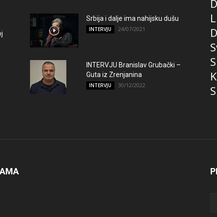
D
L
Srbija i dalje ima nahijsku dušu
24/07/2021
D
INTERVJU
j
S
S
INTERVJU Branislav Grubački –
K
Guta iz Zrenjanina
30/12/2022
INTERVJU
S
NAMA
P