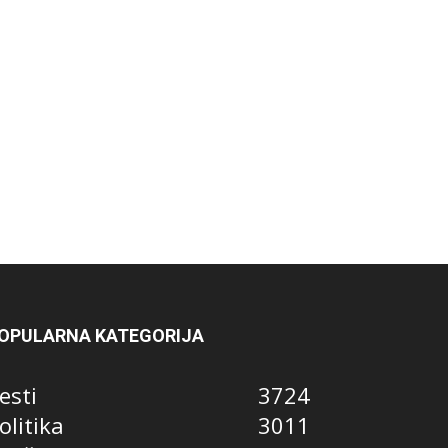
OPULARNA KATEGORIJA
esti
3724
olitika
3011