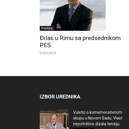
Politika
Đilas u Rimu sa predsednikom
PES
01/03/2024
IZBOR UREDNIKA
Vuletić o komemorativnom
skupu u Novom Sadu: Vlast
nepotrebno dizala tenziju