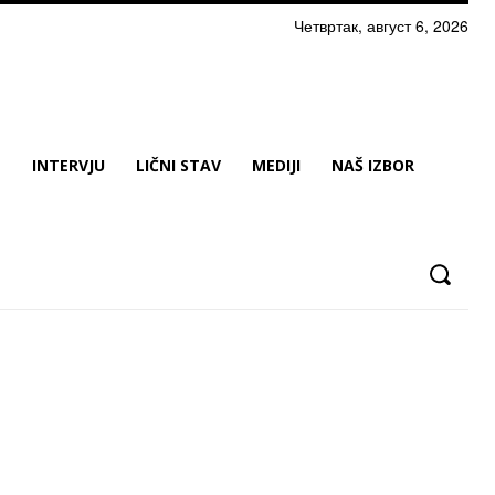
Четвртак, август 6, 2026
N
INTERVJU
LIČNI STAV
MEDIJI
NAŠ IZBOR