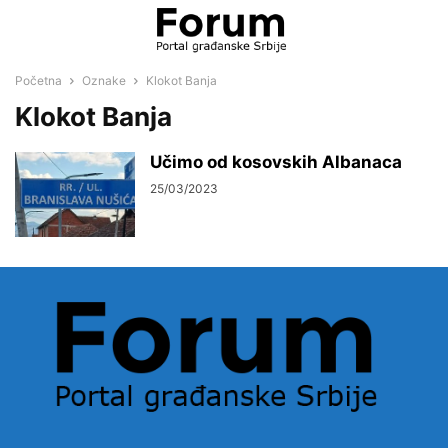
Početna
Oznake
Klokot Banja
Klokot Banja
Učimo od kosovskih Albanaca
25/03/2023