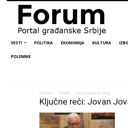
VESTI
POLITIKA
EKONOMIJA
KULTURA
IZBO
POLEMIKE
Početna
Oznake
Jovan Jovanović Zmaj
Ključne reči: Jovan Jo