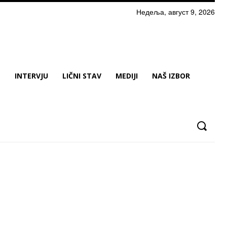
Недеља, август 9, 2026
N
INTERVJU
LIČNI STAV
MEDIJI
NAŠ IZBOR