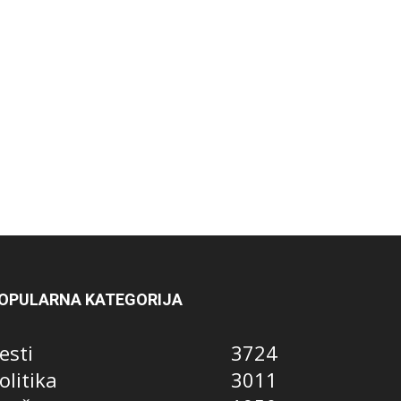
OPULARNA KATEGORIJA
esti
3724
olitika
3011