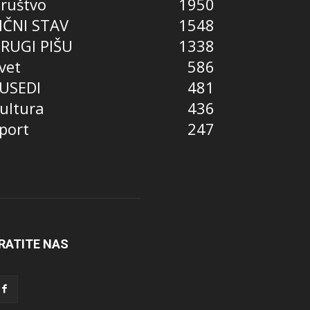
ruštvo
1950
IČNI STAV
1548
RUGI PIŠU
1338
vet
586
USEDI
481
ultura
436
port
247
RATITE NAS