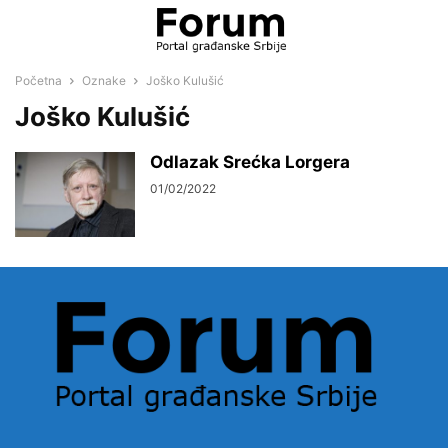
Početna
Oznake
Joško Kulušić
Joško Kulušić
Odlazak Srećka Lorgera
01/02/2022