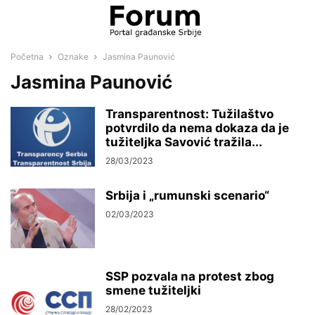
Početna
Oznake
Jasmina Paunović
Jasmina Paunović
Transparentnost: Tužilaštvo
potvrdilo da nema dokaza da je
tužiteljka Savović tražila...
28/03/2023
Srbija i „rumunski scenario“
02/03/2023
SSP pozvala na protest zbog
smene tužiteljki
28/02/2023