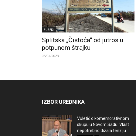
SUSEDI
Splitska „Čistoća“ od jutros u
potpunom štrajku
05/04/2023
IZBOR UREDNIKA
Vuletić o komemorativnom
skupu u Novom Sadu: Vlast
nepotrebno dizala tenziju