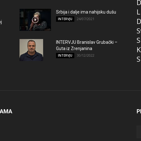
D
L
Srbija i dalje ima nahijsku dušu
24/07/2021
D
INTERVJU
j
S
S
INTERVJU Branislav Grubački –
K
Guta iz Zrenjanina
30/12/2022
INTERVJU
S
NAMA
P