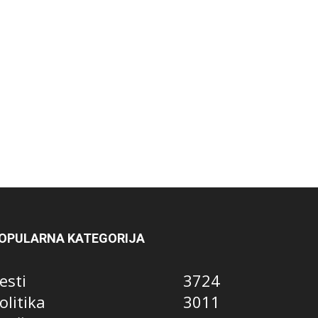
OPULARNA KATEGORIJA
esti
3724
olitika
3011