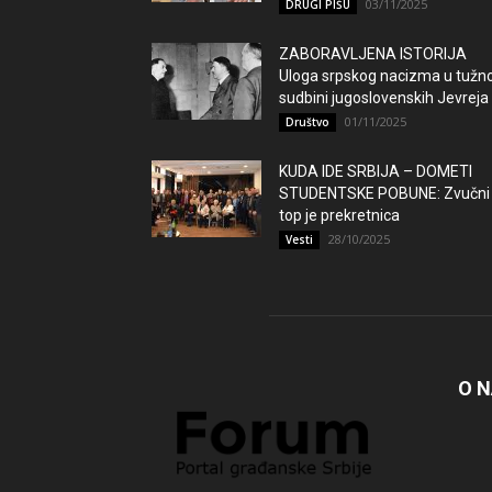
03/11/2025
DRUGI PIŠU
ZABORAVLJENA ISTORIJA
Uloga srpskog nacizma u tužno
sudbini jugoslovenskih Jevreja
01/11/2025
Društvo
KUDA IDE SRBIJA – DOMETI
STUDENTSKE POBUNE: Zvučni
top je prekretnica
28/10/2025
Vesti
O 