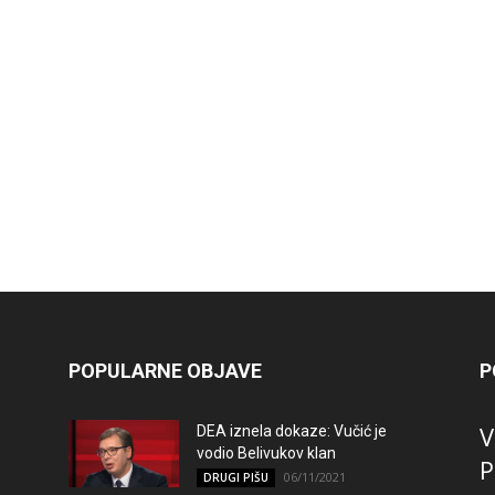
POPULARNE OBJAVE
P
V
DEA iznela dokaze: Vučić je
vodio Belivukov klan
P
06/11/2021
DRUGI PIŠU