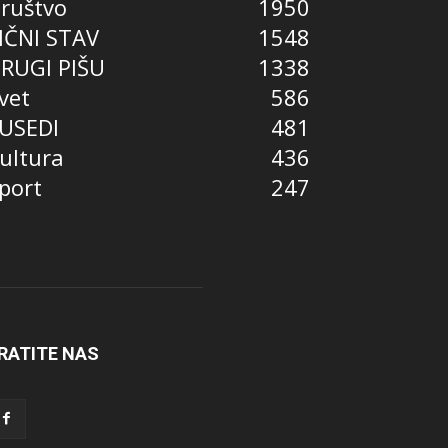
ruštvo
1950
IČNI STAV
1548
RUGI PIŠU
1338
vet
586
USEDI
481
ultura
436
port
247
RATITE NAS