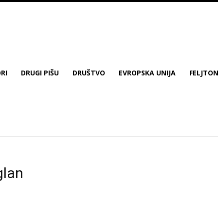
RI
DRUGI PIŠU
DRUŠTVO
EVROPSKA UNIJA
FELJTO
glan