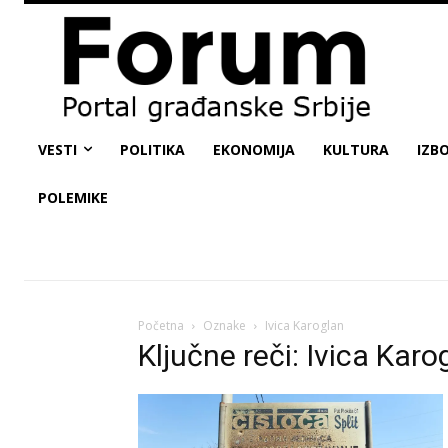
VESTI
POLITIKA
EKONOMIJA
KULTURA
IZBO
POLEMIKE
Početna
Oznake
Ivica Karoglan
Ključne reči: Ivica Karo