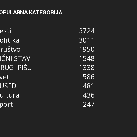
OPULARNA KATEGORIJA
esti
3724
olitika
3011
ruštvo
1950
IČNI STAV
1548
RUGI PIŠU
1338
vet
586
USEDI
481
ultura
436
port
247