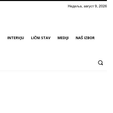
Недеља, август 9, 2026
N
INTERVJU
LIČNI STAV
MEDIJI
NAŠ IZBOR