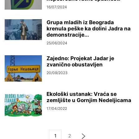
16/07/2024
Grupa mladih iz Beograda
krenula peške ka dolini Jadra na
demonstracije...
25/06/2024
Zajedno: Projekat Jadar je
zvanično obustavljen
20/09/2023
Ekološki ustanak: Vraća se
zemljište u Gornjim Nedeljicama
17/04/2022
1
2