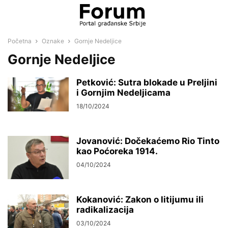
Početna
Oznake
Gornje Nedeljice
Gornje Nedeljice
Petković: Sutra blokade u Preljini
i Gornjim Nedeljicama
18/10/2024
Jovanović: Dočekaćemo Rio Tinto
kao Poćoreka 1914.
04/10/2024
Kokanović: Zakon o litijumu ili
radikalizacija
03/10/2024