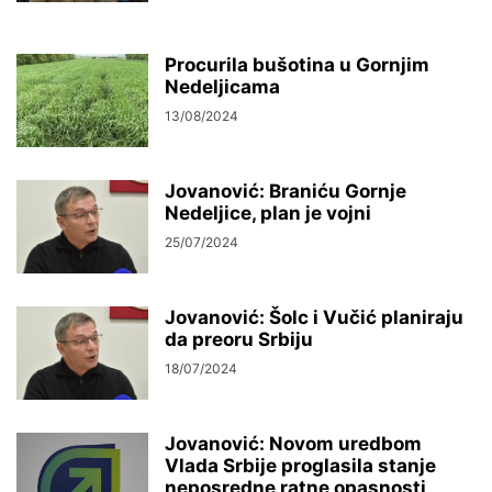
Procurila bušotina u Gornjim
Nedeljicama
13/08/2024
Jovanović: Braniću Gornje
Nedeljice, plan je vojni
25/07/2024
Jovanović: Šolc i Vučić planiraju
da preoru Srbiju
18/07/2024
Jovanović: Novom uredbom
Vlada Srbije proglasila stanje
neposredne ratne opasnosti