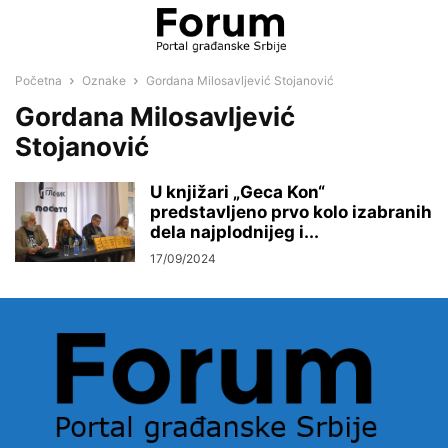
Početna
Oznake
Gordana Milosavljević Stojanović
Gordana Milosavljević
Stojanović
U knjižari „Geca Kon“
predstavljeno prvo kolo izabranih
dela najplodnijeg i...
17/09/2024