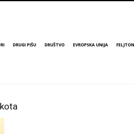
RI
DRUGI PIŠU
DRUŠTVO
EVROPSKA UNIJA
FELJTO
akota