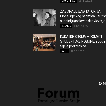
03/11/2025
DRUGI PIŠU
ZABORAVLJENA ISTORIJA
Uloga srpskog nacizma u tužno
sudbini jugoslovenskih Jevreja
01/11/2025
Društvo
KUDA IDE SRBIJA – DOMETI
STUDENTSKE POBUNE: Zvučni
top je prekretnica
28/10/2025
Vesti
O 