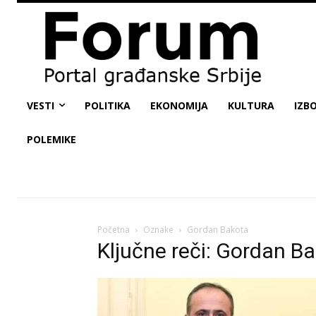
VESTI
POLITIKA
EKONOMIJA
KULTURA
IZBO
POLEMIKE
Početna
Oznake
Gordan Bakota
Ključne reči: Gordan B