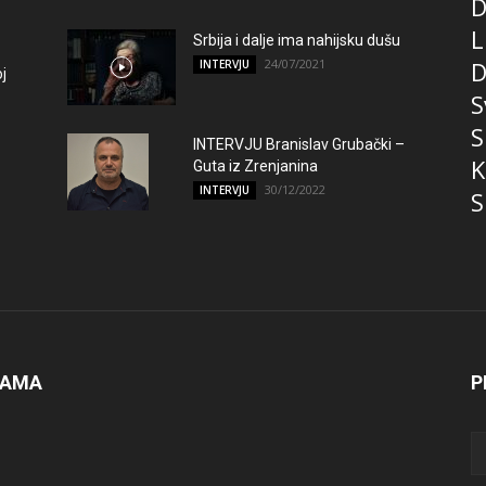
D
L
Srbija i dalje ima nahijsku dušu
24/07/2021
D
INTERVJU
j
S
S
INTERVJU Branislav Grubački –
K
Guta iz Zrenjanina
30/12/2022
INTERVJU
S
NAMA
P