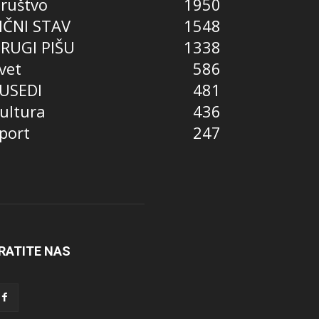
ruštvo
1950
IČNI STAV
1548
RUGI PIŠU
1338
vet
586
USEDI
481
ultura
436
port
247
RATITE NAS