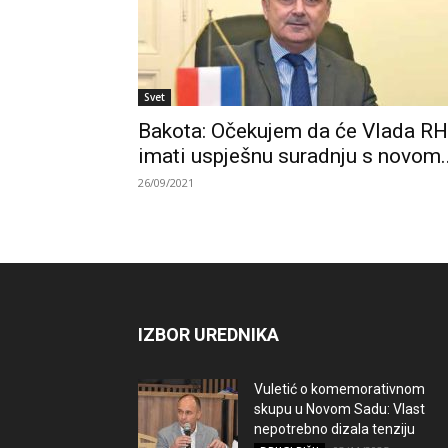
Svet
Bakota: Očekujem da će Vlada RH
imati uspješnu suradnju s novom..
26/09/2021
IZBOR UREDNIKA
Vuletić o komemorativnom
skupu u Novom Sadu: Vlast
nepotrebno dizala tenziju