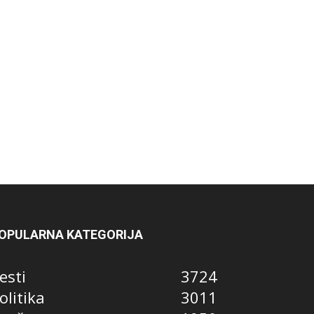
OPULARNA KATEGORIJA
esti
3724
olitika
3011