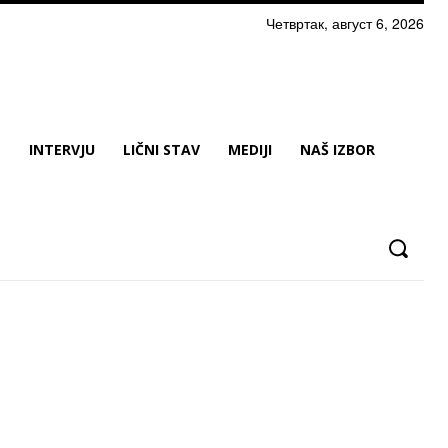
Четвртак, август 6, 2026
N
INTERVJU
LIČNI STAV
MEDIJI
NAŠ IZBOR