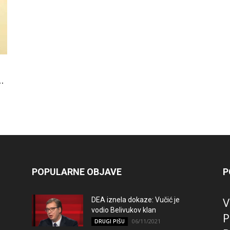
.
POPULARNE OBJAVE
P
V
DEA iznela dokaze: Vučić je
vodio Belivukov klan
P
06/11/2021
DRUGI PIŠU