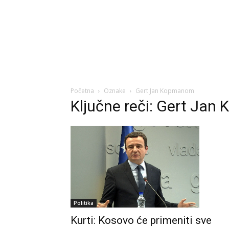
Početna
Oznake
Gert Jan Kopmanom
Ključne reči: Gert Ja
Politika
Kurti: Kosovo će primeniti sve