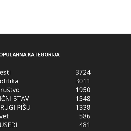
OPULARNA KATEGORIJA
esti
3724
olitika
3011
ruštvo
1950
IČNI STAV
1548
RUGI PIŠU
1338
vet
586
USEDI
481