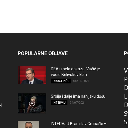
POPULARNE OBJAVE
P
V
DEA iznela dokaze: Vučić je
vodio Belivukov klan
P
06/11/2021
DRUGI PIŠU
D
L
Srbija i dalje ima nahijsku dušu
24/07/2021
D
INTERVJU
j
S
S
INTERVJU Branislav Grubački –