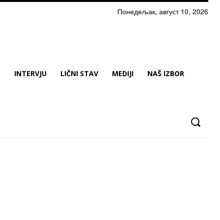
Понедељак, август 10, 2026
N
INTERVJU
LIČNI STAV
MEDIJI
NAŠ IZBOR