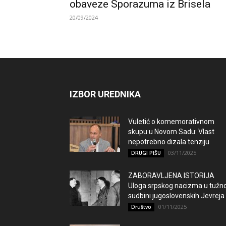
obaveze Sporazuma iz Brisela
20/09/2024
IZBOR UREDNIKA
Vuletić o komemorativnom
skupu u Novom Sadu: Vlast
nepotrebno dizala tenziju
03/11/2025
DRUGI PIŠU
ZABORAVLJENA ISTORIJA
Uloga srpskog nacizma u tužno
sudbini jugoslovenskih Jevreja
01/11/2025
Društvo