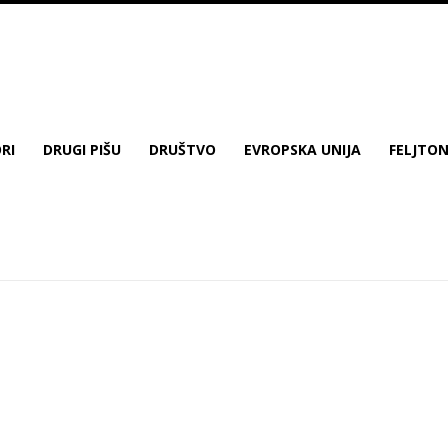
RI
DRUGI PIŠU
DRUŠTVO
EVROPSKA UNIJA
FELJTO