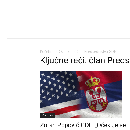
Početna
Oznake
član Predsedništva GDF
Ključne reči: član Pre
Politika
Zoran Popović GDF: „Očekuje se