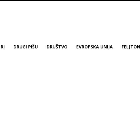
RI
DRUGI PIŠU
DRUŠTVO
EVROPSKA UNIJA
FELJTO