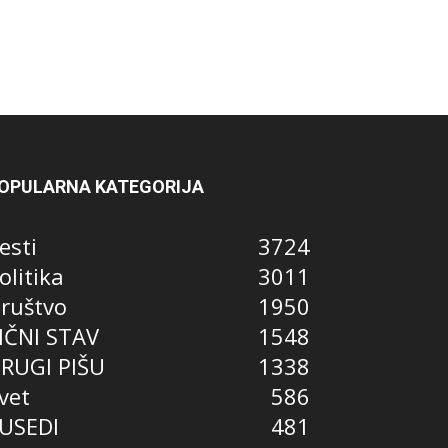
OPULARNA KATEGORIJA
esti
3724
olitika
3011
ruštvo
1950
IČNI STAV
1548
RUGI PIŠU
1338
vet
586
USEDI
481