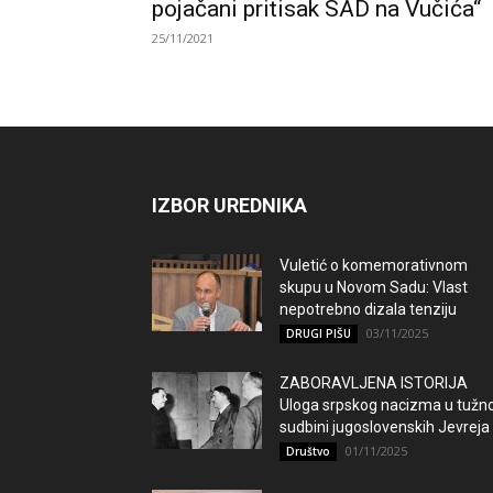
pojačani pritisak SAD na Vučića“
25/11/2021
IZBOR UREDNIKA
Vuletić o komemorativnom
skupu u Novom Sadu: Vlast
nepotrebno dizala tenziju
03/11/2025
DRUGI PIŠU
ZABORAVLJENA ISTORIJA
Uloga srpskog nacizma u tužno
sudbini jugoslovenskih Jevreja
01/11/2025
Društvo