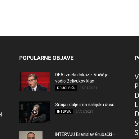
POPULARNE OBJAVE
P
V
DEA iznela dokaze: Vučić je
vodio Belivukov klan
P
06/11/2021
DRUGI PIŠU
D
L
Srbija i dalje ima nahijsku dušu
24/07/2021
D
INTERVJU
j
S
S
INTERVJU Branislav Grubački –