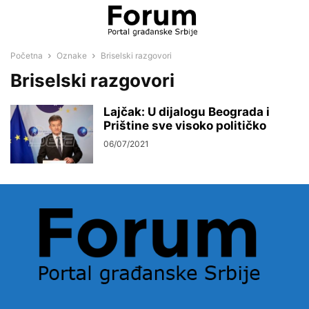
Početna
Oznake
Briselski razgovori
Briselski razgovori
Lajčak: U dijalogu Beograda i
Prištine sve visoko političko
06/07/2021