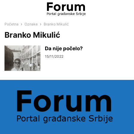
Početna
Oznake
Branko Mikulić
Branko Mikulić
Da nije počelo?
15/11/2022