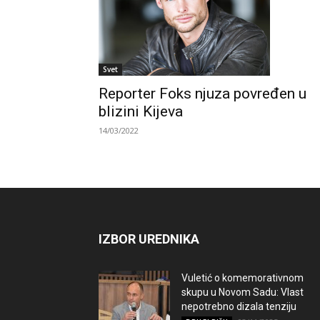
Svet
Reporter Foks njuza povređen u
blizini Kijeva
14/03/2022
IZBOR UREDNIKA
Vuletić o komemorativnom
skupu u Novom Sadu: Vlast
nepotrebno dizala tenziju