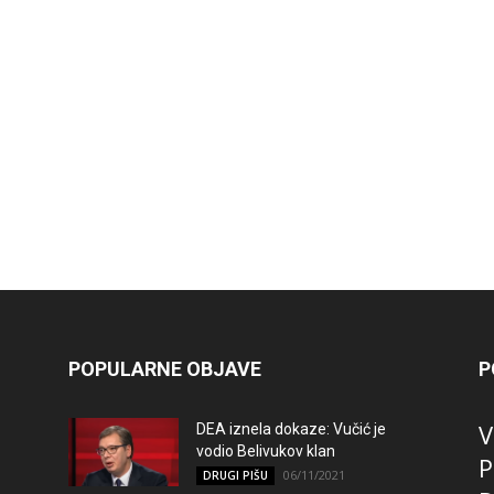
POPULARNE OBJAVE
P
V
DEA iznela dokaze: Vučić je
vodio Belivukov klan
P
06/11/2021
DRUGI PIŠU