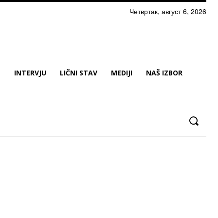
Четвртак, август 6, 2026
N
INTERVJU
LIČNI STAV
MEDIJI
NAŠ IZBOR