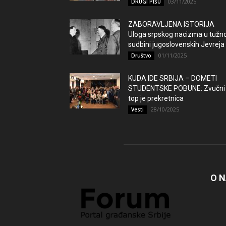
03/11/2025
DRUGI PIŠU
ZABORAVLJENA ISTORIJA
Uloga srpskog nacizma u tužno
sudbini jugoslovenskih Jevreja
01/11/2025
Društvo
KUDA IDE SRBIJA – DOMETI
STUDENTSKE POBUNE: Zvučni
top je prekretnica
28/10/2025
Vesti
O 