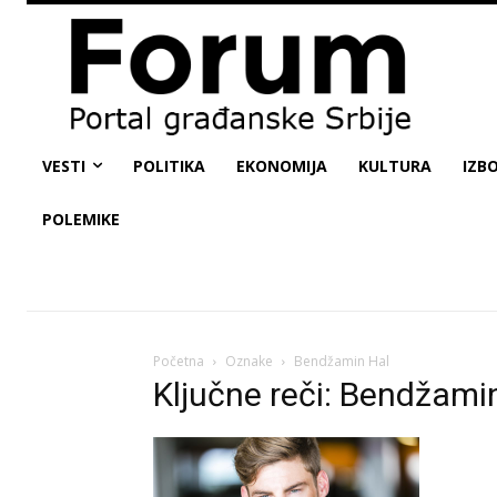
VESTI
POLITIKA
EKONOMIJA
KULTURA
IZBO
POLEMIKE
Početna
Oznake
Bendžamin Hal
Ključne reči: Bendžami