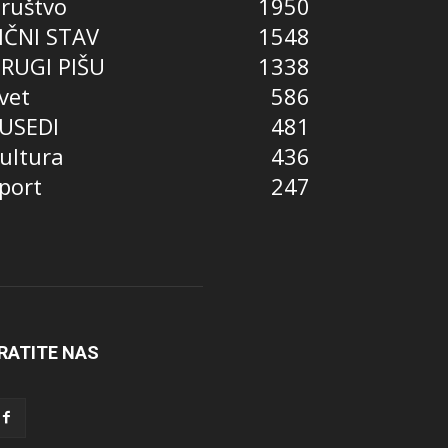
ruštvo
1950
IČNI STAV
1548
RUGI PIŠU
1338
vet
586
USEDI
481
ultura
436
port
247
RATITE NAS