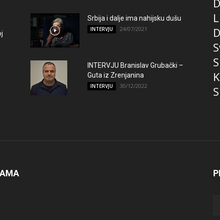
D
L
Srbija i dalje ima nahijsku dušu
24/07/2021
D
INTERVJU
j
S
S
INTERVJU Branislav Grubački –
K
Guta iz Zrenjanina
30/12/2022
INTERVJU
S
NAMA
P