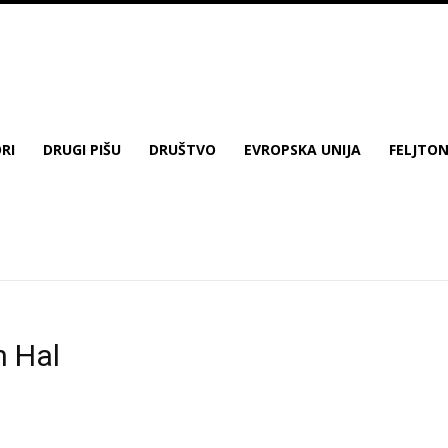
RI
DRUGI PIŠU
DRUŠTVO
EVROPSKA UNIJA
FELJTO
n Hal