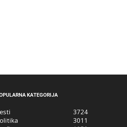
OPULARNA KATEGORIJA
esti
3724
olitika
3011