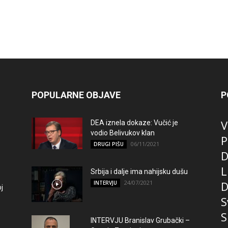
POPULARNE OBJAVE
P
V
DEA iznela dokaze: Vučić je
vodio Belivukov klan
P
06/11/2021
DRUGI PIŠU
D
L
Srbija i dalje ima nahijsku dušu
24/07/2021
D
INTERVJU
j
S
S
INTERVJU Branislav Grubački –