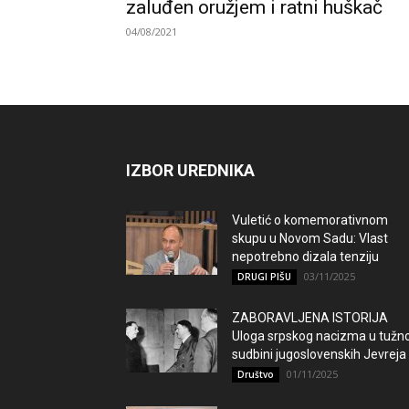
zaluđen oružjem i ratni huškač
04/08/2021
IZBOR UREDNIKA
Vuletić o komemorativnom
skupu u Novom Sadu: Vlast
nepotrebno dizala tenziju
03/11/2025
DRUGI PIŠU
ZABORAVLJENA ISTORIJA
Uloga srpskog nacizma u tužno
sudbini jugoslovenskih Jevreja
01/11/2025
Društvo