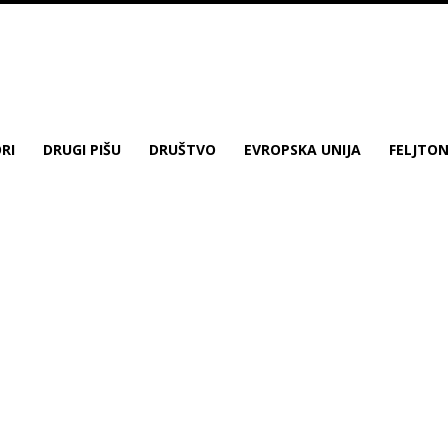
RI
DRUGI PIŠU
DRUŠTVO
EVROPSKA UNIJA
FELJTO