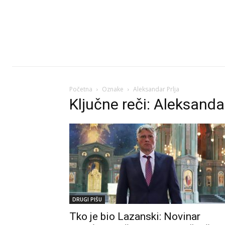
Početna
Oznake
Aleksandar Prlja
Ključne reči: Aleksandar
DRUGI PIŠU
Tko je bio Lazanski: Novinar