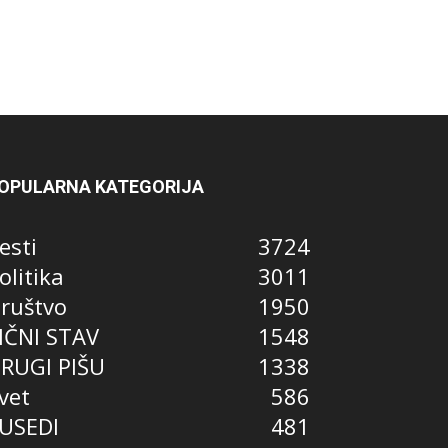
OPULARNA KATEGORIJA
esti
3724
olitika
3011
ruštvo
1950
IČNI STAV
1548
RUGI PIŠU
1338
vet
586
USEDI
481