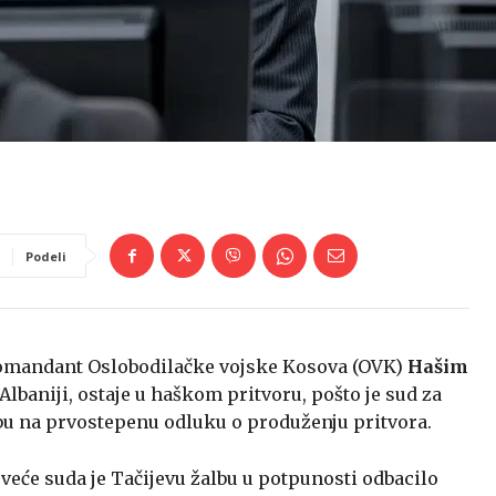
Podeli
i komandant Oslobodilačke vojske Kosova (OVK)
Hašim
Albaniji, ostaje u haškom pritvoru, pošto je sud za
bu na prvostepenu odluku o produženju pritvora.
 veće suda je Tačijevu žalbu u potpunosti odbacilo