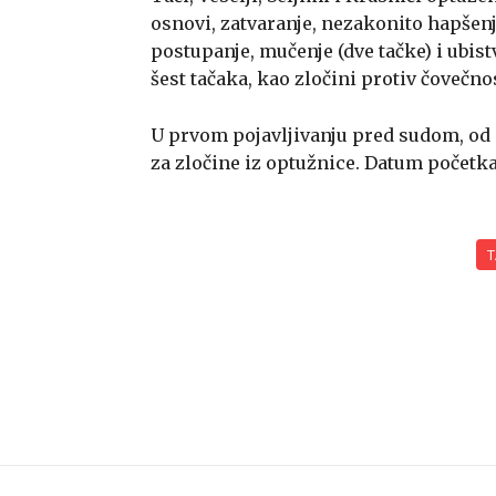
osnovi, zatvaranje, nezakonito hapšen
postupanje, mučenje (dve tačke) i ubist
šest tačaka, kao zločini protiv čovečnost
U prvom pojavljivanju pred sudom, od 9.
za zločine iz optužnice. Datum početka
T