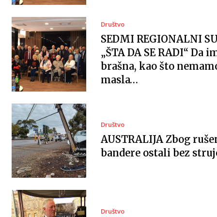
Društvo
SEDMI REGIONALNI S
„ŠTA DA SE RADI“ Da 
brašna, kao što nemam
masla…
Društvo
AUSTRALIJA Zbog ruše
bandere ostali bez struj
Društvo