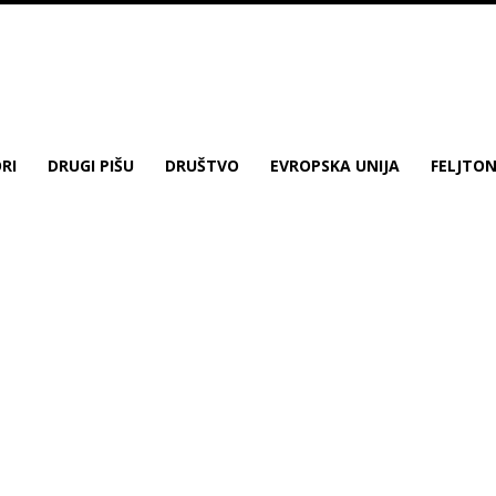
RI
DRUGI PIŠU
DRUŠTVO
EVROPSKA UNIJA
FELJTO