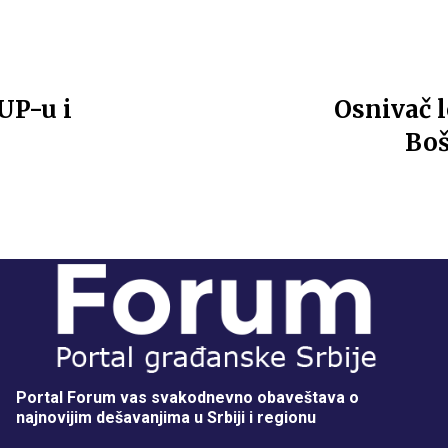
UP-u i
Osnivač l
Boš
Portal Forum vas svakodnevno obaveštava o
najnovijim dešavanjima u Srbiji i regionu