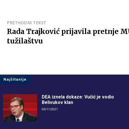
PRETHODNI TEKST
Rada Trajković prijavila pretnje M
tužilaštvu
Najčitanije
DEA iznela dokaze: Vučić je vodio
Belivukov klan
06/11/2021