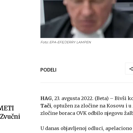
Foto: EPA-EFE/JERRY LAMPEN
PODELI
HAG
, 23. avgusta 2022. (Beta) – Bivš
Tači
, optužen za zločine na Kosovu i u 
METI
zločine boraca OVK odbilo njegovu žal
Zvučni
U danas objavljenoj odluci, apelaciono