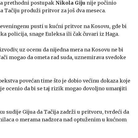
 za prethodni postupak
Nikola Giju
nije počinio
a Tačiju produži pritvor za još dva meseca.
Sheveningenu pusti u kućni pritvor na Kosovu, gde bi
ka policija, snage Euleksa ili čak čuvari iz Haga.
eizvodiv, uz ocenu da nijedna mera na Kosovu ne bi
 Tači mogao da ometa rad suda, uznemirava svedoke
 bekstva povećan time što je dobio većinu dokaza koje
 je ocenio da bi se taj rizik mogao dovoljno umanjiti
u sudije Gijua da Tačija zadrži u pritvoru, tvrdeći da
branilaca o merama nadzora nad optuženim u kućnom