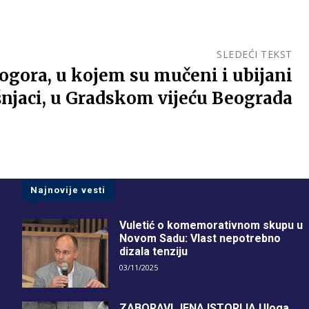
SLEDEĆI TEKST
ogora, u kojem su mučeni i ubijani
njaci, u Gradskom vijeću Beograda
Najnovije vesti
Vuletić o komemorativnom skupu u
Novom Sadu: Vlast nepotrebno
dizala tenziju
03/11/2025
ZABORAVLJENA ISTORIJA Uloga