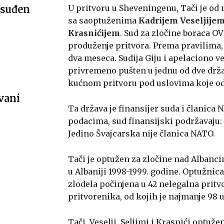
osuđen
U pritvoru u Sheveningenu, Tači je od 
sa saoptuženima
Kadrijem Veseljije
Krasnićijem
. Sud za zločine boraca OV
produženje pritvora. Prema pravilima
dva meseca. Sudija Giju i apelaciono ve
privremeno pušten u jednu od dve držav
kućnom pritvoru pod uslovima koje od
vani
Ta država je finansijer suda i članica 
podacima, sud finansijski podržavaju:
Jedino Švajcarska nije članica NATO.
Tači je optužen za zločine nad Albanc
u Albaniji 1998-1999. godine. Optužnica T
zlodela počinjena u 42 nelegalna pritv
pritvorenika, od kojih je najmanje 98 
Tači, Veselji, Seljimi i Krasnići optuže