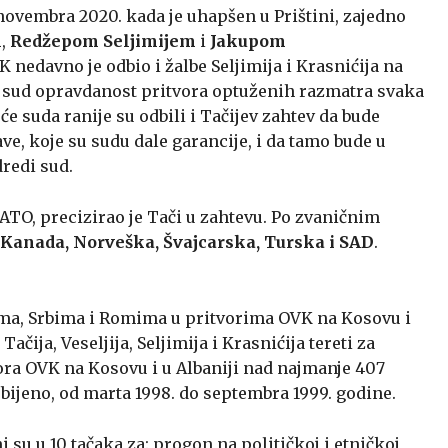
novembra 2020. kada je uhapšen u Prištini, zajedno
m
,
Redžepom Seljimijem
i
Jakupom
K nedavno je odbio i žalbe Seljimija i Krasnićija na
, sud opravdanost pritvora optuženih razmatra svaka
će suda ranije su odbili i Tačijev zahtev da bude
e, koje su sudu dale garancije, i da tamo bude u
redi sud.
NATO, precizirao je Tači u zahtevu. Po zvaničnim
Kanada, Norveška, Švajcarska, Turska i SAD
.
ima, Srbima i Romima u pritvorima OVK na Kosovu i
ačija, Veseljija, Seljimija i Krasnićija tereti za
ora OVK na Kosovu i u Albaniji nad najmanje 407
ubijeno, od marta 1998. do septembra 1999. godine.
ni su u 10 tačaka za: progon na političkoj i etničkoj