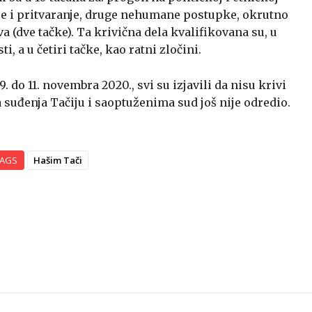
je i pritvaranje, druge nehumane postupke, okrutno
va (dve tačke). Ta krivična dela kvalifikovana su, u
i, a u četiri tačke, kao ratni zločini.
 do 11. novembra 2020., svi su izjavili da nisu krivi
 suđenja Tačiju i saoptuženima sud još nije odredio.
AGS
Hašim Tači