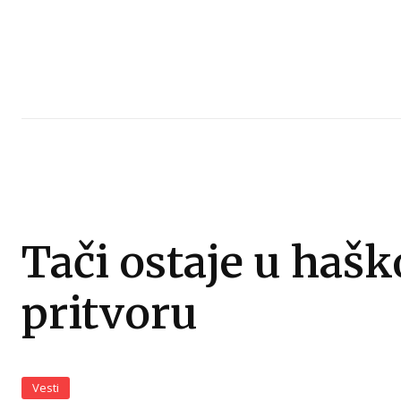
Tači ostaje u haš
pritvoru
Vesti