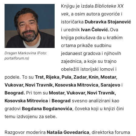
Knjigu je izdala
Biblioteke XX
vek
, a osim autora govoriće i
istoričarka
Dubravka Stojanović
i urednik
Ivan Čolović.
Ova
knjiga pokušava da u kratkim
crtama prikaže sudbinu
jedanaest gradova i njihovih
Dragan Markovina (Foto:
portalforum.rs)
zajednica, a koje su trajno
obeležili istorijski lomovi i
podele. To su
Trst, Rijeka, Pula, Zadar, Knin, Mostar,
Vukovar, Novi Travnik, Kosovska Mitrovica, Sarajevo
i
Beograd.
Pri tom su
Mostar, Vukovar, Novi Travnik,
Kosovska Mitrovica
i
Beograd
svesno analizirani kao
gradovi
Bogdana Bogdanovića
, čoveka koji u knjizi čini
temu izdvojenu za sebe.
Razgovor moderira
Nataša Govedarica
, direktorka foruma