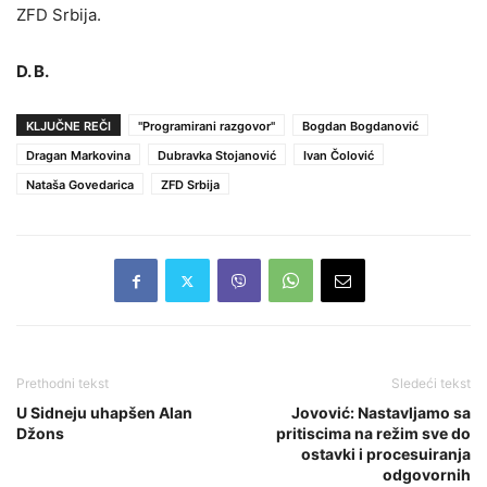
ZFD Srbija.
D. B.
KLJUČNE REČI
"Programirani razgovor"
Bogdan Bogdanović
Dragan Markovina
Dubravka Stojanović
Ivan Čolović
Nataša Govedarica
ZFD Srbija
Prethodni tekst
Sledeći tekst
U Sidneju uhapšen Alan
Jovović: Nastavljamo sa
Džons
pritiscima na režim sve do
ostavki i procesuiranja
odgovornih