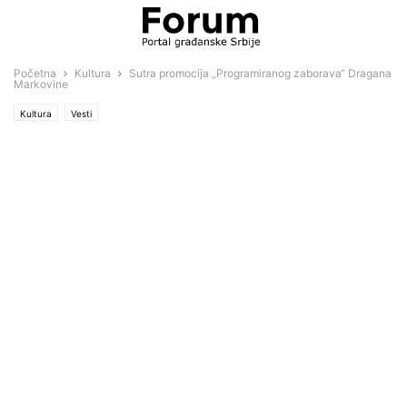
Početna
Kultura
Sutra promocija „Programiranog zaborava“ Dragana
Markovine
Kultura
Vesti