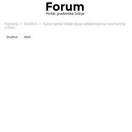
Početna
Društvo
Sutra ispred Vlade skup solidarnosti sa novinarima
u Gazi
Društvo
Vesti