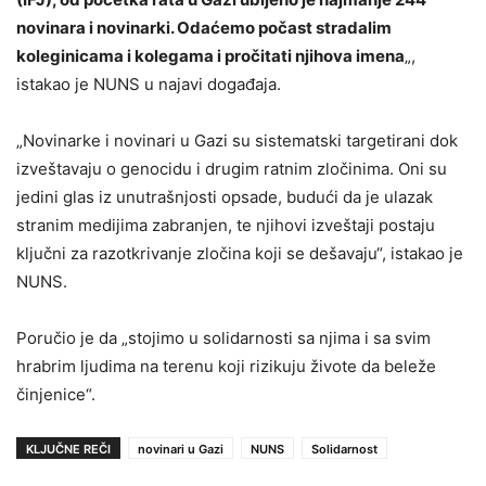
novinara i novinarki. Odaćemo počast stradalim
koleginicama i kolegama i pročitati njihova imena
„,
istakao je NUNS u najavi događaja.
„Novinarke i novinari u Gazi su sistematski targetirani dok
izveštavaju o genocidu i drugim ratnim zločinima. Oni su
jedini glas iz unutrašnjosti opsade, budući da je ulazak
stranim medijima zabranjen, te njihovi izveštaji postaju
ključni za razotkrivanje zločina koji se dešavaju“, istakao je
NUNS.
Poručio je da „stojimo u solidarnosti sa njima i sa svim
hrabrim ljudima na terenu koji rizikuju živote da beleže
činjenice“.
KLJUČNE REČI
novinari u Gazi
NUNS
Solidarnost