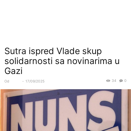
Sutra ispred Vlade skup
solidarnosti sa novinarima u
Gazi
34
0
Od
Forum
-
17/09/2025