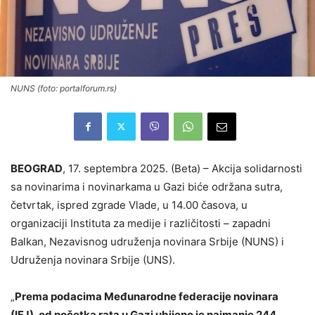
NUNS (foto: portalforum.rs)
BEOGRAD
, 17. septembra 2025. (Beta) – Akcija solidarnosti
sa novinarima i novinarkama u Gazi biće održana sutra,
četvrtak, ispred zgrade Vlade, u 14.00 časova, u
organizaciji Instituta za medije i različitosti – zapadni
Balkan, Nezavisnog udruženja novinara Srbije (NUNS) i
Udruženja novinara Srbije (UNS).
„
Prema podacima Međunarodne federacije novinara
(IFJ), od početka rata u Gazi ubijeno je najmanje 244