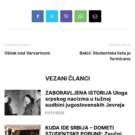
Prethodni tekst
Sledeći tekst
Oblak nad Varvarinom
Bakić: Studentska lista je
formirana
VEZANI ČLANCI
ZABORAVLJENA ISTORIJA Uloga
srpskog nacizma u tužnoj
sudbini jugoslovenskih Jevreja
01/11/2025
KUDA IDE SRBIJA – DOMETI
STUDENTSKE POBUNE: Zvučni