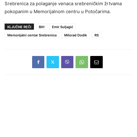
Srebrenica za polaganje venaca srebreničkim žrtvama
pokopanim u Memorijalnom centru u Potočarima.
KLJUČNE REČI
BiH
Emir Suljagić
Memorijalni centar Srebrenica
Milorad Dodik
RS