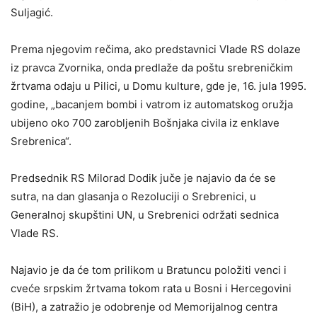
Suljagić.
Prema njegovim rečima, ako predstavnici Vlade RS dolaze
iz pravca Zvornika, onda predlaže da poštu srebreničkim
žrtvama odaju u Pilici, u Domu kulture, gde je, 16. jula 1995.
godine, „bacanjem bombi i vatrom iz automatskog oružja
ubijeno oko 700 zarobljenih Bošnjaka civila iz enklave
Srebrenica“.
Predsednik RS Milorad Dodik juče je najavio da će se
sutra, na dan glasanja o Rezoluciji o Srebrenici, u
Generalnoj skupštini UN, u Srebrenici održati sednica
Vlade RS.
Najavio je da će tom prilikom u Bratuncu položiti venci i
cveće srpskim žrtvama tokom rata u Bosni i Hercegovini
(BiH), a zatražio je odobrenje od Memorijalnog centra