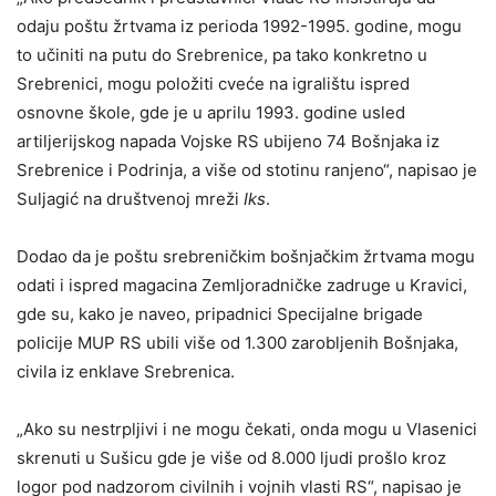
odaju poštu žrtvama iz perioda 1992-1995. godine, mogu
to učiniti na putu do Srebrenice, pa tako konkretno u
Srebrenici, mogu položiti cveće na igralištu ispred
osnovne škole, gde je u aprilu 1993. godine usled
artiljerijskog napada Vojske RS ubijeno 74 Bošnjaka iz
Srebrenice i Podrinja, a više od stotinu ranjeno“, napisao je
Suljagić na društvenoj mreži
Iks
.
Dodao da je poštu srebreničkim bošnjačkim žrtvama mogu
odati i ispred magacina Zemljoradničke zadruge u Kravici,
gde su, kako je naveo, pripadnici Specijalne brigade
policije MUP RS ubili više od 1.300 zarobljenih Bošnjaka,
civila iz enklave Srebrenica.
„Ako su nestrpljivi i ne mogu čekati, onda mogu u Vlasenici
skrenuti u Sušicu gde je više od 8.000 ljudi prošlo kroz
logor pod nadzorom civilnih i vojnih vlasti RS“, napisao je