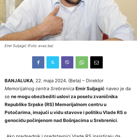
Emir Suljagić (Foto: avaz.ba)
BANJALUKA
, 22. maja 2024. (Beta) – Direktor
Memorijalnog centra Srebrenica
Emir Suljagić
naveo je da
se
ne mogu obezbediti uslovi za posetu zvaničnika
Republike Srpske (RS) Memorijalnom centru u
Potočarima, imajući u vidu stavove i politiku Vlade RS o
genocidu počinjenom nad Bošnjacima u Srebrenici
.
„Ako predsednik i predstavnici Vlade RS insistiraju da