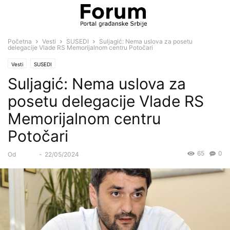
Početna
Vesti
SUSEDI
Suljagić: Nema uslova za posetu
delegacije Vlade RS Memorijalnom centru Potočari
Vesti
SUSEDI
Suljagić: Nema uslova za
posetu delegacije Vlade RS
Memorijalnom centru
Potočari
65
0
Od
Forum
-
22/05/2024