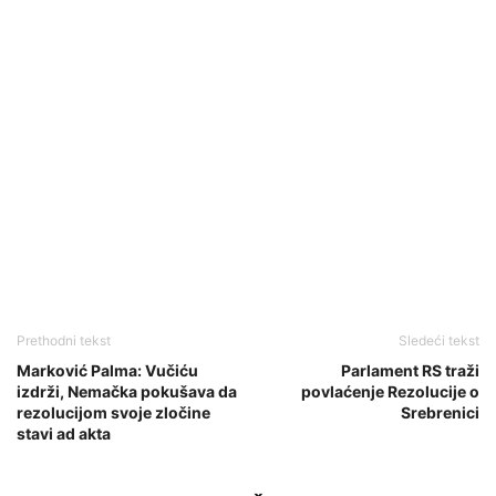
Prethodni tekst
Sledeći tekst
Marković Palma: Vučiću
Parlament RS traži
izdrži, Nemačka pokušava da
povlaćenje Rezolucije o
rezolucijom svoje zločine
Srebrenici
stavi ad akta