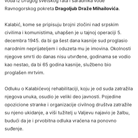
vođa iz Drugog svetskog rata i saradnika vođe
Ravnogorskog pokreta
Dragoljub Draže Mihailovića
.
Kalabić, kome se pripisuju brojni zločini nad srpskim
civilima i komunistima, uhapšen je u tajnoj operaciji 5.
decembra 1945. da bi ga šest dana kasnije sud proglasio
narodnim neprijateljem i oduzeta mu je imovina. Okolnosti
njegove smrti do danas nisu utvrđene, godinama se vodio
kao nestao, da bi 65 godina kasnije, službeno bio
proglašen mrtvim.
Odluku o Kalabićevoj rehabilitaciji, koju je od suda zatražila
njegova unuka, osudio je veliki deo javnosti. Pojedine
opozicione stranke i organizacije civilnog društva zatražile
su njeno ukidanje, a viši tužitelj u Valjevu najavio je žalbu,
budući da je i prvobitna odluka vraćena na ponovno
suđenje.