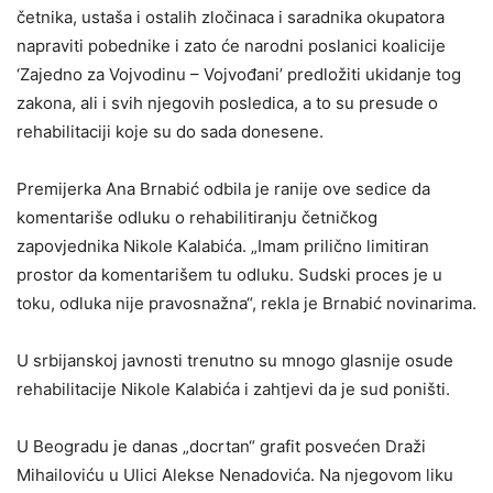
četnika, ustaša i ostalih zločinaca i saradnika okupatora
napraviti pobednike i zato će narodni poslanici koalicije
‘Zajedno za Vojvodinu – Vojvođani’ predložiti ukidanje tog
zakona, ali i svih njegovih posledica, a to su presude o
rehabilitaciji koje su do sada donesene.
Premijerka Ana Brnabić odbila je ranije ove sedice da
komentariše odluku o rehabilitiranju četničkog
zapovjednika Nikole Kalabića. „Imam prilično limitiran
prostor da komentarišem tu odluku. Sudski proces je u
toku, odluka nije pravosnažna“, rekla je Brnabić novinarima.
U srbijanskoj javnosti trenutno su mnogo glasnije osude
rehabilitacije Nikole Kalabića i zahtjevi da je sud poništi.
U Beogradu je danas „docrtan“ grafit posvećen Draži
Mihailoviću u Ulici Alekse Nenadovića. Na njegovom liku