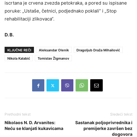
iscrtana je crvena zvezda petokraka, a pored su ispisane
poruke: „Ustaše, četnici, podjednako poklali“ i „Stop
rehabilitaciji zlikovaca“.
D. B.
KLJUČNE REČI
Aleksandar Olenik
Dragoljub Draža Mihailović
Nikola Kalabić
Tomislav Žigmanov
Prethodni tekst
Sledeći tekst
Nikolaos N. D. Arvanites:
Sastanak poljoprivrednika i
Neću se klanjati kukavicama
premijerke završen bez
dogovora