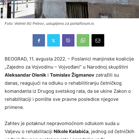
Foto: Velimir Ilić Petrov, ustupljeno za portalforum.rs
BEOGRAD, 11. avgusta 2022. – Poslanici manjinske koalicije
„Zajedno za Vojvodinu – Vojvođani“ u Narodnoj skupštini
Aleksandar Olenik
i
Tomislav Žigmanov
zatražili su
danas, reagujući na odluku o rehabilitiranju četničkog
komandanta iz Drugog svetskog rata, da se ukine Zakon o
rehabilitaciji i ponište sve pravne posledice njegove
primene.
Zahtev je potaknut nepravomoćnom odlukom suda u
Valjevu o rehabilitaciji
Nikole Kalabića
, jednog od četničkih