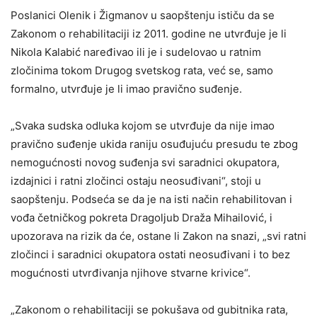
Poslanici Olenik i Žigmanov u saopštenju ističu da se
Zakonom o rehabilitaciji iz 2011. godine ne utvrđuje je li
Nikola Kalabić naređivao ili je i sudelovao u ratnim
zločinima tokom Drugog svetskog rata, već se, samo
formalno, utvrđuje je li imao pravično suđenje.
„Svaka sudska odluka kojom se utvrđuje da nije imao
pravično suđenje ukida raniju osuđujuću presudu te zbog
nemogućnosti novog suđenja svi saradnici okupatora,
izdajnici i ratni zločinci ostaju neosuđivani“, stoji u
saopštenju. Podseća se da je na isti način rehabilitovan i
vođa četničkog pokreta Dragoljub Draža Mihailović, i
upozorava na rizik da će, ostane li Zakon na snazi, „svi ratni
zločinci i saradnici okupatora ostati neosuđivani i to bez
mogućnosti utvrđivanja njihove stvarne krivice“.
„Zakonom o rehabilitaciji se pokušava od gubitnika rata,