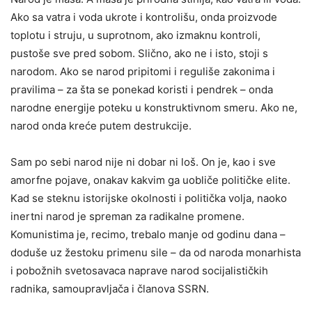
Ako sa vatra i voda ukrote i kontrolišu, onda proizvode
toplotu i struju, u suprotnom, ako izmaknu kontroli,
pustoše sve pred sobom. Slično, ako ne i isto, stoji s
narodom. Ako se narod pripitomi i reguliše zakonima i
pravilima – za šta se ponekad koristi i pendrek – onda
narodne energije poteku u konstruktivnom smeru. Ako ne,
narod onda kreće putem destrukcije.
Sam po sebi narod nije ni dobar ni loš. On je, kao i sve
amorfne pojave, onakav kakvim ga uobliče političke elite.
Kad se steknu istorijske okolnosti i politička volja, naoko
inertni narod je spreman za radikalne promene.
Komunistima je, recimo, trebalo manje od godinu dana –
doduše uz žestoku primenu sile – da od naroda monarhista
i pobožnih svetosavaca naprave narod socijalističkih
radnika, samoupravljača i članova SSRN.