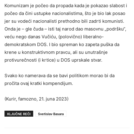
Komunizam je počeo da propada kada je pokazao slabost i
počeo da čini ustupke nacionalistima, što je bio lak posao
jer su vodeći nacionalisti prethodno bili zadrti komunisti.
Onda je – gle čuda – isti taj narod dao masovnu „podršku“,
veću nego danas Vučiću, (polovično) liberalno-
demokratskom DOS. I bio spreman ko zapeta puška da
krene u konstruktivnom pravcu, ali su unutrašnje
protivurečnosti (i krtice) u DOS uprskale stvar.
Svako ko namerava da se bavi politikom morao bi da
pročita ovaj kratki kompendijum.
(Kurir, famozno, 21. juna 2023)
KLJUČNE REČI
Svetislav Basara