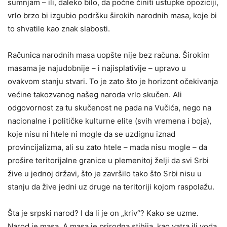
sumnjam – ili, daleko bilo, da počne činiti ustupke opoziciji,
vrlo brzo bi izgubio podršku širokih narodnih masa, koje bi
to shvatile kao znak slabosti.
Računica narodnih masa uopšte nije bez računa. Širokim
masama je najudobnije – i najisplativije – upravo u
ovakvom stanju stvari. To je zato što je horizont očekivanja
većine takozvanog našeg naroda vrlo skučen. Ali
odgovornost za tu skučenost ne pada na Vučića, nego na
nacionalne i političke kulturne elite (svih vremena i boja),
koje nisu ni htele ni mogle da se uzdignu iznad
provincijalizma, ali su zato htele – mada nisu mogle – da
prošire teritorijalne granice u plemenitoj želji da svi Srbi
žive u jednoj državi, što je završilo tako što Srbi nisu u
stanju da žive jedni uz druge na teritoriji kojom raspolažu.
Šta je srpski narod? I da li je on „kriv“? Kako se uzme.
Narod je masa. A masa je prirodna stihija, kao vatra ili voda.