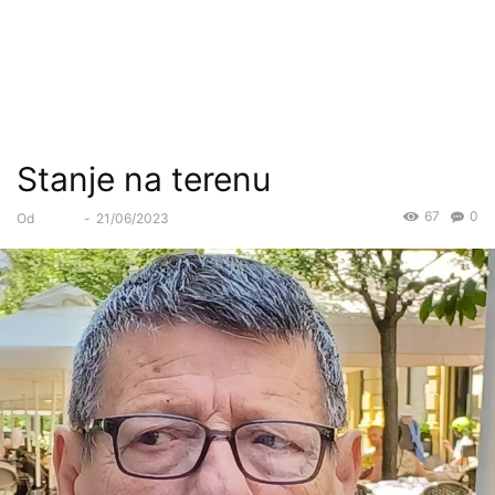
Stanje na terenu
67
0
Od
Forum
-
21/06/2023