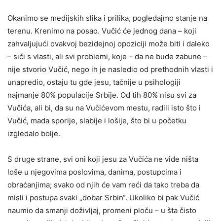
Okanimo se medijskih slika i prilika, pogledajmo stanje na
terenu. Krenimo na posao. Vučić će jednog dana – koji
zahvaljujući ovakvoj bezidejnoj opoziciji može biti i daleko
– sići s vlasti, ali svi problemi, koje – da ne bude zabune –
nije stvorio Vučić, nego ih je nasledio od prethodnih vlasti i
unapredio, ostaju tu gde jesu, tačnije u psihologiji
najmanje 80% populacije Srbije. Od tih 80% nisu svi za
Vučića, ali bi, da su na Vučićevom mestu, radili isto što i
Vučić, mada sporije, slabije i lošije, što bi u početku
izgledalo bolje.
S druge strane, svi oni koji jesu za Vučića ne vide ništa
loše u njegovima poslovima, danima, postupcima i
obraćanjima; svako od njih će vam reći da tako treba da
misli i postupa svaki „dobar Srbin“. Ukoliko bi pak Vučić
naumio da smanji doživljaj, promeni ploču – u šta čisto