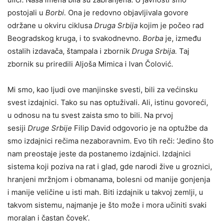
postojali u
Borbi.
Ona je redovno objavljivala govore
održane u okviru ciklusa
Druga Srbija
kojim je počeo rad
Beogradskog kruga, i to svakodnevno.
Borba
je, između
ostalih izdavača, štampala i zbornik
Druga Srbija.
Taj
zbornik su priredili Aljoša Mimica i Ivan Čolović.
Mi smo, kao ljudi ove manjinske svesti, bili za većinsku
svest izdajnici. Tako su nas optuživali. Ali, istinu govoreći,
u odnosu na tu svest zaista smo to bili. Na prvoj
sesiji
Druge Srbije
Filip David odgovorio je na optužbe da
smo izdajnici rečima nezaboravnim. Evo tih reči: ‘Jedino što
nam preostaje jeste da postanemo izdajnici. Izdajnici
sistema koji poziva na rat i glad, gde narodi žive u groznici,
hranjeni mržnjom i obmanama, bolesni od manije gonjenja
i manije veličine u isti mah. Biti izdajnik u takvoj zemlji, u
takvom sistemu, najmanje je što može i mora učiniti svaki
moralan i častan čovek’.