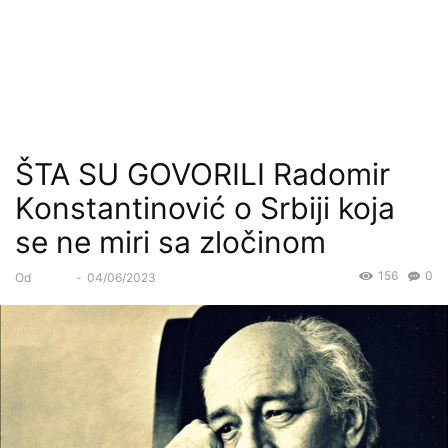
ŠTA SU GOVORILI Radomir
Konstantinović o Srbiji koja
se ne miri sa zločinom
156
0
Od
Forum
-
04/06/2023