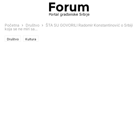
Početna
Društvo
ŠTA SU GOVORILI Radomir Konstantinović o Srbiji
koja se ne miri sa...
Društvo
Kultura