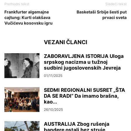
Prethodni tekst
Sledeći tekst
Frankfurter algemajne
Basketaši Srbije šesti put
cajtung: Kurti olakšava
prvaci sveta
Vučićevu kosovsku igru
VEZANI ČLANCI
ZABORAVLJENA ISTORIJA Uloga
srpskog nacizma u tužnoj
sudbini jugoslovenskih Jevreja
01/11/2025
SEDMI REGIONALNI SUSRET „ŠTA
DA SE RADI“ Da imamo brašna,
kao...
26/10/2025
AUSTRALIJA Zbog rušenja
bandere ostali bez struje