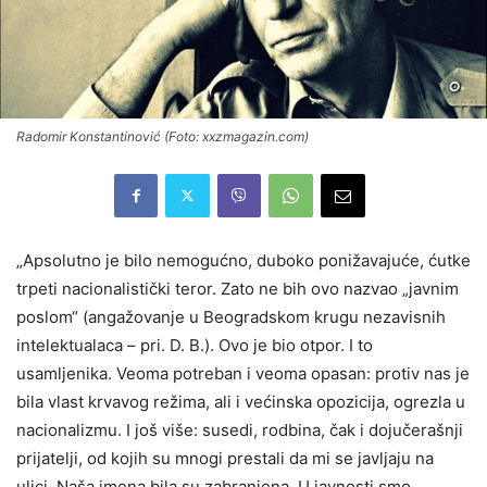
Radomir Konstantinović (Foto: xxzmagazin.com)
„Apsolutno je bilo nemogućno, duboko ponižavajuće, ćutke
trpeti nacionalistički teror. Zato ne bih ovo nazvao „javnim
poslom“ (angažovanje u Beogradskom krugu nezavisnih
intelektualaca – pri. D. B.). Ovo je bio otpor. I to
usamljenika. Veoma potreban i veoma opasan: protiv nas je
bila vlast krvavog režima, ali i većinska opozicija, ogrezla u
nacionalizmu. I još više: susedi, rodbina, čak i dojučerašnji
prijatelji, od kojih su mnogi prestali da mi se javljaju na
ulici. Naša imena bila su zabranjena. U javnosti smo