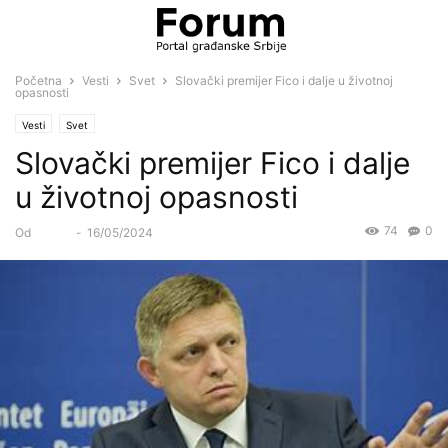
Početna
Vesti
Svet
Slovački premijer Fico i dalje u životnoj
opasnosti
Vesti
Svet
Slovački premijer Fico i dalje
u životnoj opasnosti
74
0
Od
Forum
-
16/05/2024