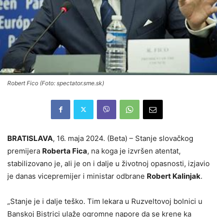
Robert Fico (Foto: spectator.sme.sk)
BRATISLAVA
, 16. maja 2024. (Beta) – Stanje slovačkog
premijera
Roberta Fica
, na koga je izvršen atentat,
stabilizovano je, ali je on i dalje u životnoj opasnosti, izjavio
je danas vicepremijer i ministar odbrane
Robert Kalinjak
.
„Stanje je i dalje teško. Tim lekara u Ruzveltovoj bolnici u
Banskoj Bistrici ulaže ogromne napore da se krene ka