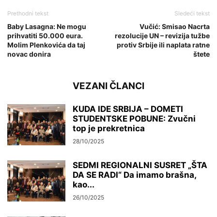
Prethodni tekst
Sledeći tekst
Baby Lasagna: Ne mogu
Vučić: Smisao Nacrta
prihvatiti 50.000 eura.
rezolucije UN – revizija tužbe
Molim Plenkovića da taj
protiv Srbije ili naplata ratne
novac donira
štete
VEZANI ČLANCI
KUDA IDE SRBIJA – DOMETI
STUDENTSKE POBUNE: Zvučni
top je prekretnica
28/10/2025
SEDMI REGIONALNI SUSRET „ŠTA
DA SE RADI“ Da imamo brašna,
kao...
26/10/2025