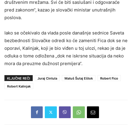
društvenim mrežama. Svi će biti saslušani i odgovaraće
pred zakonom“, kazao je slovački ministar unutrašnjih
poslova.
Iako se očekivalo da vlada posle današnje sednice Saveta
bezbednosti Slovačke odredi ko će zameniti Fica dok se ne
oporavi, Kalinjak, koji je bio viđen u toj ulozi, rekao je da je
odluka o tome odložena „dok ne iskrsne situacija da neko
mora da preuzme dužnost premijera“.
KLJUČNE REČI
Juraj Cintula
Matuš Šutaj Eštok
Robert Fico
Robert Kalinjak