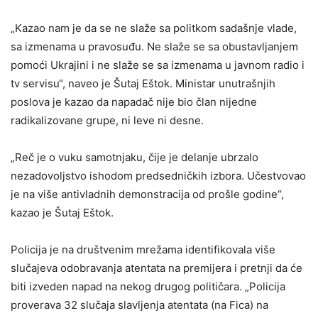
„Kazao nam je da se ne slaže sa politkom sadašnje vlade,
sa izmenama u pravosuđu. Ne slaže se sa obustavljanjem
pomoći Ukrajini i ne slaže se sa izmenama u javnom radio i
tv servisu“, naveo je Šutaj Eštok. Ministar unutrašnjih
poslova je kazao da napadač nije bio član nijedne
radikalizovane grupe, ni leve ni desne.
„Reč je o vuku samotnjaku, čije je delanje ubrzalo
nezadovoljstvo ishodom predsedničkih izbora. Učestvovao
je na više antivladnih demonstracija od prošle godine“,
kazao je Šutaj Eštok.
Policija je na društvenim mrežama identifikovala više
slučajeva odobravanja atentata na premijera i pretnji da će
biti izveden napad na nekog drugog političara. „Policija
proverava 32 slučaja slavljenja atentata (na Fica) na