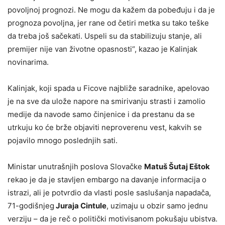
povoljnoj prognozi. Ne mogu da kažem da pobeđuju i da je
prognoza povoljna, jer rane od četiri metka su tako teške
da treba još sačekati. Uspeli su da stabilizuju stanje, ali
premijer nije van životne opasnosti“, kazao je Kalinjak
novinarima.
Kalinjak, koji spada u Ficove najbliže saradnike, apelovao
je na sve da ulože napore na smirivanju strasti i zamolio
medije da navode samo činjenice i da prestanu da se
utrkuju ko će brže objaviti neproverenu vest, kakvih se
pojavilo mnogo poslednjih sati.
Ministar unutrašnjih poslova Slovačke
Matuš Šutaj Eštok
rekao je da je stavljen embargo na davanje informacija o
istrazi, ali je potvrdio da vlasti posle saslušanja napadača,
71-godišnjeg
Juraja Cintule
, uzimaju u obzir samo jednu
verziju – da je reč o politički motivisanom pokušaju ubistva.