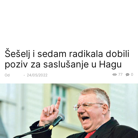
Šešelj i sedam radikala dobili
poziv za saslušanje u Hagu
77
0
Od
Forum
-
24/05/2022