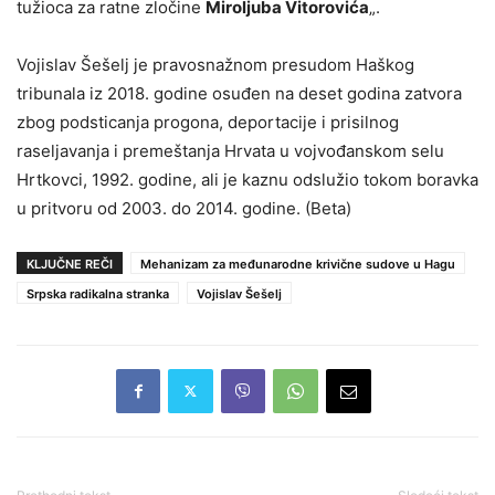
tužioca za ratne zločine
Miroljuba Vitorovića
„.
Vojislav Šešelj je pravosnažnom presudom Haškog
tribunala iz 2018. godine osuđen na deset godina zatvora
zbog podsticanja progona, deportacije i prisilnog
raseljavanja i premeštanja Hrvata u vojvođanskom selu
Hrtkovci, 1992. godine, ali je kaznu odslužio tokom boravka
u pritvoru od 2003. do 2014. godine. (Beta)
KLJUČNE REČI
Mehanizam za međunarodne krivične sudove u Hagu
Srpska radikalna stranka
Vojislav Šešelj