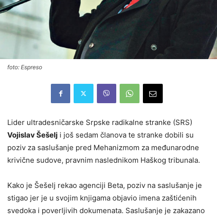
foto: Espreso
Lider ultradesničarske Srpske radikalne stranke (SRS)
Vojislav Šešelj
i još sedam članova te stranke dobili su
poziv za saslušanje pred Mehanizmom za međunarodne
krivične sudove, pravnim naslednikom Haškog tribunala.
Kako je Šešelj rekao agenciji Beta, poziv na saslušanje je
stigao jer je u svojim knjigama objavio imena zaštićenih
svedoka i poverljivih dokumenata. Saslušanje je zakazano