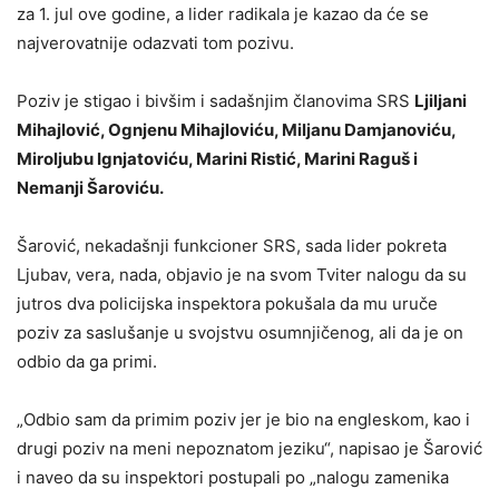
za 1. jul ove godine, a lider radikala je kazao da će se
najverovatnije odazvati tom pozivu.
Poziv je stigao i bivšim i sadašnjim članovima SRS
Ljiljani
Mihajlović, Ognjenu Mihajloviću, Miljanu Damjanoviću,
Miroljubu Ignjatoviću, Marini Ristić, Marini Raguš i
Nemanji Šaroviću.
Šarović, nekadašnji funkcioner SRS, sada lider pokreta
Ljubav, vera, nada, objavio je na svom Tviter nalogu da su
jutros dva policijska inspektora pokušala da mu uruče
poziv za saslušanje u svojstvu osumnjičenog, ali da je on
odbio da ga primi.
„Odbio sam da primim poziv jer je bio na engleskom, kao i
drugi poziv na meni nepoznatom jeziku“, napisao je Šarović
i naveo da su inspektori postupali po „nalogu zamenika