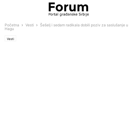
Početna
Vesti
Šešelj i sedam radikala dobili poziv za saslušanje u
Hagu
Vesti