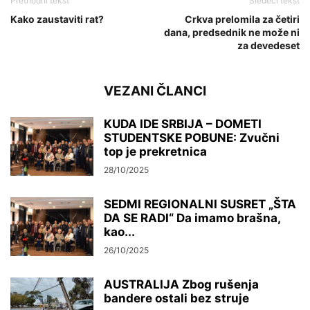
Prethodni tekst
Sledeći tekst
Kako zaustaviti rat?
Crkva prelomila za četiri
dana, predsednik ne može ni
za devedeset
VEZANI ČLANCI
KUDA IDE SRBIJA – DOMETI
STUDENTSKE POBUNE: Zvučni
top je prekretnica
28/10/2025
SEDMI REGIONALNI SUSRET „ŠTA
DA SE RADI“ Da imamo brašna,
kao...
26/10/2025
AUSTRALIJA Zbog rušenja
bandere ostali bez struje