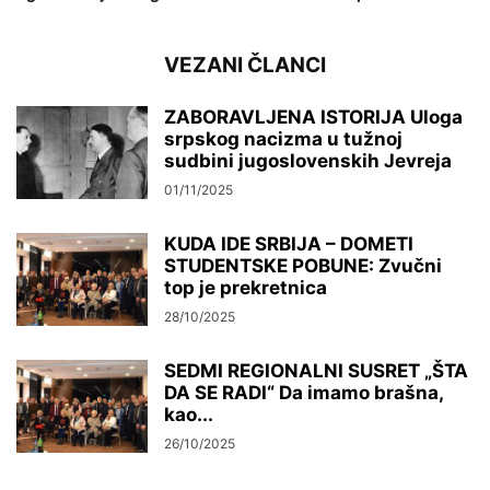
VEZANI ČLANCI
ZABORAVLJENA ISTORIJA Uloga
srpskog nacizma u tužnoj
sudbini jugoslovenskih Jevreja
01/11/2025
KUDA IDE SRBIJA – DOMETI
STUDENTSKE POBUNE: Zvučni
top je prekretnica
28/10/2025
SEDMI REGIONALNI SUSRET „ŠTA
DA SE RADI“ Da imamo brašna,
kao...
26/10/2025