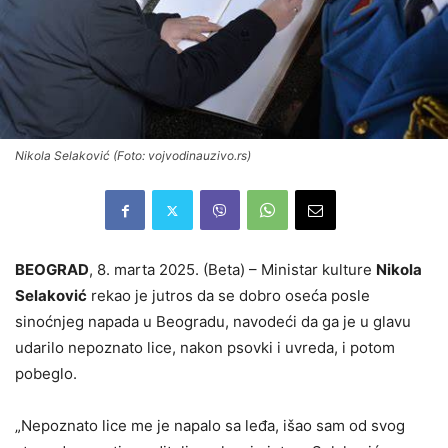
Nikola Selaković (Foto: vojvodinauzivo.rs)
BEOGRAD
, 8. marta 2025. (Beta) – Ministar kulture
Nikola
Selaković
rekao je jutros da se dobro oseća posle
sinoćnjeg napada u Beogradu, navodeći da ga je u glavu
udarilo nepoznato lice, nakon psovki i uvreda, i potom
pobeglo.
„Nepoznato lice me je napalo sa leđa, išao sam od svog