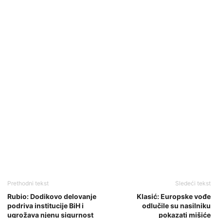
Prethodni tekst
Sledeći tekst
Rubio: Dodikovo delovanje
Klasić: Europske vođe
podriva institucije BiH i
odlučile su nasilniku
ugrožava njenu sigurnost
pokazati mišiće