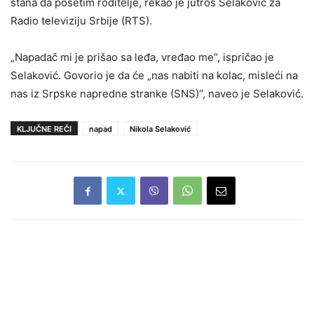
stana da posetim roditelje, rekao je jutros Selaković za
Radio televiziju Srbije (RTS).
„Napadač mi je prišao sa leđa, vređao me“, ispričao je
Selaković. Govorio je da će „nas nabiti na kolac, misleći na
nas iz Srpske napredne stranke (SNS)“, naveo je Selaković.
KLJUČNE REČI
napad
Nikola Selaković