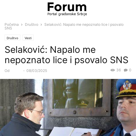
Početna
Društvo
Selaković: Napalo me nepoznato lice i psovalo
SNS
Društvo
Vesti
Selaković: Napalo me
nepoznato lice i psovalo SNS
36
0
Od
Forum
-
08/03/2025