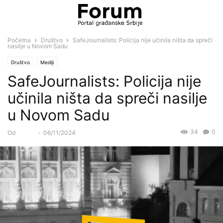
Početna
Društvo
SafeJournalists: Policija nije učinila ništa da spreči
nasilje u Novom Sadu
Društvo
Mediji
SafeJournalists: Policija nije
učinila ništa da spreči nasilje
u Novom Sadu
34
0
Od
Forum
-
06/11/2024