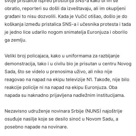
svoje pristalice ispred prostorija SNS-a kako bi im se
obratio, reporteri su došli da izveštavaju, ali im okupljeni
građani to nisu dozvolili. Kada je Vučić otišao, došlo je do
koškanja između pristalica SNS-a i učesnika protesta i tada
je jedno lice udarilo nogom snimatelja Euronjuza i oborilo
ga zemlju.
Veliki broj policajaca, kako u uniformama za razbijanje
demonstracija, tako i u civilu bio je prisutan u centru Novog
Sada, što se videlo u prenosima uživo, ali niko nije
reagovao na napad na ekipu televizije N1. Takođe, nije bilo
reakcije policije ni na napad na ekipu Euronjuza. Oba
napada su naknadno prijavljena nadležnim institucijama.
Nezavisno udruženje novinara Srbije (NUNS) najoštrije
osuđuje nasilje koje se desilo sinoć u Novom Sadu, a
posebno napade na novinare.