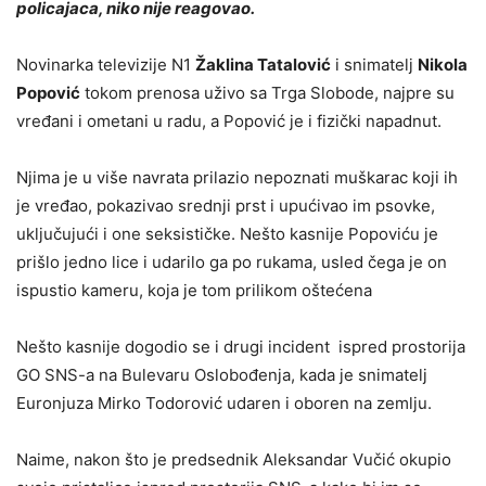
policajaca, niko nije reagovao.
Novinarka televizije N1
Žaklina Tatalović
i snimatelj
Nikola
Popović
tokom prenosa uživo sa Trga Slobode, najpre su
vređani i ometani u radu, a Popović je i fizički napadnut.
Njima je u više navrata prilazio nepoznati muškarac koji ih
je vređao, pokazivao srednji prst i upućivao im psovke,
uključujući i one seksističke. Nešto kasnije Popoviću je
prišlo jedno lice i udarilo ga po rukama, usled čega je on
ispustio kameru, koja je tom prilikom oštećena
Nešto kasnije dogodio se i drugi incident ispred prostorija
GO SNS-a na Bulevaru Oslobođenja, kada je snimatelj
Euronjuza Mirko Todorović udaren i oboren na zemlju.
Naime, nakon što je predsednik Aleksandar Vučić okupio