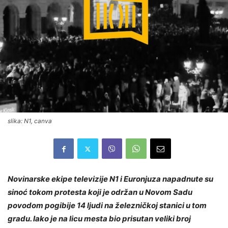
slika: N1, canva
Novinarske ekipe televizije N1 i Euronjuza napadnute su
sinoć tokom protesta koji je održan u Novom Sadu
povodom pogibije 14 ljudi na železničkoj stanici u tom
gradu. Iako je na licu mesta bio prisutan veliki broj