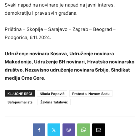
Svaki napad na novinare je napad na javni interes,
demokratiju i prava svih građana.
Priština – Skoplje – Sarajevo – Zagreb – Beograd –
Podgorica, 6.11.2024.
Udruženje novinara Kosova, Udruženje novinara
Makedonije, Udruženje BH novinari, Hrvatsko novinarsko
društvo, Nezavisno udruženje novinara Srbije, Sindikat
medija Crne Gore.
KLJUČNE REČI
Nikola Popović
Protest u Novom Sadu
Safejournalists
Žaklina Tatalović