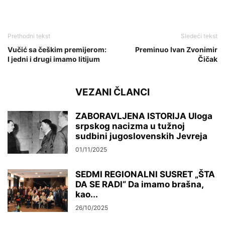
Prethodni tekst
Sledeći tekst
Vučić sa češkim premijerom:
Preminuo Ivan Zvonimir
I jedni i drugi imamo litijum
Čičak
VEZANI ČLANCI
ZABORAVLJENA ISTORIJA Uloga
srpskog nacizma u tužnoj
sudbini jugoslovenskih Jevreja
01/11/2025
SEDMI REGIONALNI SUSRET „ŠTA
DA SE RADI“ Da imamo brašna,
kao...
26/10/2025