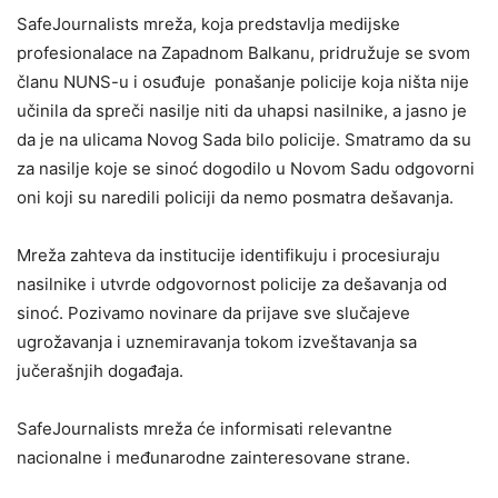
SafeJournalists mreža, koja predstavlja medijske
profesionalace na Zapadnom Balkanu, pridružuje se svom
članu NUNS-u i osuđuje ponašanje policije koja ništa nije
učinila da spreči nasilje niti da uhapsi nasilnike, a jasno je
da je na ulicama Novog Sada bilo policije. Smatramo da su
za nasilje koje se sinoć dogodilo u Novom Sadu odgovorni
oni koji su naredili policiji da nemo posmatra dešavanja.
Mreža zahteva da institucije identifikuju i procesiuraju
nasilnike i utvrde odgovornost policije za dešavanja od
sinoć. Pozivamo novinare da prijave sve slučajeve
ugrožavanja i uznemiravanja tokom izveštavanja sa
jučerašnjih događaja.
SafeJournalists mreža će informisati relevantne
nacionalne i međunarodne zainteresovane strane.