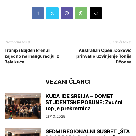
Prethodni tekst
Sledeći tekst
Tramp i Bajden krenuli
Australian Open: Đoković
zajedno na inauguraciju iz
prihvatio uzvinjenje Tonija
Bele kuće
Džonsa
VEZANI ČLANCI
KUDA IDE SRBIJA – DOMETI
STUDENTSKE POBUNE: Zvučni
top je prekretnica
28/10/2025
SEDMI REGIONALNI SUSRET „ŠTA