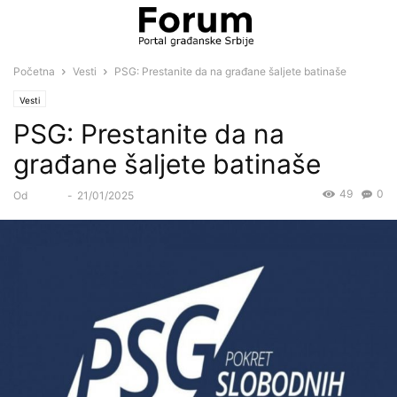
Početna
Vesti
PSG: Prestanite da na građane šaljete batinaše
Vesti
PSG: Prestanite da na
građane šaljete batinaše
49
0
Od
Forum
-
21/01/2025