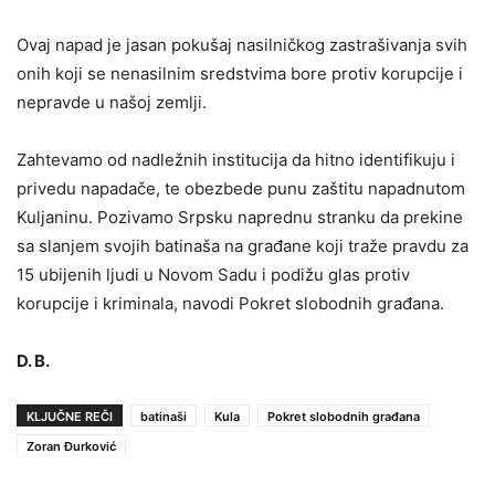
Ovaj napad je jasan pokušaj nasilničkog zastrašivanja svih
onih koji se nenasilnim sredstvima bore protiv korupcije i
nepravde u našoj zemlji.
Zahtevamo od nadležnih institucija da hitno identifikuju i
privedu napadače, te obezbede punu zaštitu napadnutom
Kuljaninu. Pozivamo Srpsku naprednu stranku da prekine
sa slanjem svojih batinaša na građane koji traže pravdu za
15 ubijenih ljudi u Novom Sadu i podižu glas protiv
korupcije i kriminala, navodi Pokret slobodnih građana.
D. B.
KLJUČNE REČI
batinaši
Kula
Pokret slobodnih građana
Zoran Đurković