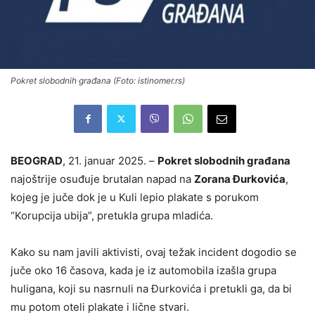
Pokret slobodnih građana (Foto: istinomer.rs)
BEOGRAD
, 21. januar 2025. –
Pokret slobodnih građana
najoštrije osuđuje brutalan napad na
Zorana Đurkovića
,
kojeg je juče dok je u Kuli lepio plakate s porukom
“Korupcija ubija”, pretukla grupa mladića.
Kako su nam javili aktivisti, ovaj težak incident dogodio se
juče oko 16 časova, kada je iz automobila izašla grupa
huligana, koji su nasrnuli na Đurkovića i pretukli ga, da bi
mu potom oteli plakate i lične stvari.