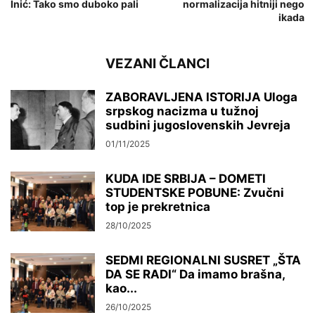
Inić: Tako smo duboko pali
normalizacija hitniji nego
ikada
VEZANI ČLANCI
ZABORAVLJENA ISTORIJA Uloga
srpskog nacizma u tužnoj
sudbini jugoslovenskih Jevreja
01/11/2025
KUDA IDE SRBIJA – DOMETI
STUDENTSKE POBUNE: Zvučni
top je prekretnica
28/10/2025
SEDMI REGIONALNI SUSRET „ŠTA
DA SE RADI“ Da imamo brašna,
kao...
26/10/2025