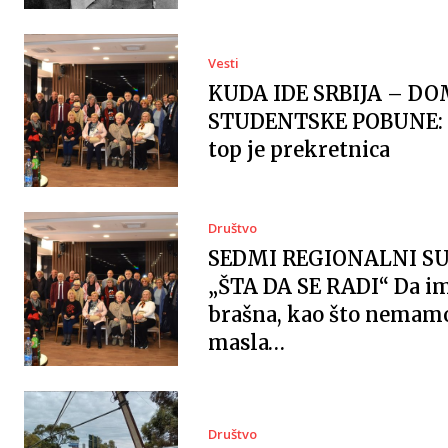
Vesti
KUDA IDE SRBIJA – DO
STUDENTSKE POBUNE: 
top je prekretnica
Društvo
SEDMI REGIONALNI S
„ŠTA DA SE RADI“ Da 
brašna, kao što nemam
masla…
Društvo