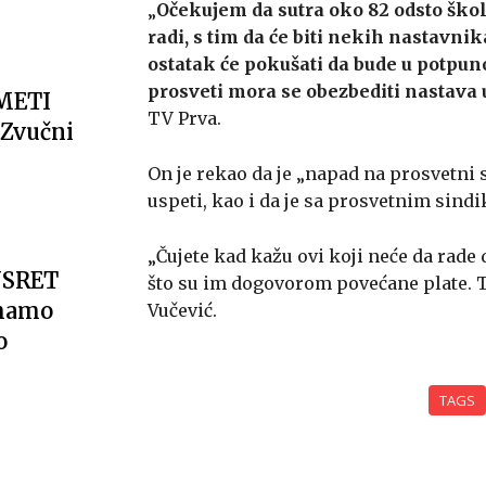
„
Očekujem da sutra oko 82 odsto škol
radi, s tim da će biti nekih nastavnik
ostatak će pokušati da bude u potpunoj
prosveti mora se obezbediti nastava u
METI
TV Prva.
Zvučni
On je rekao da je „napad na prosvetni 
uspeti, kao i da je sa prosvetnim sindi
„Čujete kad kažu ovi koji neće da rade
USRET
što su im dogovorom povećane plate. To 
imamo
Vučević.
o
TAGS