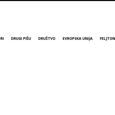
RI
DRUGI PIŠU
DRUŠTVO
EVROPSKA UNIJA
FELJTO