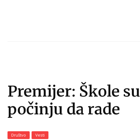
Premijer: Škole su
počinju da rade
Društvo
Vesti