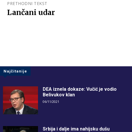
PRETHODNI TEKST
Lančani udar
Najčitanije
DEA iznela dokaze: Vučić je vodio
Belivukov klan
06/11/2021
Srbija i dalje ima nahijsku dušu