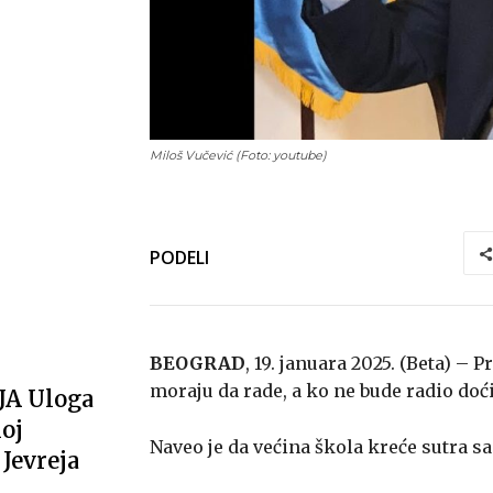
Miloš Vučević (Foto: youtube)
PODELI
BEOGRAD
, 19. januara 2025. (Beta) – 
moraju da rade, a ko ne bude radio doć
JA Uloga
oj
Naveo je da većina škola kreće sutra 
Jevreja