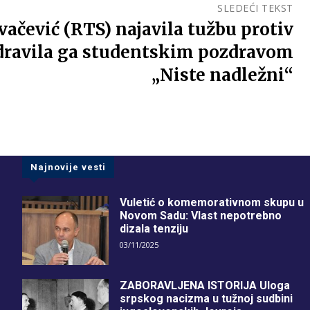
SLEDEĆI TEKST
vačević (RTS) najavila tužbu protiv
zdravila ga studentskim pozdravom
„Niste nadležni“
Najnovije vesti
Vuletić o komemorativnom skupu u
Novom Sadu: Vlast nepotrebno
dizala tenziju
03/11/2025
ZABORAVLJENA ISTORIJA Uloga
srpskog nacizma u tužnoj sudbini