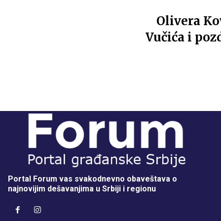
Olivera Ko
Vučića i po
Portal Forum vas svakodnevno obaveštava o
najnovijim dešavanjima u Srbiji i regionu