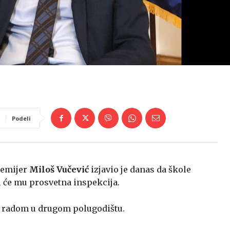
Podeli
Premijer
Miloš Vučević
izjavio je danas da škole
i će mu prosvetna inspekcija.
sa radom u drugom polugodištu.