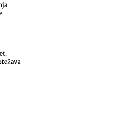
nja
e
et,
 otežava