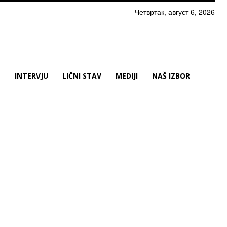
Четвртак, август 6, 2026
N
INTERVJU
LIČNI STAV
MEDIJI
NAŠ IZBOR