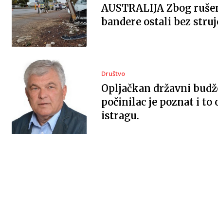
AUSTRALIJA Zbog ruše
bandere ostali bez struj
Društvo
Opljačkan državni budž
počinilac je poznat i to
istragu.