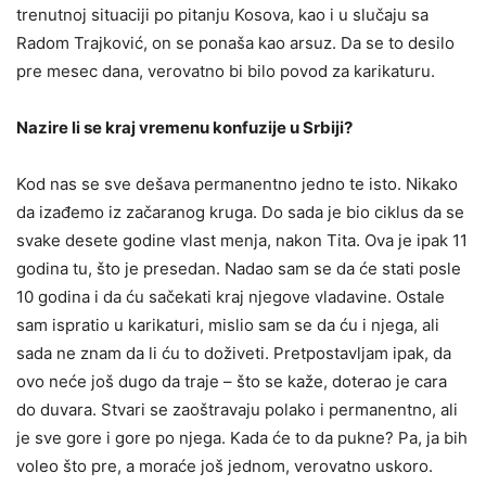
trenutnoj situaciji po pitanju Kosova, kao i u slučaju sa
Radom Trajković, on se ponaša kao arsuz. Da se to desilo
pre mesec dana, verovatno bi bilo povod za karikaturu.
Nazire li se kraj vremenu konfuzije u Srbiji?
Kod nas se sve dešava permanentno jedno te isto. Nikako
da izađemo iz začaranog kruga. Do sada je bio ciklus da se
svake desete godine vlast menja, nakon Tita. Ova je ipak 11
godina tu, što je presedan. Nadao sam se da će stati posle
10 godina i da ću sačekati kraj njegove vladavine. Ostale
sam ispratio u karikaturi, mislio sam se da ću i njega, ali
sada ne znam da li ću to doživeti. Pretpostavljam ipak, da
ovo neće još dugo da traje – što se kaže, doterao je cara
do duvara. Stvari se zaoštravaju polako i permanentno, ali
je sve gore i gore po njega. Kada će to da pukne? Pa, ja bih
voleo što pre, a moraće još jednom, verovatno uskoro.