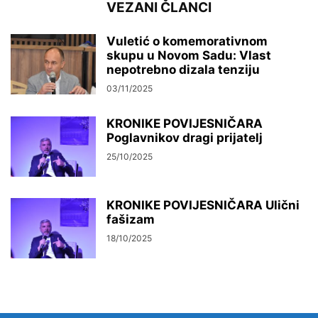
VEZANI ČLANCI
Vuletić o komemorativnom
skupu u Novom Sadu: Vlast
nepotrebno dizala tenziju
03/11/2025
KRONIKE POVIJESNIČARA
Poglavnikov dragi prijatelj
25/10/2025
KRONIKE POVIJESNIČARA Ulični
fašizam
18/10/2025