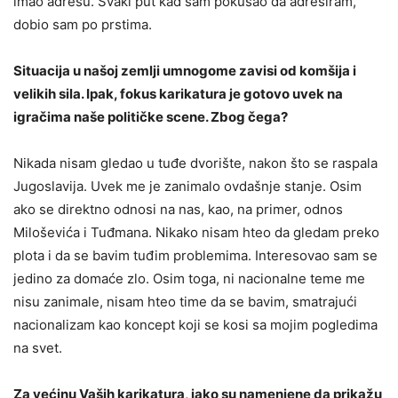
imao adresu. Svaki put kad sam pokušao da adresiram,
dobio sam po prstima.
Situacija u našoj zemlji umnogome zavisi od komšija i
velikih sila. Ipak, fokus karikatura je gotovo uvek na
igračima naše političke scene. Zbog čega?
Nikada nisam gledao u tuđe dvorište, nakon što se raspala
Jugoslavija. Uvek me je zanimalo ovdašnje stanje. Osim
ako se direktno odnosi na nas, kao, na primer, odnos
Miloševića i Tuđmana. Nikako nisam hteo da gledam preko
plota i da se bavim tuđim problemima. Interesovao sam se
jedino za domaće zlo. Osim toga, ni nacionalne teme me
nisu zanimale, nisam hteo time da se bavim, smatrajući
nacionalizam kao koncept koji se kosi sa mojim pogledima
na svet.
Za većinu Vaših karikatura, iako su namenjene da prikažu