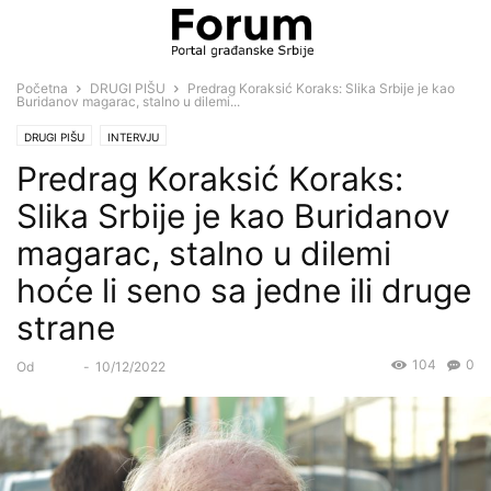
Početna
DRUGI PIŠU
Predrag Koraksić Koraks: Slika Srbije je kao
Buridanov magarac, stalno u dilemi...
DRUGI PIŠU
INTERVJU
Predrag Koraksić Koraks:
Slika Srbije je kao Buridanov
magarac, stalno u dilemi
hoće li seno sa jedne ili druge
strane
104
0
Od
Forum
-
10/12/2022