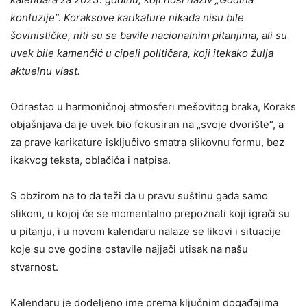
konfuzije“.
Koraksove karikature nikada nisu bile
šovinističke, niti su se bavile nacionalnim pitanjima, ali su
uvek bile kamenčić u cipeli političara, koji itekako žulja
aktuelnu vlast.
Odrastao u harmoničnoj atmosferi mešovitog braka, Koraks
objašnjava da je uvek bio fokusiran na „svoje dvorište“, a
za prave karikature isključivo smatra slikovnu formu, bez
ikakvog teksta, oblačića i natpisa.
S obzirom na to da teži da u pravu suštinu gađa samo
slikom, u kojoj će se momentalno prepoznati koji igrači su
u pitanju, i u novom kalendaru nalaze se likovi i situacije
koje su ove godine ostavile najjači utisak na našu
stvarnost.
Kalendaru je dodeljeno ime prema ključnim događajima