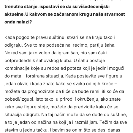
trenutno stanje, ispostavi se da su višedecenijski
aktuelne. U kakvom se začaranom krugu naša stvarnost
onda nalazi?
Kada pogodite pravu suštinu, stvari se na kraju tako i
odigraju. Sve to me podseća na, recimo, partiju šaha.
Nekad sam jako voleo da igram šah, bio sam čak i
potpredsednik šahovskog kluba. U šahu postoje
kombinacije koje su redosled poteza koji je jedini mogući
do mata – forsirana situacija. Kada postavite sve figure u
jedan okvir, i kada znate kako se svaka od njih kreće –
možete da prognozirate da li će da bude remi, ili ko će da
pobedi/izgubi. Isto tako, u prirodi i okruženju, ako znate
kako sve figure stoje, možete da predvidite kako će se
situacija odigrati. Na taj način može da se dođe do suštine,
a to je jedan od načina na koji ja i razmišljam. Težim da sve
stavim u jednu tačku, i bavim se onim što se desi danas –