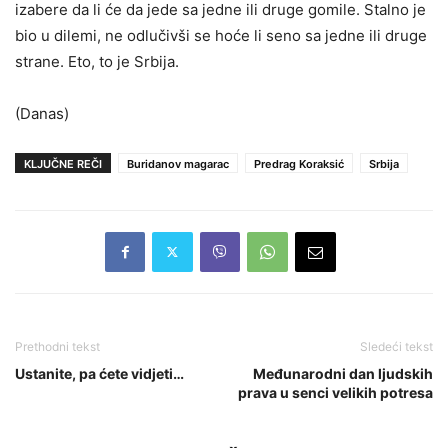
izabere da li će da jede sa jedne ili druge gomile. Stalno je
bio u dilemi, ne odlučivši se hoće li seno sa jedne ili druge
strane. Eto, to je Srbija.
(Danas)
KLJUČNE REČI
Buridanov magarac
Predrag Koraksić
Srbija
Prethodni tekst
Sledeći tekst
Ustanite, pa ćete vidjeti…
Međunarodni dan ljudskih
prava u senci velikih potresa