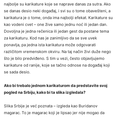
najbolje su karikature koje se naprave danas za sutra. Ako
se danas desio neki događaj, i svi su o tome obavešteni, a
karikatura je o tome, onda ima najbolji efekat. Karikature su
kao vodeni cvet – one žive samo jednu noć ili jedan dan.
Dovoljna je jedna rečenica ili jedan gest da postane tema
za karikaturu. Kod nas je zanimljivo da se sve uvek
ponavlja, pa jedna ista karikatura može odgovarati
različitom vremenskom okviru. Na taj način živi duže nego
što je bilo predviđeno. S tim u vezi, često objavljujemo
karikature od ranije, koje se tačno odnose na događaj koji
se sada desio.
Ako bi trebalo jednom karikaturom da predstavite svoj
pogled na Srbiju, kako bi ta slika izgledala?
Slika Srbije je već poznata – izgleda kao Buridanov
magarac. To je magarac koji je lipsao jer nije mogao da