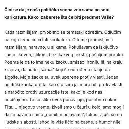
Čini se da je naša politička scena već sama po sebi
karikatura. Kako izaberete šta će biti predmet Vaše?
Kada razmišljam, prvobitno se tematski odredim. Odlučim
na koju temu ću crtati karikaturu. O tome promišljam i
razmišljam, naravno, u slikama. Pokušavam da isključivo
samo likovno, slikom, bez ikakvog teksta, pošaljem poruku.
Poenta je da to ima neku žaoku, smisao, ironiju ili, na kraju
krajeva, da bude „šamar“ koji će određeno stanje da
žigoše. Moje žaoke su uvek uperene protiv vlasti. Jedan
politički karikaturista, kao što sam ja, mora biti protiv vlasti,
a naročito protiv uzurpacije iste, kako je kod nas i
uobičajeno. Te se slike uvek ponavljaju, posebno nakon
Tita. U njegovo vreme, živeli smo u čauri u kojoj smo mogli
da se bavimo samo „nemilim pojavama“, fokusirajući se na
ljudske slabosti. Ishod je više ličio na basne, a humor nije