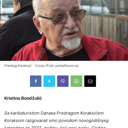
Predrag Koraksić - Corax (Foto: portalforum.rs)
Kristina Bondžulić
Sa karikaturistom Danasa Predragom Koraksićem
Koraksom razgovarali smo povodom novogodišnjeg
kalendara za 2023. godinu, koji nosi naziv „Godina