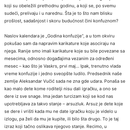
koji su obeležili prethodnu godinu, a koji se, po svemu
sudeći, prelivaju i u narednu. Šta je to što nam blisku
prošlost, sadašnjost i skoru budućnost čini konfuznom?
Naslov kalendara je „Godina konfuzije“, a u tom okviru
pokušao sam da napravim karikature koje asociraju na
njega. Ranije smo imali karikature koje su bile povezane sa
mesecima, odnosno događajima vezanim za određeni
mesec – kao što je Vaskrs, prvi maj… Ipak, trenutno vlada
vreme konfuzije i jedno sveopšte ludilo. Predsednik naše
zemlje Aleksandar Vučić sada ne zna gde udara. Ponaša se
kao malo dete kome roditelji nisu dali igračku, a ono se
dere iz sve snage. Ima jedan turcizam koji se kod nas
upotrebljava za takvo stanje – arsuzluk. Arsuz je dete koje
se dere i vrišti kada mu ne date igračku koju je videlo u
izlogu, pa želi da mu je kupite, ili bilo šta drugo. To je taj
izraz koji tačno oslikava njegovo stanje. Recimo, u