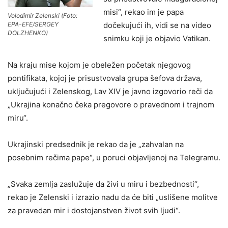
misi“, rekao im je papa
Volodimir Zelenski (Foto:
dočekujući ih, vidi se na video
EPA-EFE/SERGEY
DOLZHENKO)
snimku koji je objavio Vatikan.
Na kraju mise kojom je obeležen početak njegovog
pontifikata, kojoj je prisustvovala grupa šefova država,
uključujući i Zelenskog, Lav XIV je javno izgovorio reči da
„Ukrajina konačno čeka pregovore o pravednom i trajnom
miru“.
Ukrajinski predsednik je rekao da je „zahvalan na
posebnim rečima pape“, u poruci objavljenoj na Telegramu.
„Svaka zemlja zaslužuje da živi u miru i bezbednosti“,
rekao je Zelenski i izrazio nadu da će biti „uslišene molitve
za pravedan mir i dostojanstven život svih ljudi“.