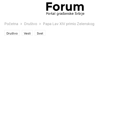
Početna
Društvo
Papa Lav XIV primio Zelenskog
Društvo
Vesti
Svet