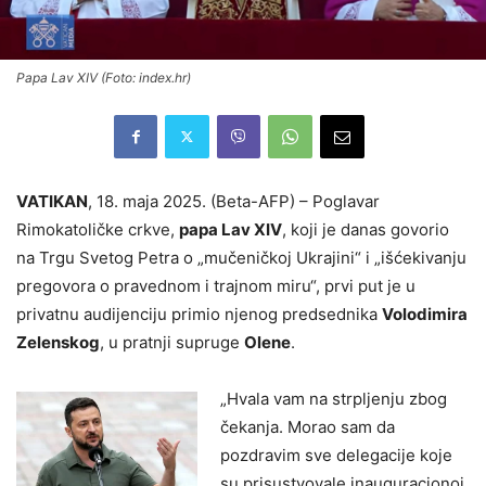
Papa Lav XIV (Foto: index.hr)
VATIKAN
, 18. maja 2025. (Beta-AFP) – Poglavar
Rimokatoličke crkve,
papa Lav XIV
, koji je danas govorio
na Trgu Svetog Petra o „mučeničkoj Ukrajini“ i „išćekivanju
pregovora o pravednom i trajnom miru“, prvi put je u
privatnu audijenciju primio njenog predsednika
Volodimira
Zelenskog
, u pratnji supruge
Olene
.
„Hvala vam na strpljenju zbog
čekanja. Morao sam da
pozdravim sve delegacije koje
su prisustvovale inauguracionoj