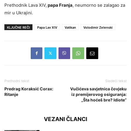
Prethodnik Lava XIV,
papa Franja
, neumorno se zalagao za
mir u Ukrajini.
KLJUČNE REČI
Papa Lav XIV
Vatikan
Volodimir Zelenski
Prethodni tekst
Sledeći tekst
Predrag Koraksić Corax:
Vučićeva savjetnica čovjeku
Ritanje
iz premijerovog osiguranja:
„Šta hoćeš bre? Idiote“
VEZANI ČLANCI