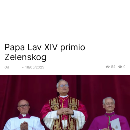
Papa Lav XIV primio
Zelenskog
54
0
Od
Forum
-
18/05/2025