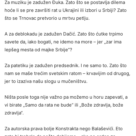
Za muziku je zadužen Đuka. Zato što se postavlja dilema
hoće li se pre završiti rat u Ukrajini ili izbori u Srbiji? Zato
što se Trnovac pretvorio u mrtvu petlju.
A za deblokadu je zadužen Dačić. Zato što ćutke trpimo
savete da, iako bogati, ne idemo na more – jer „zar ima
lepšeg mesta od majke Srbije“?
Za patetiku je zadužen predsednik. I ne samo to. Zato što
nam se maše trećim svetskim ratom – krvavijim od drugog,
jer to izaziva našu slogu u mučeništvu.
Ništa posle toga nije važno pa možemo u horu zapevati, a
vi birate „Samo da rata ne bude“ ili „Bože zdravlja, bože
zdravlja“.
Za autorska prava bolje Konstrakta nego Balaševići. Eto