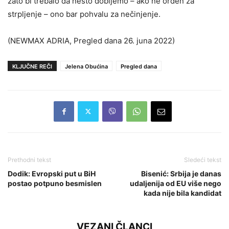
zato bi trebalo da nešto dobijemo – ako ne orden za
strpljenje – ono bar pohvalu za nečinjenje.
(NEWMAX ADRIA, Pregled dana 26. juna 2022)
KLJUČNE REČI
Jelena Obućina
Pregled dana
Prethodni tekst
Sledeći tekst
Dodik: Evropski put u BiH
Bisenić: Srbija je danas
postao potpuno besmislen
udaljenija od EU više nego
kada nije bila kandidat
VEZANI ČLANCI