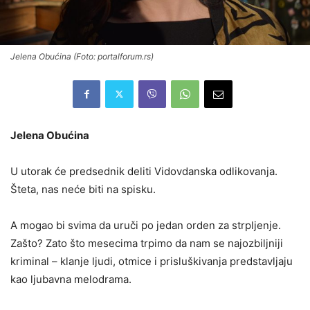
Jelena Obućina (Foto: portalforum.rs)
Jelena Obućina
U utorak će predsednik deliti Vidovdanska odlikovanja.
Šteta, nas neće biti na spisku.
A mogao bi svima da uruči po jedan orden za strpljenje.
Zašto? Zato što mesecima trpimo da nam se najozbiljniji
kriminal – klanje ljudi, otmice i prisluškivanja predstavljaju
kao ljubavna melodrama.