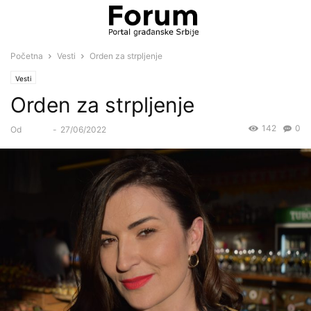
Početna
Vesti
Orden za strpljenje
Vesti
Orden za strpljenje
142
0
Od
Forum
-
27/06/2022