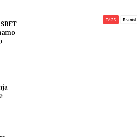
TAGS
Branis
USRET
imamo
o
nja
e