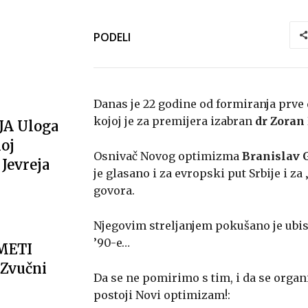
PODELI
Danas je 22 godine od formiranja prve
kojoj je za premijera izabran
dr Zoran
JA Uloga
oj
Osnivač Novog optimizma
Branislav
Jevreja
je glasano i za evropski put Srbije i z
govora.
Njegovim streljanjem pokušano je ubis
’90-e…
METI
Zvučni
Da se ne pomirimo s tim, i da se orga
postoji Novi optimizam!: