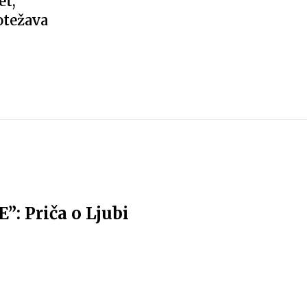
et,
 otežava
 Priča o Ljubi