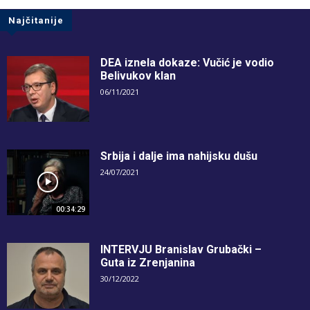
Najčitanije
DEA iznela dokaze: Vučić je vodio
Belivukov klan
06/11/2021
Srbija i dalje ima nahijsku dušu
24/07/2021
00:34:29
INTERVJU Branislav Grubački –
Guta iz Zrenjanina
30/12/2022