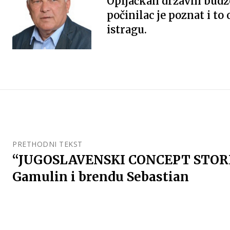
Opljačkan državni budž
počinilac je poznat i to
istragu.
PRETHODNI TEKST
“JUGOSLAVENSKI CONCEPT STORE”:
Gamulin i brendu Sebastian