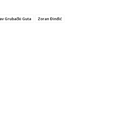
lav Grubački Guta
Zoran Đinđić