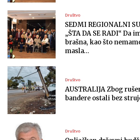
Društvo
SEDMI REGIONALNI S
„ŠTA DA SE RADI“ Da 
brašna, kao što nemam
masla…
Društvo
AUSTRALIJA Zbog ruše
bandere ostali bez struj
Društvo