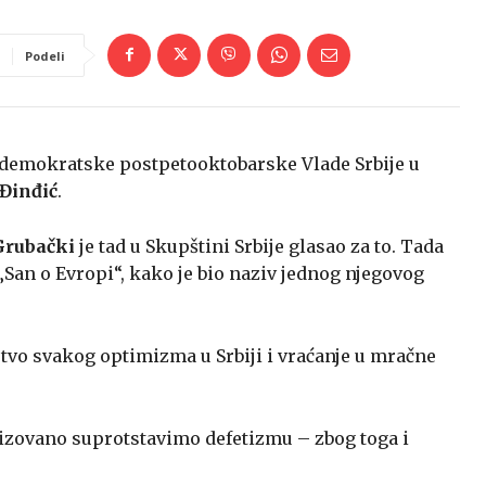
Podeli
 demokratske postpetooktobarske Vlade Srbije u
 Đinđić
.
Grubački
je tad u Skupštini Srbije glasao za to. Tada
a „San o Evropi“, kako je bio naziv jednog njegovog
tvo svakog optimizma u Srbiji i vraćanje u mračne
nizovano suprotstavimo defetizmu – zbog toga i