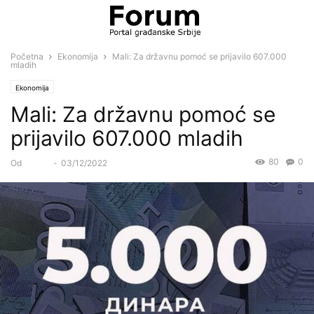
Početna
Ekonomija
Mali: Za državnu pomoć se prijavilo 607.000
mladih
Ekonomija
Mali: Za državnu pomoć se
prijavilo 607.000 mladih
80
0
Od
Forum
-
03/12/2022