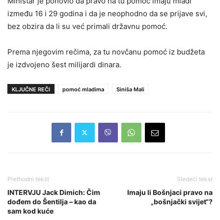
Ministar je ponovio da pravo na tu pomoć imaju mladi
između 16 i 29 godina i da je neophodno da se prijave svi,
bez obzira da li su već primali državnu pomoć.
Prema njegovim rečima, za tu novčanu pomoć iz budžeta
je izdvojeno šest milijardi dinara.
KLJUČNE REČI
pomoć mladima
Siniša Mali
Prethodni tekst
Sledeći tekst
INTERVJU Jack Dimich: Čim
Imaju li Bošnjaci pravo na
dođem do Šentilja – kao da
„bošnjački svijet“?
sam kod kuće