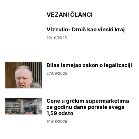
VEZANI ČLANCI
Vizzulin- Drniš kao vinski kraj
22/10/2025
Đilas ismejao zakon o legalizaciji
27/09/2025
Cene u grčkim supermarketima
za godinu dana porasle svega
1,59 odsto
31/08/2025