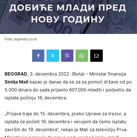
Foto: espreso.co.rs
BEOGRAD
, 3. decembra 2022. (Beta) – Ministar finansija
Siniša Mali
kazao je danas da se za za pomoć države od po
5.000 dinara do sada prijavilo 607.000 mladih i podsetio da
isplate počinju 16. decembra.
„Prijava traje do 15. decembra, preko Uprave za trezor, a
isplata će početi 16. decembra i verujem da ćemo isplatu
završiti do 19. decembra“, rekao je Mali za televiziju Prva.