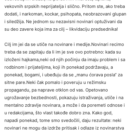
vekovnih srpskih neprijatelja i slično. Pritom ste, ako treba
dodati, i narkoman, kockar, psihopata, neobrazovani glupan
i siledžija. Ne jednom su nezavisni novinari optuživani da
su deo zavere koja ima za cilj – likvidaciju predsednika!
Cilj im jei da se utiče na novinare i medije.Novinari recimo
treba da se zapitaju da li im je sve ovo potrebno: kada su
izloženi hajkama,neki od njih počinju da imaju problem i sa
rodbinom i prijateljima, koji ih ponekad podržavaju, a
ponekad, bogami, i ubeđuju da se „manu ćorava posla“ za
sitne pare.Neki čak pomalo i poveruju u režimsku
propagandu, pa naprave otklon od vas. Opetovano
ugrožavanje bezbednosti, pokazuju istraživanja, utiče i na
mentalno zdravlje novinara, a može i da poremeti odnose i
u redakcijama, što vlast takođe dobro zna. Kako god,
napadi ponekad, tome smo svedočili, daju rezultate: neki
novinari ne mogu da izdrže pritisak i odlaze iz novinarstva