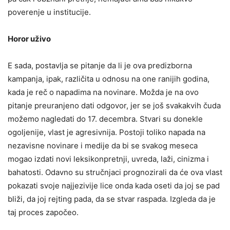
poverenje u institucije.
Horor uživo
E sada, postavlja se pitanje da li je ova predizborna
kampanja, ipak, različita u odnosu na one ranijih godina,
kada je reč o napadima na novinare. Možda je na ovo
pitanje preuranjeno dati odgovor, jer se još svakakvih čuda
možemo nagledati do 17. decembra. Stvari su donekle
ogoljenije, vlast je agresivnija. Postoji toliko napada na
nezavisne novinare i medije da bi se svakog meseca
mogao izdati novi leksikonpretnji, uvreda, laži, cinizma i
bahatosti. Odavno su stručnjaci prognozirali da će ova vlast
pokazati svoje najjezivije lice onda kada oseti da joj se pad
bliži, da joj rejting pada, da se stvar raspada. Izgleda da je
taj proces započeo.