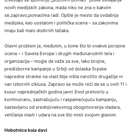
novih medijskih zakona, mada niko ne zna o kakvim
se,zapravo,pomacima radi. Opšte je mesto da ovdašnja
medijska, kao uostalom i politička scena – sa zakonima
imaju baš malo dodirnih tačaka.
Glavni problem je, međutim, u tome što bi ovakve porazne
ocene – i Saveta Evrope i drugih međunarodnih tela i
organizacija – mogle da važe za sve, tako brojne,
predizborne kampanje u Srbiji od dolaska Srpske
napredne stranke na vlast.Nije ništa naročito drugačije ni
van izbornih ciklusa. Zapravo se može reći da se u ovih 11 i
kusur naprednjačkih godina javni život pretvorio u
kontinuiranu, zastrašujuću i raspamećujuću kampanju,
sastavljenu od srednjovekovnog obogotvorenja vladara,
veličanja vlasti i udara na sve što misli svojom glavom.
Hobotnica koja davi