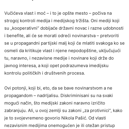
Vučićeva vlast i moć – i to je opšte mesto – počiva na
strogoj kontroli medija i medijskog tržišta. Oni mediji koji
su „kooperativni“ dobijaće državni novac i razne udobnosti
i benefite, ali će se morati odreći novinarstva – pretvoriti
se u propagandni partijski malj koji će mlatiti svakoga ko se
osmeli da kritikuje vlast i njene nepodopštine, uključujući
tu, naravno, i nezavisne medije i novinare koji drže do
javnog interesa, a koji opet podrazumeva imedijsku
kontrolu političkih i društvenih procesa.
Ovi potonji, koji bi, eto, da se bave novinarstvom a ne
propagandom – nadrljalisu. Diskriminisani su na svaki
mogući način, što medijski zakoni naravno izričito
zabranjuju. Ali, u ovoj zemlji su zakoni „za protivnici“, kako
je to svojevremeno govorio Nikola Pašić. Od vlasti
nezavisnim medijima onemogućen je ili otežan pristup