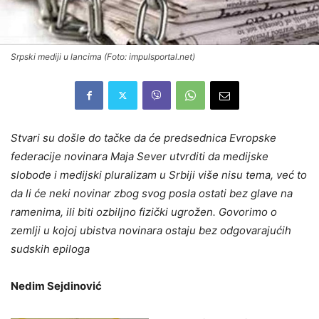
Srpski mediji u lancima (Foto: impulsportal.net)
Stvari su došle do tačke da će predsednica Evropske
federacije novinara Maja Sever utvrditi da medijske
slobode i medijski pluralizam u Srbiji više nisu tema, već to
da li će neki novinar zbog svog posla ostati bez glave na
ramenima, ili biti ozbiljno fizički ugrožen. Govorimo o
zemlji u kojoj ubistva novinara ostaju bez odgovarajućih
sudskih epiloga
Nedim Sejdinović