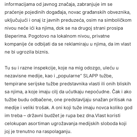
informacijama od javnog značaja, zabranjuje im se
praćenje pojedinih događaja, novac građanskih obveznika,
uključujući i onaj iz javnih preduzeća, osim na simboličkom
nivou neće ići ka njima, dok se na drugoj strani prosipa
šleperima. Pogotovo na lokalnom nivou, privatne
kompanije će odbijati da se reklamiraju u njima, da im vlast
ne bi ugrozila biznis.
Tu su i razne inspekcije, koje na mig odozgo, uleću u
nezavisne medije, kao i „popularne“ SLAPP tužbe,
tempirane serijske tužbe predstavnika vlasti ili onih bliskih
sa njima, a koje imaju cilj da ućutkaju nepoćudne. Čak i ako
tužbe budu odbačene, one predstavljaju snažan pritisak na
medije i veliki trošak. A oni koji tuže imaju novca koliko god
im treba – državni budžet je rupa bez dna.Vlast koristi
celokupan asortiman ugrožavanja medijskih sloboda koji
joj je trenutno na raspolaganju.