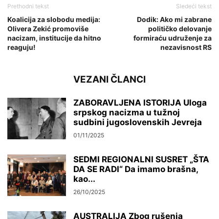
Prethodni tekst
Sledeći tekst
Koalicija za slobodu medija:
Dodik: Ako mi zabrane
Olivera Zekić promoviše
političko delovanje
nacizam, institucije da hitno
formiraću udruženje za
reaguju!
nezavisnost RS
VEZANI ČLANCI
ZABORAVLJENA ISTORIJA Uloga
srpskog nacizma u tužnoj
sudbini jugoslovenskih Jevreja
01/11/2025
SEDMI REGIONALNI SUSRET „ŠTA
DA SE RADI“ Da imamo brašna,
kao...
26/10/2025
AUSTRALIJA Zbog rušenja