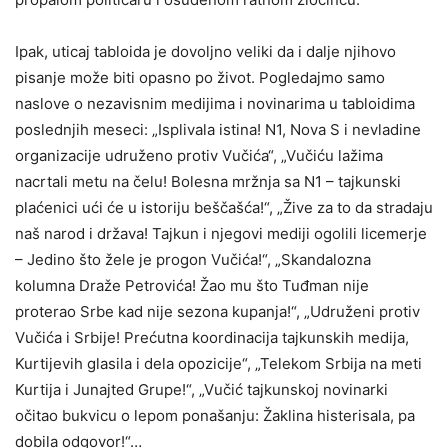
Ipak, uticaj tabloida je dovoljno veliki da i dalje njihovo
pisanje može biti opasno po život. Pogledajmo samo
naslove o nezavisnim medijima i novinarima u tabloidima
poslednjih meseci: „Isplivala istina! N1, Nova S i nevladine
organizacije udruženo protiv Vučića“, „Vučiću lažima
nacrtali metu na čelu! Bolesna mržnja sa N1 – tajkunski
plaćenici ući će u istoriju beščašća!“, „Žive za to da stradaju
naš narod i država! Tajkun i njegovi mediji ogolili licemerje
– Jedino što žele je progon Vučića!“, „Skandalozna
kolumna Draže Petrovića! Žao mu što Tuđman nije
proterao Srbe kad nije sezona kupanja!“, „Udruženi protiv
Vučića i Srbije! Prećutna koordinacija tajkunskih medija,
Kurtijevih glasila i dela opozicije“, „Telekom Srbija na meti
Kurtija i Junajted Grupe!“, „Vučić tajkunskoj novinarki
očitao bukvicu o lepom ponašanju: Žaklina histerisala, pa
dobila odgovor!“…