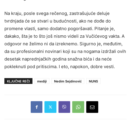
Na kraju, posle svega rečenog, zastrašujuće deluje
tvrdnjada će se stvari u budućnosti, ako ne dođe do
promene vlasti, samo dodatno pogoršavati. Pitanje je,
dakako, šta je to što još nismo videli za Vučićevog vakta. A
odgovor ne želimo ni da izreknemo. Sigurno je, međutim,
da su profesionalni novinari koji su na nogama izdržali ovih
desetak naprednjačkih godina snažna bića i da neće
pokleknuti pod pritiscima. I eto, napokon, dobre vesti.
KLJUČNE REČI
mediji
Nedim Sejdinović
NUNS