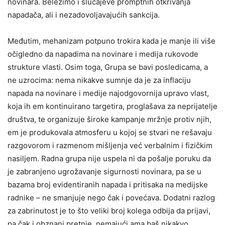
novinara. Beležimo i slučajeve promptnih otkrivanja
napadača, ali i nezadovoljavajućih sankcija.
Međutim, mehanizam potpuno trokira kada je manje ili više
očigledno da napadima na novinare i medija rukovode
strukture vlasti. Osim toga, Grupa se bavi posledicama, a
ne uzrocima: nema nikakve sumnje da je za inflaciju
napada na novinare i medije najodgovornija upravo vlast,
koja ih em kontinuirano targetira, proglašava za neprijatelje
društva, te organizuje široke kampanje mržnje protiv njih,
em je produkovala atmosferu u kojoj se stvari ne rešavaju
razgovorom i razmenom mišljenja već verbalnim i fizičkim
nasiljem. Radna grupa nije uspela ni da pošalje poruku da
je zabranjeno ugrožavanje sigurnosti novinara, pa se u
bazama broj evidentiranih napada i pritisaka na medijske
radnike – ne smanjuje nego čak i povećava. Dodatni razlog
za zabrinutost je to što veliki broj kolega odbija da prijavi,
pa čak i obznani pretnje, nemajući ama baš nikakvo