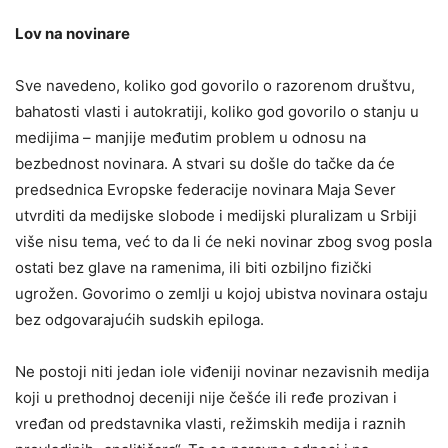
Lov na novinare
Sve navedeno, koliko god govorilo o razorenom društvu,
bahatosti vlasti i autokratiji, koliko god govorilo o stanju u
medijima – manjije međutim problem u odnosu na
bezbednost novinara. A stvari su došle do tačke da će
predsednica Evropske federacije novinara Maja Sever
utvrditi da medijske slobode i medijski pluralizam u Srbiji
više nisu tema, već to da li će neki novinar zbog svog posla
ostati bez glave na ramenima, ili biti ozbiljno fizički
ugrožen. Govorimo o zemlji u kojoj ubistva novinara ostaju
bez odgovarajućih sudskih epiloga.
Ne postoji niti jedan iole viđeniji novinar nezavisnih medija
koji u prethodnoj deceniji nije češće ili ređe prozivan i
vređan od predstavnika vlasti, režimskih medija i raznih