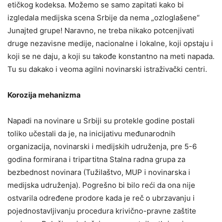
etičkog kodeksa. Možemo se samo zapitati kako bi
izgledala medijska scena Srbije da nema „ozloglašene“
Junajted grupe! Naravno, ne treba nikako potcenjivati
druge nezavisne medije, nacionalne i lokalne, koji opstaju i
koji se ne daju, a koji su takođe konstantno na meti napada.
Tu su dakako i veoma agilni novinarski istraživački centri.
Korozija mehanizma
Napadi na novinare u Srbiji su protekle godine postali
toliko učestali da je, na inicijativu međunarodnih
organizacija, novinarski i medijskih udruženja, pre 5-6
godina formirana i tripartitna Stalna radna grupa za
bezbednost novinara (Tužilaštvo, MUP i novinarska i
medijska udruženja). Pogrešno bi bilo reći da ona nije
ostvarila određene prodore kada je reč o ubrzavanju i
pojednostavljivanju procedura krivično-pravne zaštite