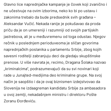
Glavno lice naprednjačke kampanje je čovek koji zvanično i
ne učestvuje na ovim izborima, neko ko bi po ustavu i
zakonima trebalo da bude predsednik svih građana –
Aleksandar Vučić. Nekada ranije je pokušavao da proda
priču da je on umereniji i razumniji od svojih partijskih
jastrebova, ali je u međuvremenu od toga odustao. Njegov
rečnik u poslednjem perioduveoma je sličan govorima
naprednjačkih poslanika u parlamentu Srbije, zbog kojih
savesni roditelji zabranjuju deci da gledaju skupštinske
prenose. U više navrata je, recimo, Dragana Šolaka nazvao
„kriminalcima“, podrazumevajući da su svi novinari koji
rade u Junajted-medijima deo kriminalne grupe. Na svoj
način je saopštio i da je ovaj biznismen izdejstvovao da
Slovenija ne izdaagreman kandidatu Srbije za ambasadora
u ovoj zemlji, nekadašnjem ministru i direktoru Pošte
Zoranu Đorđeviću.