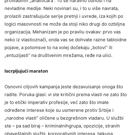
provladinih „analitičara“. To se naravno odnosi i na
nevladine medije. Neki novinari su, i to u više navrata,
prolazili zastrašujuće serije pretnji i uvrede, iza kojih po
logici masovnosti ne može da stoji niko drugi do ozbiljna
organizacija. Mehanizam je po pravilu ovakav: prvo vas
neko iz vlastioznači, onda vas se dohvate razne tabloidne
pojave, a potomsve to na volej dočekaju „botovi“ ili
„entuzijasti“ na društvenim mrežama, ređe na ulici.
Iscrpljujući maraton
Osnovni ciljovih kampanja jeste dezavuisanje onoga što
radite. Poruka glasi: vi ste kritični prema vlasti ne zato što
je to etički imperativ profesije, već zato što imate
određene interese koje su usmerene protiv Srbije i
„narodne vlasti“ oličene u bezgrešnom vladaru. U službi
ste – pa sad biraj – kriminalnihgrupa, opozicije, stranih
obaveštajnih službi, korporativnih interesa, tajkuna,