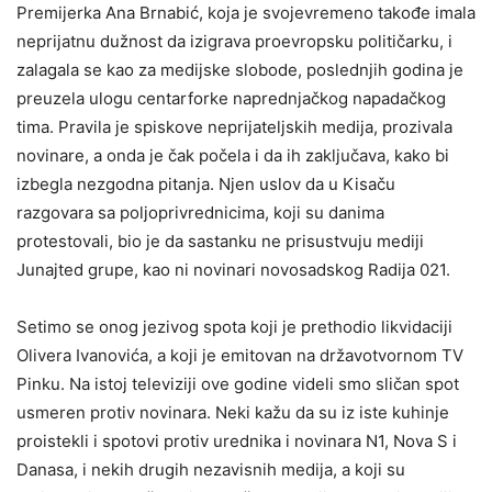
Premijerka Ana Brnabić, koja je svojevremeno takođe imala
neprijatnu dužnost da izigrava proevropsku političarku, i
zalagala se kao za medijske slobode, poslednjih godina je
preuzela ulogu centarforke naprednjačkog napadačkog
tima. Pravila je spiskove neprijateljskih medija, prozivala
novinare, a onda je čak počela i da ih zaključava, kako bi
izbegla nezgodna pitanja. Njen uslov da u Kisaču
razgovara sa poljoprivrednicima, koji su danima
protestovali, bio je da sastanku ne prisustvuju mediji
Junajted grupe, kao ni novinari novosadskog Radija 021.
Setimo se onog jezivog spota koji je prethodio likvidaciji
Olivera Ivanovića, a koji je emitovan na državotvornom TV
Pinku. Na istoj televiziji ove godine videli smo sličan spot
usmeren protiv novinara. Neki kažu da su iz iste kuhinje
proistekli i spotovi protiv urednika i novinara N1, Nova S i
Danasa, i nekih drugih nezavisnih medija, a koji su