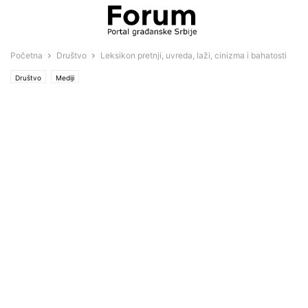
Početna
Društvo
Leksikon pretnji, uvreda, laži, cinizma i bahatosti
Društvo
Mediji