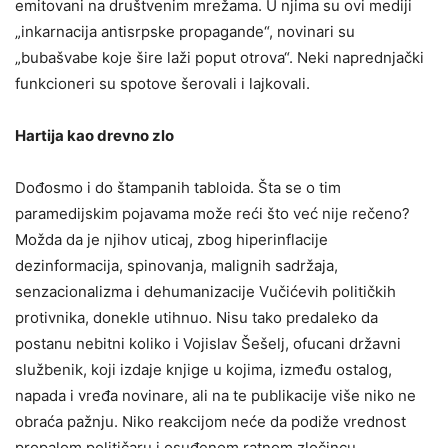
emitovani na društvenim mrežama. U njima su ovi mediji
„inkarnacija antisrpske propagande“, novinari su
„bubašvabe koje šire laži poput otrova“. Neki naprednjački
funkcioneri su spotove šerovali i lajkovali.
Hartija kao drevno zlo
Dođosmo i do štampanih tabloida. Šta se o tim
paramedijskim pojavama može reći što već nije rečeno?
Možda da je njihov uticaj, zbog hiperinflacije
dezinformacija, spinovanja, malignih sadržaja,
senzacionalizma i dehumanizacije Vučićevih političkih
protivnika, donekle utihnuo. Nisu tako predaleko da
postanu nebitni koliko i Vojislav Šešelj, ofucani državni
službenik, koji izdaje knjige u kojima, između ostalog,
napada i vređa novinare, ali na te publikacije više niko ne
obraća pažnju. Niko reakcijom neće da podiže vrednost
propalom političaru i osuđenom ratnom zločincu.