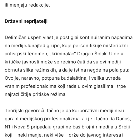
ili menjaju redakcije.
Državni neprijatelji
Delimičan uspeh vlast je postiglai kontinuiranim napadima
na medijeJunajted grupe, koje personifikuje misteriozni
antisrpski fenomen, „kriminalac“ Dragan Šolak. U delu
kritičke javnosti može se recimo čuti da su ovi mediji
obrnuta slika režimskih, a da je istina negde na pola puta.
Ovo je, naravno, potpuna budalaština, i velika uvreda
vrsnim profesionalcima koji rade u ovim glasilima i trpe
najrazličitije pritiske režima.
Teorijski govoreći, tačno je da korporativni mediji nisu
garant medijskog profesionalizma, ali je i tačno da Danas,
N1 i Nova S pripadaju grupi ne baš brojnih medija u Srbiji
koji – neki manje, neki više – drže do javnog interesa i