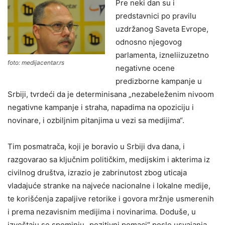
Pre neki dan su i
predstavnici po pravilu
uzdržanog Saveta Evrope,
odnosno njegovog
parlamenta, izneliizuzetno
foto: medijacentar.rs
negativne ocene
predizborne kampanje u
Srbiji, tvrdeći da je determinisana „nezabeleženim nivoom
negativne kampanje i straha, napadima na opoziciju i
novinare, i ozbiljnim pitanjima u vezi sa medijima“.
Tim posmatrača, koji je boravio u Srbiji dva dana, i
razgovarao sa ključnim političkim, medijskim i akterima iz
civilnog društva, izrazio je zabrinutost zbog uticaja
vladajuće stranke na najveće nacionalne i lokalne medije,
te korišćenja zapaljive retorike i govora mržnje usmerenih
i prema nezavisnim medijima i novinarima. Doduše, u
izveštaju se spominju „pozitivni pomaci“ posle usvajanja