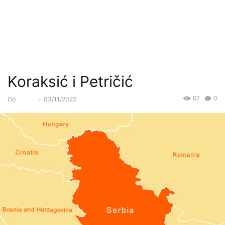
Koraksić i Petričić
67
0
Od
Forum
-
03/11/2022