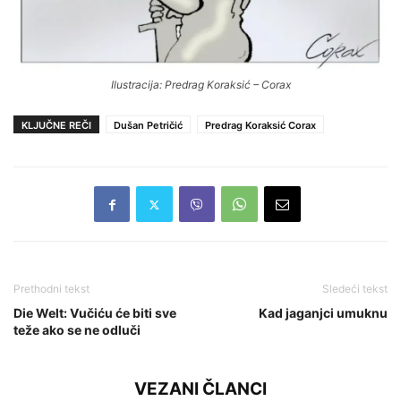
Ilustracija: Predrag Koraksić – Corax
KLJUČNE REČI
Dušan Petričić
Predrag Koraksić Corax
Prethodni tekst
Sledeći tekst
Die Welt: Vučiću će biti sve
Kad jaganjci umuknu
teže ako se ne odluči
VEZANI ČLANCI