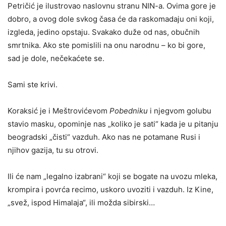
Petričić je ilustrovao naslovnu stranu NIN-a. Ovima gore je
dobro, a ovog dole svkog časa će da raskomadaju oni koji,
izgleda, jedino opstaju. Svakako duže od nas, obučnih
smrtnika. Ako ste pomislili na onu narodnu – ko bi gore,
sad je dole, nečekaćete se.
Sami ste krivi.
Koraksić je i Meštrovićevom
Pobedniku
i njegvom golubu
stavio masku, opominje nas „koliko je sati“ kada je u pitanju
beogradski „čisti“ vazduh. Ako nas ne potamane Rusi i
njihov gazija, tu su otrovi.
Ili će nam „legalno izabrani“ koji se bogate na uvozu mleka,
krompira i povrća recimo, uskoro uvoziti i vazduh. Iz Kine,
„svež, ispod Himalaja“, ili možda sibirski…