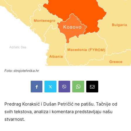
Foto: strojotehnika.hr
Predrag Koraksić i Dušan Petričić ne patišu. Tačnije od
svih tekstova, analiza i komentara predstavljaju našu
stvarnost.