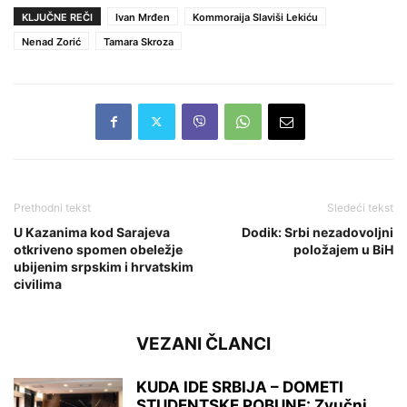
KLJUČNE REČI
Ivan Mrđen
Kommoraija Slaviši Lekiću
Nenad Zorić
Tamara Skroza
Prethodni tekst
Sledeći tekst
U Kazanima kod Sarajeva
Dodik: Srbi nezadovoljni
otkriveno spomen obeležje
položajem u BiH
ubijenim srpskim i hrvatskim
civilima
VEZANI ČLANCI
KUDA IDE SRBIJA – DOMETI
STUDENTSKE POBUNE: Zvučni