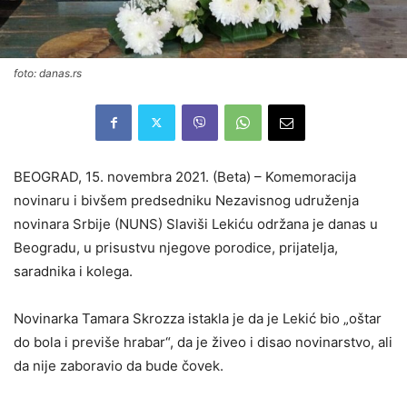
foto: danas.rs
BEOGRAD, 15. novembra 2021. (Beta) – Komemoracija
novinaru i bivšem predsedniku Nezavisnog udruženja
novinara Srbije (NUNS) Slaviši Lekiću održana je danas u
Beogradu, u prisustvu njegove porodice, prijatelja,
saradnika i kolega.
Novinarka Tamara Skrozza istakla je da je Lekić bio „oštar
do bola i previše hrabar“, da je živeo i disao novinarstvo, ali
da nije zaboravio da bude čovek.