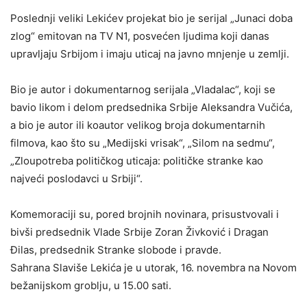
Poslednji veliki Lekićev projekat bio je serijal „Junaci doba
zlog“ emitovan na TV N1, posvećen ljudima koji danas
upravljaju Srbijom i imaju uticaj na javno mnjenje u zemlji.
Bio je autor i dokumentarnog serijala „Vladalac“, koji se
bavio likom i delom predsednika Srbije Aleksandra Vučića,
a bio je autor ili koautor velikog broja dokumentarnih
filmova, kao što su „Medijski vrisak“, „Silom na sedmu“,
„Zloupotreba političkog uticaja: političke stranke kao
najveći poslodavci u Srbiji“.
Komemoraciji su, pored brojnih novinara, prisustvovali i
bivši predsednik Vlade Srbije Zoran Živković i Dragan
Đilas, predsednik Stranke slobode i pravde.
Sahrana Slaviše Lekića je u utorak, 16. novembra na Novom
bežanijskom groblju, u 15.00 sati.