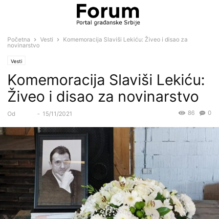
Početna
Vesti
Komemoracija Slaviši Lekiću: Živeo i disao za
novinarstvo
Vesti
Komemoracija Slaviši Lekiću:
Živeo i disao za novinarstvo
86
0
Od
Forum
-
15/11/2021