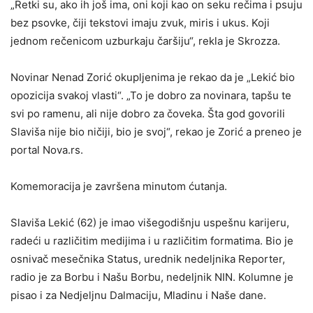
„Retki su, ako ih još ima, oni koji kao on seku rečima i psuju
bez psovke, čiji tekstovi imaju zvuk, miris i ukus. Koji
jednom rečenicom uzburkaju čaršiju“, rekla je Skrozza.
Novinar Nenad Zorić okupljenima je rekao da je „Lekić bio
opozicija svakoj vlasti“. „To je dobro za novinara, tapšu te
svi po ramenu, ali nije dobro za čoveka. Šta god govorili
Slaviša nije bio ničiji, bio je svoj“, rekao je Zorić a preneo je
portal Nova.rs.
Komemoracija je završena minutom ćutanja.
Slaviša Lekić (62) je imao višegodišnju uspešnu karijeru,
radeći u različitim medijima i u različitim formatima. Bio je
osnivač mesečnika Status, urednik nedeljnika Reporter,
radio je za Borbu i Našu Borbu, nedeljnik NIN. Kolumne je
pisao i za Nedjeljnu Dalmaciju, Mladinu i Naše dane.