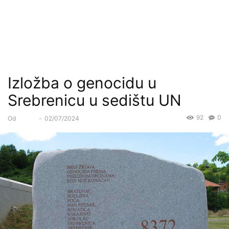
Izložba o genocidu u
Srebrenicu u sedištu UN
92
0
Od
Forum
-
02/07/2024