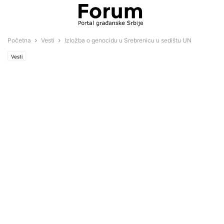
Početna
Vesti
Izložba o genocidu u Srebrenicu u sedištu UN
Vesti