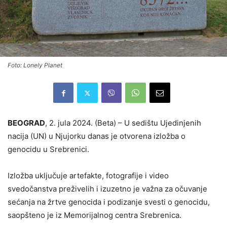
Foto: Lonely Planet
BEOGRAD
, 2. jula 2024. (Beta) – U sedištu Ujedinjenih
nacija (UN) u Njujorku danas je otvorena izložba o
genocidu u Srebrenici.
Izložba uključuje artefakte, fotografije i video
svedočanstva preživelih i izuzetno je važna za očuvanje
sećanja na žrtve genocida i podizanje svesti o genocidu,
saopšteno je iz Memorijalnog centra Srebrenica.