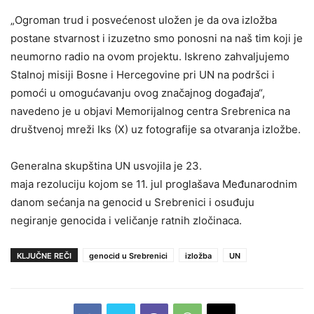
„Ogroman trud i posvećenost uložen je da ova izložba
postane stvarnost i izuzetno smo ponosni na naš tim koji je
neumorno radio na ovom projektu. Iskreno zahvaljujemo
Stalnoj misiji Bosne i Hercegovine pri UN na podršci i
pomoći u omogućavanju ovog značajnog događaja“,
navedeno je u objavi Memorijalnog centra Srebrenica na
društvenoj mreži Iks (X) uz fotografije sa otvaranja izložbe.
Generalna skupština UN usvojila je 23.
maja rezoluciju kojom se 11. jul proglašava Međunarodnim
danom sećanja na genocid u Srebrenici i osuđuju
negiranje genocida i veličanje ratnih zločinaca.
KLJUČNE REČI
genocid u Srebrenici
izložba
UN