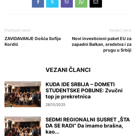
Prethodni tekst
Sledeći tekst
ZAVIDAVANJE Gošća Sofija
Novi investicioni paket EU za
Kordić
zapadni Balkan, sredstva i za
prugu u Srbiji
VEZANI ČLANCI
KUDA IDE SRBIJA – DOMETI
STUDENTSKE POBUNE: Zvučni
top je prekretnica
28/10/2025
SEDMI REGIONALNI SUSRET „ŠTA
DA SE RADI“ Da imamo brašna,
kao...