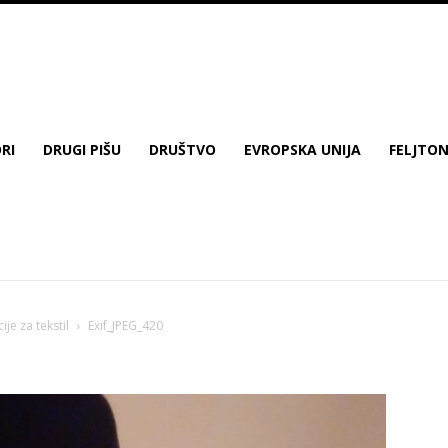
RI
DRUGI PIŠU
DRUŠTVO
EVROPSKA UNIJA
FELJTO
je za tekstil
Exif_JPEG_420