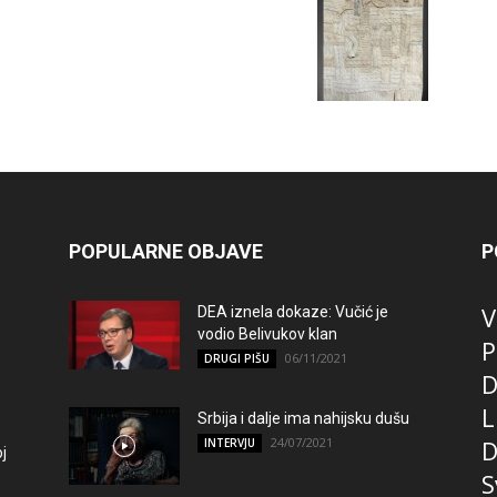
POPULARNE OBJAVE
P
V
DEA iznela dokaze: Vučić je
vodio Belivukov klan
P
06/11/2021
DRUGI PIŠU
D
L
Srbija i dalje ima nahijsku dušu
24/07/2021
D
INTERVJU
j
S