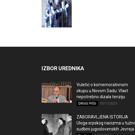
IZBOR UREDNIKA
Vuletić o komemorativnom
skupu u Novom Sadu: Vlast
nepotrebno dizala tenziju
03/11/2025
DRUGI PIŠU
ZABORAVLJENA ISTORIJA
Uloga srpskog nacizma u tužno
sudbini jugoslovenskih Jevreja