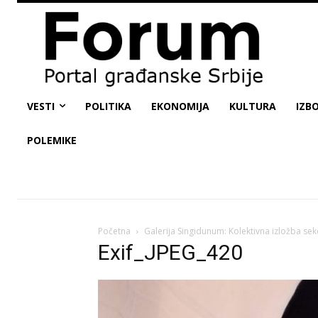
VESTI
POLITIKA
EKONOMIJA
KULTURA
IZBO
POLEMIKE
Početna
Galerija Singidunum: Kolektivna izložba sekci
Exif_JPEG_420