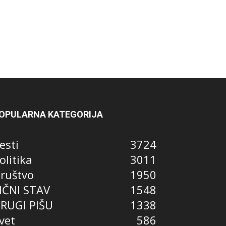
OPULARNA KATEGORIJA
esti
3724
olitika
3011
ruštvo
1950
IČNI STAV
1548
RUGI PIŠU
1338
vet
586