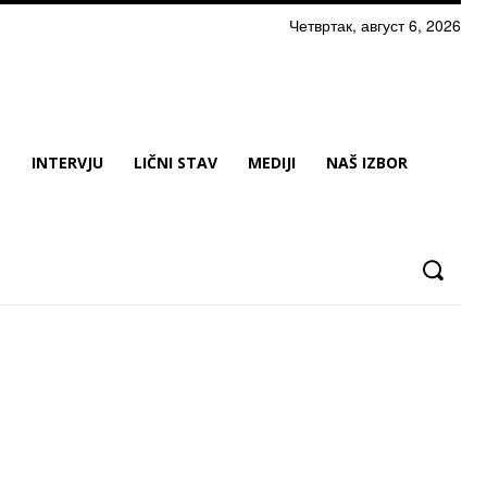
Четвртак, август 6, 2026
N
INTERVJU
LIČNI STAV
MEDIJI
NAŠ IZBOR