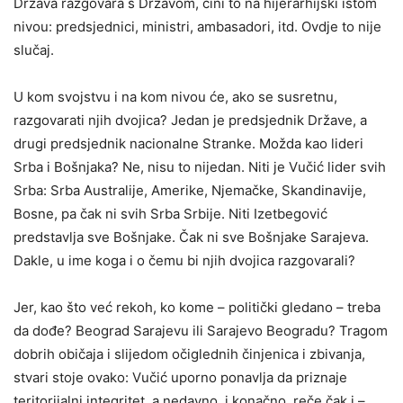
Država razgovara s Državom, čini to na hijerarhijski istom
nivou: predsjednici, ministri, ambasadori, itd. Ovdje to nije
slučaj.
U kom svojstvu i na kom nivou će, ako se susretnu,
razgovarati njih dvojica? Jedan je predsjednik Države, a
drugi predsjednik nacionalne Stranke. Možda kao lideri
Srba i Bošnjaka? Ne, nisu to nijedan. Niti je Vučić lider svih
Srba: Srba Australije, Amerike, Njemačke, Skandinavije,
Bosne, pa čak ni svih Srba Srbije. Niti Izetbegović
predstavlja sve Bošnjake. Čak ni sve Bošnjake Sarajeva.
Dakle, u ime koga i o čemu bi njih dvojica razgovarali?
Jer, kao što već rekoh, ko kome – politički gledano – treba
da dođe? Beograd Sarajevu ili Sarajevo Beogradu? Tragom
dobrih običaja i slijedom očiglednih činjenica i zbivanja,
stvari stoje ovako: Vučić uporno ponavlja da priznaje
teritorijalni integritet, a nedavno, i konačno, reče čak i –