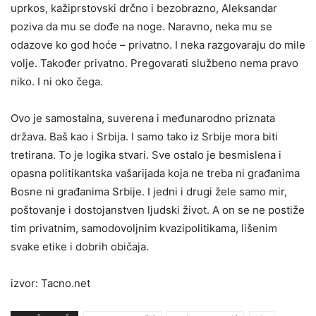
uprkos, kažiprstovski drčno i bezobrazno, Aleksandar
poziva da mu se dođe na noge. Naravno, neka mu se
odazove ko god hoće – privatno. I neka razgovaraju do mile
volje. Također privatno. Pregovarati službeno nema pravo
niko. I ni oko čega.
Ovo je samostalna, suverena i međunarodno priznata
država. Baš kao i Srbija. I samo tako iz Srbije mora biti
tretirana. To je logika stvari. Sve ostalo je besmislena i
opasna politikantska vašarijada koja ne treba ni građanima
Bosne ni građanima Srbije. I jedni i drugi žele samo mir,
poštovanje i dostojanstven ljudski život. A on se ne postiže
tim privatnim, samodovoljnim kvazipolitikama, lišenim
svake etike i dobrih običaja.
izvor: Tacno.net