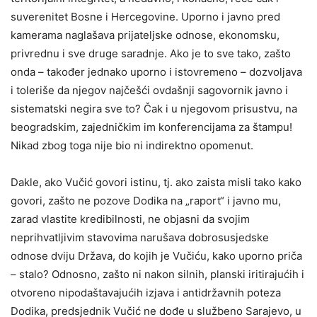
suverenitet Bosne i Hercegovine. Uporno i javno pred
kamerama naglašava prijateljske odnose, ekonomsku,
privrednu i sve druge saradnje. Ako je to sve tako, zašto
onda – također jednako uporno i istovremeno – dozvoljava
i toleriše da njegov najčešći ovdašnji sagovornik javno i
sistematski negira sve to? Čak i u njegovom prisustvu, na
beogradskim, zajedničkim im konferencijama za štampu!
Nikad zbog toga nije bio ni indirektno opomenut.
Dakle, ako Vučić govori istinu, tj. ako zaista misli tako kako
govori, zašto ne pozove Dodika na „raport“ i javno mu,
zarad vlastite kredibilnosti, ne objasni da svojim
neprihvatljivim stavovima narušava dobrosusjedske
odnose dviju Država, do kojih je Vučiću, kako uporno priča
– stalo? Odnosno, zašto ni nakon silnih, planski iritirajućih i
otvoreno nipodaštavajućih izjava i antidržavnih poteza
Dodika, predsjednik Vučić ne dođe u službeno Sarajevo, u