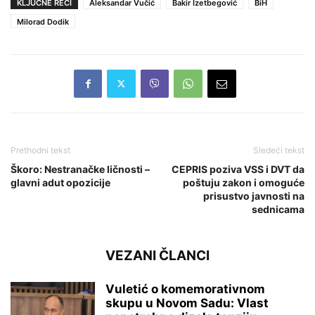
KLJUČNE REČI
Aleksandar Vučić
Bakir Izetbegović
BiH
Milorad Dodik
Prethodni tekst
Sledeći tekst
Škoro: Nestranačke ličnosti –
CEPRIS poziva VSS i DVT da
glavni adut opozicije
poštuju zakon i omoguće
prisustvo javnosti na
sednicama
VEZANI ČLANCI
Vuletić o komemorativnom
skupu u Novom Sadu: Vlast