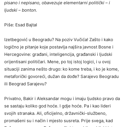
pisano i nepisano, obavezuje elementarni politički – i
ljudski – bonton.
Piše: Esad Bajtal
Izetbegović u Beogradu? Na poziv Vučića! Zašto i kako
logično je pitanje koje postavlja najšira javnost Bosne i
Hercegovine: građani, inteligencija, građanski i ljudski
orijentisani političari. Mene, po toj istoj logici, i u ovoj
situaciji zanima nešto drugo: ko kome treba, i ko je kome,
metaforički govoreći, dužan da dođe? Sarajevo Beogradu
ili Beograd Sarajevu?
Privatno, Bakir i Aleksandar mogu i imaju ljudsko pravo da
se sastaju koliko god hoće. I gdje hoće. Pa i kao lideri
svojih stranaka. Ali, oficijelno, državnički-službeno,
promašeni su i način i mjesto susreta. Prije svega, kad