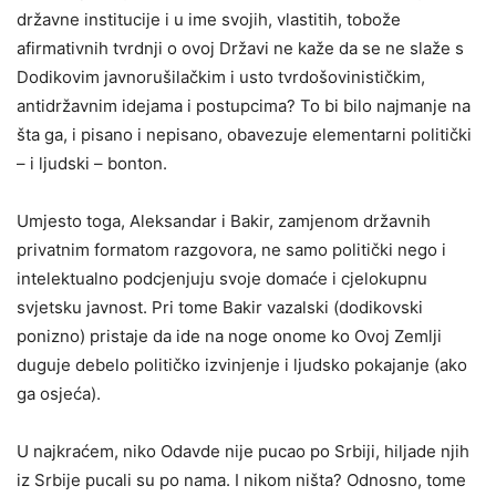
državne institucije i u ime svojih, vlastitih, tobože
afirmativnih tvrdnji o ovoj Državi ne kaže da se ne slaže s
Dodikovim javnorušilačkim i usto tvrdošovinističkim,
antidržavnim idejama i postupcima? To bi bilo najmanje na
šta ga, i pisano i nepisano, obavezuje elementarni politički
– i ljudski – bonton.
Umjesto toga, Aleksandar i Bakir, zamjenom državnih
privatnim formatom razgovora, ne samo politički nego i
intelektualno podcjenjuju svoje domaće i cjelokupnu
svjetsku javnost. Pri tome Bakir vazalski (dodikovski
ponizno) pristaje da ide na noge onome ko Ovoj Zemlji
duguje debelo političko izvinjenje i ljudsko pokajanje (ako
ga osjeća).
U najkraćem, niko Odavde nije pucao po Srbiji, hiljade njih
iz Srbije pucali su po nama. I nikom ništa? Odnosno, tome