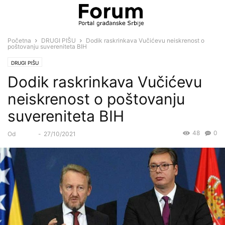
Početna
DRUGI PIŠU
Dodik raskrinkava Vučićevu neiskrenost o
poštovanju suvereniteta BIH
DRUGI PIŠU
Dodik raskrinkava Vučićevu
neiskrenost o poštovanju
suvereniteta BIH
48
0
Od
Forum
-
27/10/2021