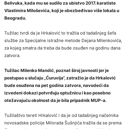
Belivuka, kada mu se sudilo za ubistvo 2017. karatiste
Vlastimira Miloševića, koji je obezbeđivao više lokala u
Beogradu.
Tužilac tvrdi da je Hrkalović to tražila od tadašnjeg šefa
službe za Specijalne istražne metode Dejana Milenkovića,
za kojeg smatra da treba da bude osuđen na godinu dana
zatvora.
Tužilac Milenko Mandić, poznat široj javnosti jer je
postupao u slučaju „Ćuruvija“, zatražio je da Hrkalović
bude osuđena na pet godina zatvora, navodeći da
izvedeni dokazi potvrđuju optužnicu i kao posebno
otežavajuću okolnost da je bila pripadnik MUP-a.
Tužilaštvo tereti Hrkalović i da je od tadašnjeg načelnika
novosadske policije Milorada Šušnjića tražila da se prema