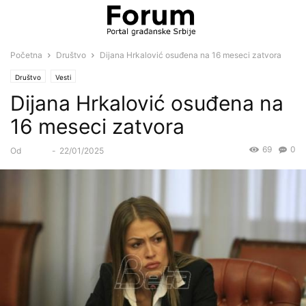
Početna
Društvo
Dijana Hrkalović osuđena na 16 meseci zatvora
Društvo
Vesti
Dijana Hrkalović osuđena na
16 meseci zatvora
69
0
Od
Forum
-
22/01/2025