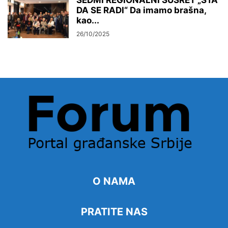
DA SE RADI“ Da imamo brašna,
kao...
26/10/2025
O NAMA
PRATITE NAS