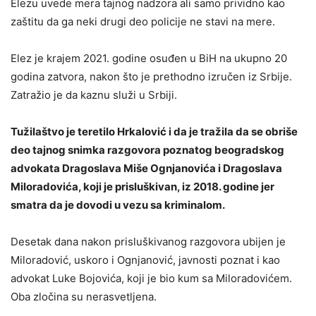
Elezu uvede mera tajnog nadzora ali samo prividno kao
zaštitu da ga neki drugi deo policije ne stavi na mere.
Elez je krajem 2021. godine osuđen u BiH na ukupno 20
godina zatvora, nakon što je prethodno izručen iz Srbije.
Zatražio je da kaznu služi u Srbiji.
Tužilaštvo je teretilo Hrkalović i da je tražila da se obriše
deo tajnog snimka razgovora poznatog beogradskog
advokata Dragoslava Miše Ognjanovića i Dragoslava
Miloradovića, koji je prisluškivan, iz 2018. godine jer
smatra da je dovodi u vezu sa kriminalom.
Desetak dana nakon prisluškivanog razgovora ubijen je
Miloradović, uskoro i Ognjanović, javnosti poznat i kao
advokat Luke Bojovića, koji je bio kum sa Miloradovićem.
Oba zločina su nerasvetljena.