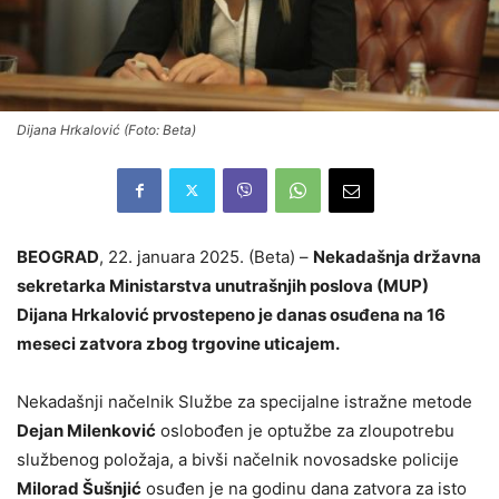
Dijana Hrkalović (Foto: Beta)
BEOGRAD
, 22. januara 2025. (Beta) –
Nekadašnja državna
sekretarka Ministarstva unutrašnjih poslova (MUP)
Dijana Hrkalović prvostepeno je danas osuđena na 16
meseci zatvora zbog trgovine uticajem.
Nekadašnji načelnik Službe za specijalne istražne metode
Dejan Milenković
oslobođen je optužbe za zloupotrebu
službenog položaja, a bivši načelnik novosadske policije
Milorad Šušnjić
osuđen je na godinu dana zatvora za isto