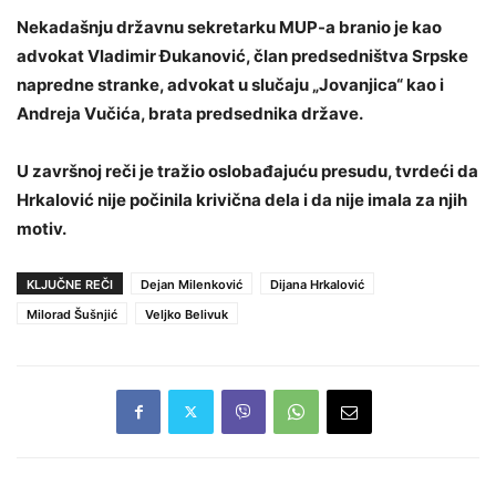
Nekadašnju državnu sekretarku MUP-a branio je kao
advokat Vladimir Đukanović, član predsedništva Srpske
napredne stranke, advokat u slučaju „Jovanjica“ kao i
Andreja Vučića, brata predsednika države.
U završnoj reči je tražio oslobađajuću presudu, tvrdeći da
Hrkalović nije počinila krivična dela i da nije imala za njih
motiv.
KLJUČNE REČI
Dejan Milenković
Dijana Hrkalović
Milorad Šušnjić
Veljko Belivuk