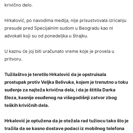
krivično delo.
Hrkalović, po navodima medija, nije prisustvovala izricanju
presude pred Specijalnim sudom u Beogradu kao ni
advokati koji su od ponedeljka u štrajku.
U kaznu će joj biti uračunato vreme koje je provela u
pritvoru.
Tužilaštvo je teretilo Hrkalović da je opstruisala
prostupak protiv Veljka Belivuka, kojem je trenutno u toku
suđenje za najteža krivična dela, i da je štitila Darka
Eleza, kasnije osuđenog na višegodišnji zatvor zbog
teških krivičnih dela.
Hrkalović je optužena da je otežala rad tužiocu tako što je
tražila da se kasno dostave podaci iz mobilnog telefona