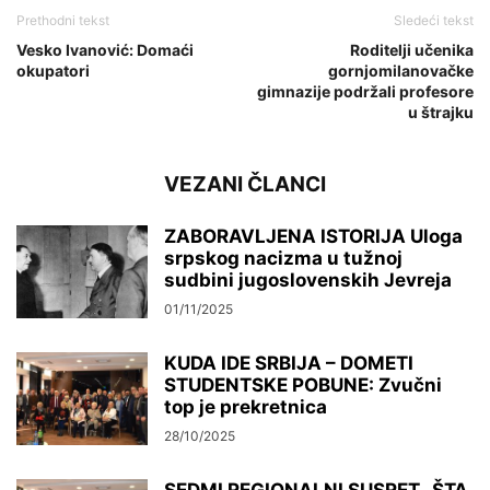
Prethodni tekst
Sledeći tekst
Vesko Ivanović: Domaći
Roditelji učenika
okupatori
gornjomilanovačke
gimnazije podržali profesore
u štrajku
VEZANI ČLANCI
ZABORAVLJENA ISTORIJA Uloga
srpskog nacizma u tužnoj
sudbini jugoslovenskih Jevreja
01/11/2025
KUDA IDE SRBIJA – DOMETI
STUDENTSKE POBUNE: Zvučni
top je prekretnica
28/10/2025
SEDMI REGIONALNI SUSRET „ŠTA