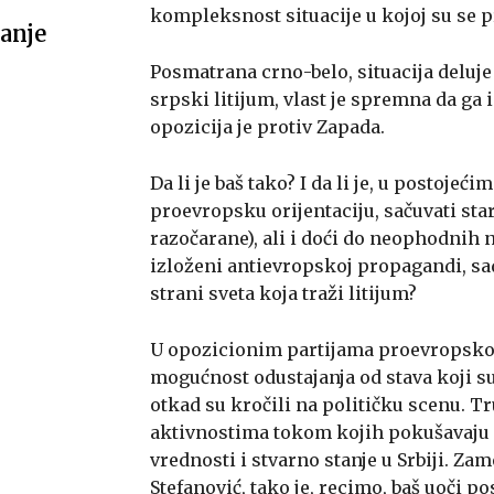
kompleksnost situacije u kojoj su se pro
anje
Posmatrana crno-belo, situacija deluje
srpski litijum, vlast je spremna da ga
opozicija je protiv Zapada.
Da li je baš tako? I da li je, u postoj
proevropsku orijentaciju, sačuvati st
razočarane), ali i doći do neophodnih
izloženi antievropskoj propagandi, sa
strani sveta koja traži litijum?
U opozicionim partijama proevropskog
mogućnost odustajanja od stava koji su
otkad su kročili na političku scenu. T
aktivnostima tokom kojih pokušavaju
vrednosti i stvarno stanje u Srbiji. Z
Stefanović, tako je, recimo, baš uoči