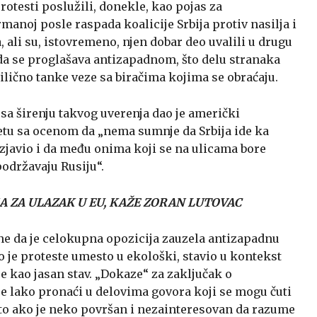
rotesti poslužili, donekle, kao pojas za
manoj posle raspada koalicije Srbija protiv nasilja i
 ali su, istovremeno, njen dobar deo uvalili u drugu
ada se proglašava antizapadnom, što delu stranaka
ilično tanke veze sa biračima kojima se obraćaju.
sa širenju takvog uverenja dao je američki
ketu sa ocenom da „nema sumnje da Srbija ide ka
izjavio i da među onima koji se na ulicama bore
održavaju Rusiju“.
KA ZA ULAZAK U EU, KAŽE ZORAN LUTOVAC
e da je celokupna opozicija zauzela antizapadnu
to je proteste umesto u ekološki, stavio u kontekst
 kao jasan stav. „Dokaze“ za zaključak o
je lako pronaći u delovima govora koji se mogu čuti
to ako je neko površan i nezainteresovan da razume