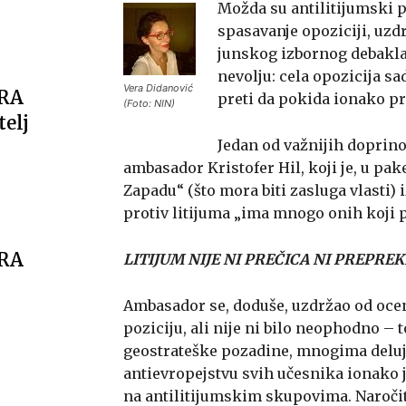
Možda su antilitijumski p
spasavanje opoziciji, uzdr
junskog izbornog debakla,
nevolju: cela opozicija s
Vera Didanović
ARA
preti da pokida ionako pr
(Foto: NIN)
telj
Jedan od važnijih doprino
ambasador Kristofer Hil, koji je, u pa
Zapadu“ (što mora biti zasluga vlasti) 
protiv litijuma „ima mnogo onih koji p
ARA
LITIJUM NIJE NI PREČICA NI PREPRE
Ambasador se, doduše, uzdržao od ocen
poziciju, ali nije ni bilo neophodno – 
geostrateške pozadine, mnogima deluje
antievropejstvu svih učesnika ionako 
na antilitijumskim skupovima. Naroči