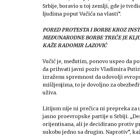
Srbije, boravio u toj zemlji, gde je tvr
ljudima poput Vučića na vlasti“.
PORED PROTESTA I BORBE KROZ INST
MEĐUNARODNE BORBE TREĆE JE KLJU
KAŽE RADOMIR LAZOVIĆ
Vučić je, međutim, ponovo uspeo da pok
da prihvati javni poziv Vladimira Puti
izraženu spremnost da udovolji evro
mišljenjima, to je dovoljno za obezbe
uživa.
Litijum nije ni prečica ni prepreka za 
jasno proevropske partije u Srbiji. 
orijentisana, ali je decidirano protiv p
sukobu jedno sa drugim. Naprotiv“, kaž