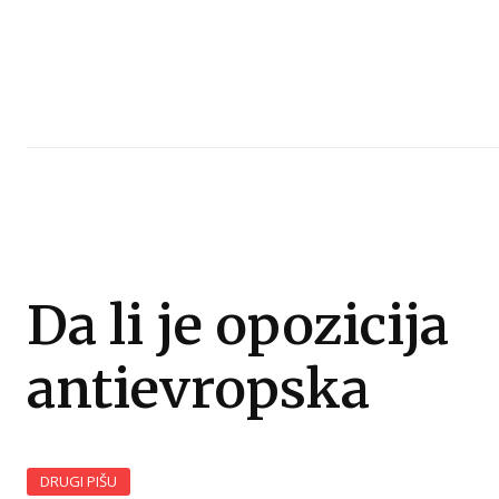
Da li je opozicija
antievropska
DRUGI PIŠU