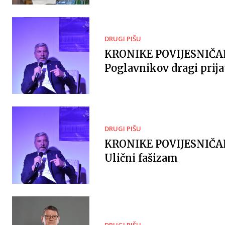
DRUGI PIŠU
KRONIKE POVIJESNIČ
Poglavnikov dragi prija
DRUGI PIŠU
KRONIKE POVIJESNIČ
Ulični fašizam