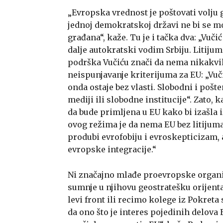
„Evropska vrednost je poštovati volju g
jednoj demokratskoj državi ne bi se mo
građana“, kaže. Tu je i tačka dva: „Vuči
dalje autokratski vodim Srbiju. Litijum
podrška Vučiću znači da nema nikakvi
neispunjavanje kriterijuma za EU: „Vuči
onda ostaje bez vlasti. Slobodni i pošte
mediji ili slobodne institucije“. Zato, 
da bude primljena u EU kako bi izašla i
ovog režima je da nema EU bez litijuma
produbi evrofobiju i evroskepticizam, 
evropske integracije.“
Ni značajno mlađe proevropske organi
sumnje u njihovu geostratešku orijent
levi front ili recimo kolege iz Pokret
da ono što je interes pojedinih delova 