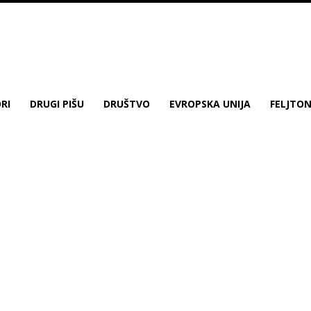
RI
DRUGI PIŠU
DRUŠTVO
EVROPSKA UNIJA
FELJTO