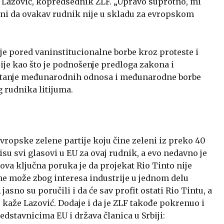
 Lazović, kopredsednik ZLF. „Upravo suprotno, mi
asni da ovakav rudnik nije u skladu za evropskom
je pored vaninstitucionalne borbe kroz proteste i
cije kao što je podnošenje predloga zakona i
 pitanje međunarodnih odnosa i međunarodne borbe
g rudnika litijuma.
ropske zelene partije koju čine zeleni iz preko 40
su svi glasovi u EU za ovaj rudnik, a evo nedavno je
hova ključna poruka je da projekat Rio Tinto nije
e ne može zbog interesa industrije u jednom delu
jasno su poručili i da će sav profit ostati Rio Tintu, a
“, kaže Lazović. Dodaje i da je ZLF takođe pokrenuo i
dstavnicima EU i država članica u Srbiji: