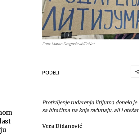
Foto: Marko Dragoslavić/FoNet
PODELI
Protivljenje rudarenju litijuma donelo 
sa biračima na koje računaju, ali i ot
vnom
last
Vera Didanović
ju