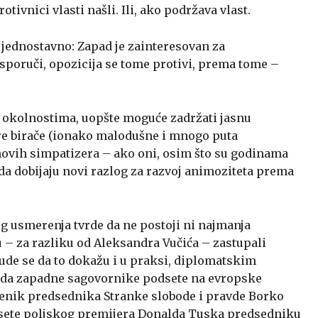
tivnici vlasti našli. Ili, ako podržava vlast.
 jednostavno: Zapad je zainteresovan za
 isporuči, opozicija se tome protivi, prema tome –
ećim okolnostima, uopšte moguće zadržati jasnu
are birače (ionako malodušne i mnogo puta
 novih simpatizera – ako oni, osim što su godinama
da dobijaju novi razlog za razvoj animoziteta prema
 usmerenja tvrde da ne postoji ni najmanja
 – za razliku od Aleksandra Vučića – zastupali
rude se da to dokažu i u praksi, diplomatskim
 da zapadne sagovornike podsete na evropske
amenik predsednika Stranke slobode i pravde Borko
 posete poljskog premijera Donalda Tuska predsedniku