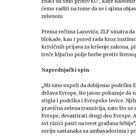
znači da smo protiv EU“, kaže Radomir
ćemo raditi na tome da se i njima obj
zelenom
Prema rečima Lazovića, ZLF smatra da 
blokade, kao i pored rada kroz institu
krivičnih prijava za kršenje zakona,
treće ključno polje borbe protiv štetno
Naprednjački spin
„Mi smo uspeli da dobijemo podršku Ev
država Evrope, što jasno pokazuje da ni
stigla i podrška i Evropske levice. Nji
pravična zelena tranzicija, zato što s
Evrope, devastirati drugi deo Evrope. A 
svi rizici pasti na teret građana Srbije
seriju sastanaka sa ambasadorima i pre