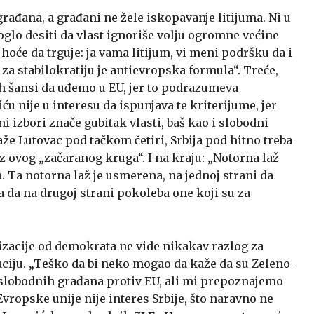
rađana, a građani ne žele iskopavanje litijuma. Ni u
glo desiti da vlast ignoriše volju ogromne većine
ć hoće da trguje: ja vama litijum, vi meni podršku da i
 za stabilokratiju je antievropska formula“. Treće,
h šansi da uđemo u EU, jer to podrazumeva
ću nije u interesu da ispunjava te kriterijume, jer
ni izbori znače gubitak vlasti, baš kao i slobodni
kaže Lutovac pod tačkom četiri, Srbija pod hitno treba
z ovog „začaranog kruga“. I na kraju: „Notorna laž
. Ta notorna laž je usmerena, na jednoj strani da
a da na drugoj strani pokoleba one koji su za
zacije od demokrata ne vide nikakav razlog za
aciju. „Teško da bi neko mogao da kaže da su Zeleno-
a slobodnih građana protiv EU, ali mi prepoznajemo
Evropske unije nije interes Srbije, što naravno ne