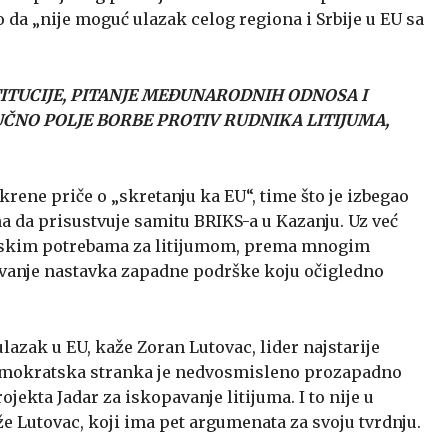
dio da „nije moguć ulazak celog regiona i Srbije u EU sa
ITUCIJE, PITANJE MEĐUNARODNIH ODNOSA I
ČNO POLJE BORBE PROTIV RUDNIKA LITIJUMA,
rene priče o „skretanju ka EU“, time što je izbegao
na da prisustvuje samitu BRIKS-a u Kazanju. Uz već
pskim potrebama za litijumom, prema mnogim
đivanje nastavka zapadne podrške koju očigledno
ulazak u EU, kaže Zoran Lutovac, lider najstarije
„Demokratska stranka je nedvosmisleno prozapadno
rojekta Jadar za iskopavanje litijuma. I to nije u
e Lutovac, koji ima pet argumenata za svoju tvrdnju.