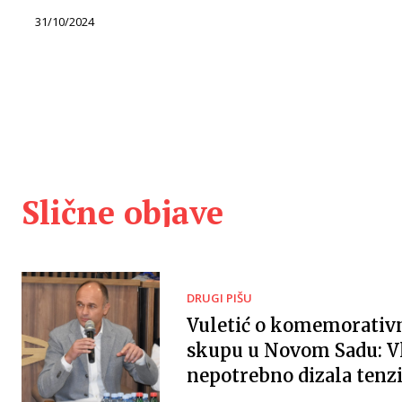
31/10/2024
Slične objave
DRUGI PIŠU
Vuletić o komemorati
skupu u Novom Sadu: V
nepotrebno dizala tenzi