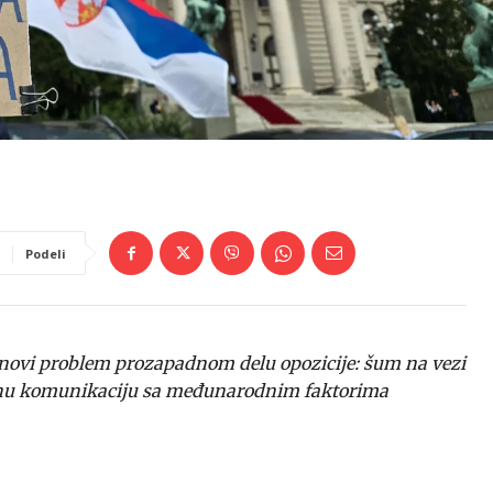
Podeli
je novi problem prozapadnom delu opozicije: šum na vezi
ežanu komunikaciju sa međunarodnim faktorima