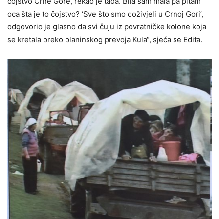
čojstvo Crne Gore, rekao je tada. Bila sam mala pa pitam
oca šta je to čojstvo? ‘Sve što smo doživjeli u Crnoj Gori’,
odgovorio je glasno da svi čuju iz povratničke kolone koja
se kretala preko planinskog prevoja Kula“, sjeća se Edita.