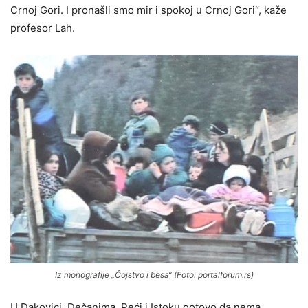
Crnoj Gori. I pronašli smo mir i spokoj u Crnoj Gori“, kaže
profesor Lah.
Iz monografije „Čojstvo i besa“ (Foto: portalforum.rs)
U Đakovici, Dečanima, Peći i Istoku gotovo da nema