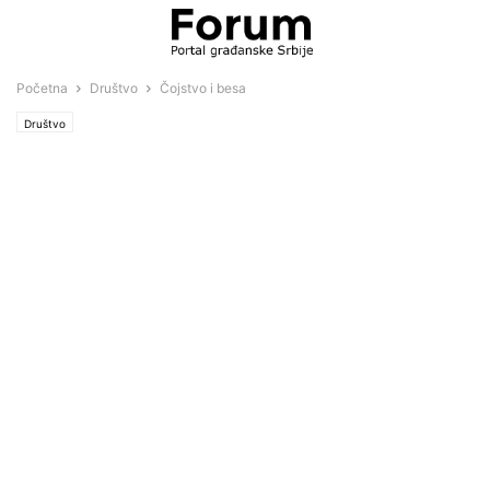
Početna
Društvo
Čojstvo i besa
Društvo