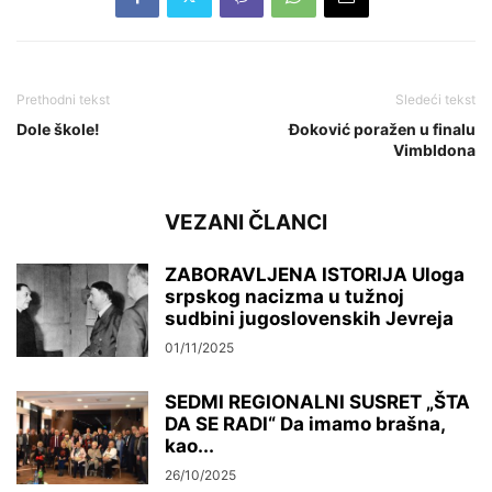
Prethodni tekst
Sledeći tekst
Dole škole!
Đoković poražen u finalu
Vimbldona
VEZANI ČLANCI
ZABORAVLJENA ISTORIJA Uloga
srpskog nacizma u tužnoj
sudbini jugoslovenskih Jevreja
01/11/2025
SEDMI REGIONALNI SUSRET „ŠTA
DA SE RADI“ Da imamo brašna,
kao...
26/10/2025