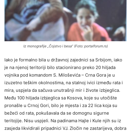
Iz monografije „Čojstvo i besa“ (Foto: portalforum.rs)
Iako je formalno bila u državnoj zajednici sa Srbijom, iako
je na njenoj teritoriji bilo stacionirano preko 20 hiljada
vojnika pod komandom S. Miloševića – Crna Gora je u
izuzetno teškim okolnostima, na stalnoj ivici između rata i
mira, uspjela da sačuva unutrašnji mir i živote izbjeglica.
Među 100 hiljada izbjeglica sa Kosova, koje su utočište
pronašle u Crnoj Gori, bilo je mjesta i za 22 lica koja su
bežeći od rata, pokušavala da se domognu sigurne
teritojije. Nisu uspjeli. Na padinama Hajle i Kule njih su iz
zasjeda likvidirali pripadnici VJ. Zločin ne zastarijeva, dobra