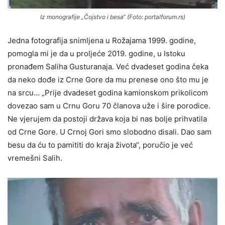
Iz monografije „Čojstvo i besa“ (Foto: portalforum.rs)
Jedna fotografija snimljena u Rožajama 1999. godine,
pomogla mi je da u proljeće 2019. godine, u Istoku
pronađem Saliha Gusturanaja. Već dvadeset godina čeka
da neko dođe iz Crne Gore da mu prenese ono što mu je
na srcu… „Prije dvadeset godina kamionskom prikolicom
dovezao sam u Crnu Goru 70 članova uže i šire porodice.
Ne vjerujem da postoji država koja bi nas bolje prihvatila
od Crne Gore. U Crnoj Gori smo slobodno disali. Dao sam
besu da ću to pamititi do kraja života“, poručio je već
vremešni Salih.