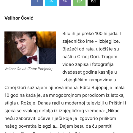
Velibor Čović
Bilo ih je preko 100 hiljada. I
zajedničko ime – izbjeglice.
Bježeći od rata, utočište su
našli u Crnoj Gori. Tragom
video zapisa i fotografija
Velibor Čović (Foto: Pobjeda)
dvadeset godina kasnije u
izbjegličkim kampovima u
Crnoj Gori saznajem njihova imena: Edita Bujopaj je imala
10 godina kada je, sa mnogobrojnom porodicom iz Istoka,
stigla u Rožeje. Danas radi u modernoj televiziji u Prištini i
sjeća se svakog detalja iz izbjegličkog vremena: „Nikad
neću zaboraviti očeve riječi koje je izgovorio prilikom
našeg povratka iz egzila… Dajem besu da ću pamtiti