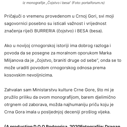
Iz monografije „Čojstvo i besa“ (Foto: portalforum.rs)
Pričajuči o vremenu provedenom u Crnoj Gori, svi moji
sagovornici posebno su isticali važnost i vrijednost
značenja riječi BURRERIA (čojstvo) i BESA (besa).
Ako u novijoj crnogorskoj istoriji ima dobrog razloga i
povoda da se posegne za moralnom oporukom Marka
Miljanova da je „čojstvo, braniti druge od sebe“, onda se to
može uraditi povodom crnogorskog odnosa prema
kosovskim nevoljnicima.
Zahvalan sam Ministarstvu kulture Crne Gore, što mi je
pružilo priliku da ovom monografijom, barem djelimično
otrgnem od zaborava, možda najhumaniju priču koju je
Crna Gora imala u posljednjoj deceniji prošlog vijeka.
(A production D.O.O Podgorica, 2020Fotografije: Dragan