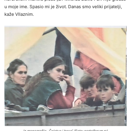
u moje ime. Spasio mi je život. Danas smo veliki prijatelji,
kaže Vllaznim.
Iz monografije „Čojstvo i besa“ (Foto: portalforum.rs)