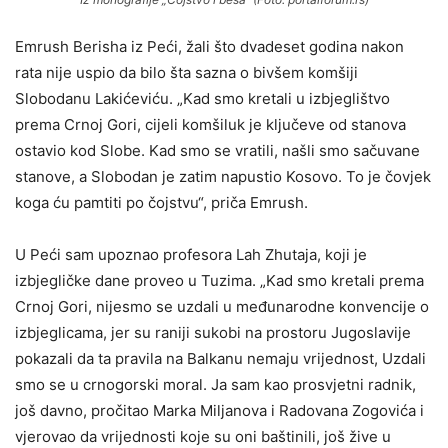
Emrush Berisha iz Peći, žali što dvadeset godina nakon
rata nije uspio da bilo šta sazna o bivšem komšiji
Slobodanu Lakićeviću. „Kad smo kretali u izbjeglištvo
prema Crnoj Gori, cijeli komšiluk je ključeve od stanova
ostavio kod Slobe. Kad smo se vratili, našli smo sačuvane
stanove, a Slobodan je zatim napustio Kosovo. To je čovjek
koga ću pamtiti po čojstvu“, priča Emrush.
U Peći sam upoznao profesora Lah Zhutaja, koji je
izbjegličke dane proveo u Tuzima. „Kad smo kretali prema
Crnoj Gori, nijesmo se uzdali u međunarodne konvencije o
izbjeglicama, jer su raniji sukobi na prostoru Jugoslavije
pokazali da ta pravila na Balkanu nemaju vrijednost, Uzdali
smo se u crnogorski moral. Ja sam kao prosvjetni radnik,
još davno, pročitao Marka Miljanova i Radovana Zogovića i
vjerovao da vrijednosti koje su oni baštinili, još žive u