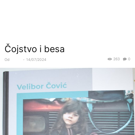
Čojstvo i besa
263
0
Od
Forum
-
14/07/2024