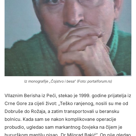
Iz monografije „Čojstvo i besa“ (Foto: portalforum.rs)
Vllaznim Berisha iz Peći, stekao je 1999. godine prijatelja iz
Crne Gore za cijeli život: „Teško ranjenog, nosili su me od
Dobruše do Rožaja, a zatim transportovali u beransku
bolnicu. Kada sam se nakon komplikovane operacije
probudio, ugledao sam markantnog čovjeka na čijem je
hururškom mantilu pisao „Dr Milorad Bakić“. On nije gledao