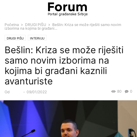
Početna
DRUGI PIŠU
Bešlin: Kriza se može riješiti samo novim
izborima na kojima bi građani...
DRUGI PIŠU
INTERVJU
Bešlin: Kriza se može riješiti
samo novim izborima na
kojima bi građani kaznili
avanturiste
80
0
Od
Forum
-
09/01/2022