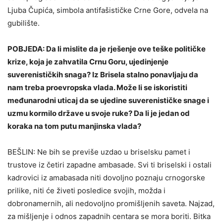
Ljuba Čupića, simbola antifašističke Crne Gore, odvela na
gubilište.
POBJEDA: Da li mislite da je rješenje ove teške političke
krize, koja je zahvatila Crnu Goru, ujedinjenje
suverenističkih snaga? Iz Brisela stalno ponavljaju da
nam treba proevropska vlada. Može li se iskoristiti
međunarodni uticaj da se ujedine suverenističke snage i
uzmu kormilo države u svoje ruke? Da li je jedan od
koraka na tom putu manjinska vlada?
BEŠLIN: Ne bih se previše uzdao u briselsku pamet i
trustove iz četiri zapadne ambasade. Svi ti briselski i ostali
kadrovici iz amabasada niti dovoljno poznaju crnogorske
prilike, niti će živeti posledice svojih, možda i
dobronamernih, ali nedovoljno promišljenih saveta. Najzad,
za mišljenje i odnos zapadnih centara se mora boriti. Bitka