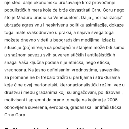
nje sledi dalje ekonomsko urušavanje kroz provođenje
populističkih mera koje će brže devastirati Crnu Goru nego
što je Maduro uradio sa Venecuelom. Dalja ,,normalizacija“
ubrzaće agresivnu i neskrivenu politiku asimilacije, dokaze
toga imate svakodnevno u praksi, a najave svega toga
možete dnevno videti u beogradskim medijima. Izlaz iz
situacije (po)mirenja sa postojećim stanjem može biti samo
u snažnom savezu svih suverenističkih i antifašističkih
snaga. Vaša ključna podela nije etnička, nego etička,
vrednosna. Na jasno definisanim vrednostima, saveznika
za promene ne bi trebalo tražiti u partijama i strukturama
koje čine ovaj marionetski, kleronacionalistički režim, već u
društvu i među građanima koji su angažovani, politizovani,
motivisani i spremni da brane temelje na kojima je 2006.
obnovljena suverena, evropska, građanska i antifašistička
Crna Gora.