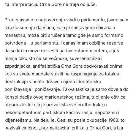
za interpretaciju Crne Gore ne traje od juče.
Pred glasanje o nepoverenju vladi u parlamentu, javno sam
izrazio sumnju da Vlada, koja je sastavljena i birana u
manastiru, može biti srušena tamo gde je samo formalno
potvrđena – u parlamentu. I danas imam ozbiljne rezerve
da se kriza može razrešiti parlamentarnim putem, a još
manje tako što će se većinska, suverenistička i
zapadnjačka, antifašistička Crna Gora dodvoravati onima
koji su svoje mandate stavili na raspolaganje za totalnu
destrukciju vlastite države i njeno identitetsko
poništavanje i ponižavanje. Takva taktika je samo dovela do
konsolidacije ovog marionetskog režima, tupljenje oštrice
otpora vlasti koja je prevazišla sve prethodnike u
nekompetentnom partijskom kadroviranju, nepotizmu i
klijentelizmu. Na delu je, Česi su posle okupacije 1968. to
nazivali cinično, ,,normalizacija“ prilika u Crnoj Gori, a iza