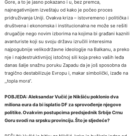
Gore, a to je jasno pokazano i u, bez premca,
najnegativnijem izveštaju od kako je počeo proces
pridruživanja Uniji. Ovakva kriza – istovremeno i politička i
društvena i ekonomska i institucionalna ne može se rešiti
drugačije nego novim izborima na kojima bi građani kaznili
avanturiste koji su svoju državu izručili interesima
najpogubnije velikodržavne ideologije na Balkanu, a preko
nje i najdestruktivnijoj istočnoj sili koja preko vaših leđa
danas šalje snažnu poruku Zapadu da je još sposobna da
tragično destabilizuje Evropu i, makar simbolički, izađe na
,,topla mora“.
POBJEDA: Aleksandar Vučić je Nikšiću poklonio dva
miliona eura da bi isplatio DF za sprovođenje njegove
politike. Ovakvim postupcima predsjednik Srbije Crnu
Goru svodi na srpsku provinciju. Što je sljedeće?