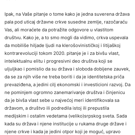
Ipak, na Vaše pitanje o tome kako je jedna suverena država
pala pod uticaj državne crkve susedne zemlje, razočaraću
Vas, ali moraćete da potražite odgovore u vlastitom
društvu. Kako je, a to smo mogli da vidimo, crkva uspevala
da mobiliše hiljade ljudi na klerošovinističkoj i litijaškoj
kontrarevoluciji tokom 2020. pitanje je i za bivšu vlast,
intelektualnu elitu i progresivni deo društva koji se
uljuljkao i pomislio da su država i sloboda dobijene zauvek,
da se za njih više ne treba boriti i da je identitetska priča
prevaziđena, a jedini cilj ekonomski i investicioni razvoj. Da
ne pominjem ogromno zanemarivanje društva i činjenicu
da je bivša vlast sebe u najvećoj meri identifikovala sa
državom, a društvo ili podredila istoj ili prepustila
medijskim i ostalim vedetama (veliko)srpskog sveta. Sada
kada su država i njene institucije u rukama druge države i
njene crkve i kada je jedini otpor koji je moguć, upravo