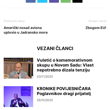
Prethodni tekst
Sledeći tekst
Američki nosač aviona
Zbogom EU!
uplovio u Jadransko more
VEZANI ČLANCI
Vuletić o komemorativnom
skupu u Novom Sadu: Vlast
nepotrebno dizala tenziju
03/11/2025
KRONIKE POVIJESNIČARA
Poglavnikov dragi prijatelj
25/10/2025