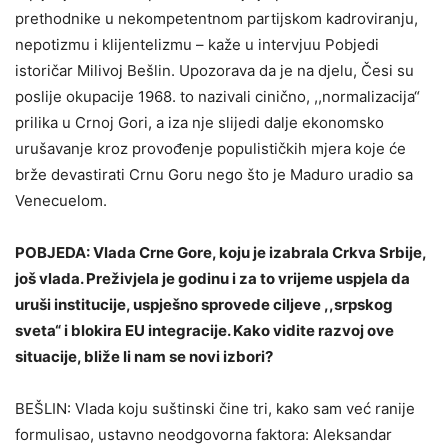
prethodnike u nekompetentnom partijskom kadroviranju,
nepotizmu i klijentelizmu – kaže u intervjuu Pobjedi
istoričar Milivoj Bešlin. Upozorava da je na djelu, Česi su
poslije okupacije 1968. to nazivali cinično, ,,normalizacija“
prilika u Crnoj Gori, a iza nje slijedi dalje ekonomsko
urušavanje kroz provođenje populističkih mjera koje će
brže devastirati Crnu Goru nego što je Maduro uradio sa
Venecuelom.
POBJEDA: Vlada Crne Gore, koju je izabrala Crkva Srbije,
još vlada. Preživjela je godinu i za to vrijeme uspjela da
uruši institucije, uspješno sprovede ciljeve ,,srpskog
sveta“ i blokira EU integracije. Kako vidite razvoj ove
situacije, bliže li nam se novi izbori?
BEŠLIN: Vlada koju suštinski čine tri, kako sam već ranije
formulisao, ustavno neodgovorna faktora: Aleksandar