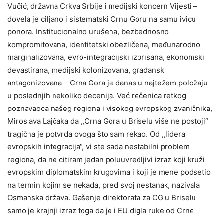
Vučić, državna Crkva Srbije i medijski koncern Vijesti –
dovela je ciljano i sistematski Crnu Goru na samu ivicu
ponora. Institucionalno urušena, bezbednosno
kompromitovana, identitetski obezličena, međunarodno
marginalizovana, evro-integracijski izbrisana, ekonomski
devastirana, medijski kolonizovana, građanski
antagonizovana – Crna Gora je danas u najtežem položaju
u poslednjih nekoliko decenija. Već rečenica retkog
poznavaoca našeg regiona i visokog evropskog zvaničnika,
Miroslava Lajčaka da ,,Crna Gora u Briselu više ne postoji“
tragična je potvrda ovoga što sam rekao. Od ,,lidera
evropskih integracija“, vi ste sada nestabilni problem
regiona, da ne citiram jedan poluuvredljivi izraz koji kruži
evropskim diplomatskim krugovima i koji je mene podsetio
na termin kojim se nekada, pred svoj nestanak, nazivala
Osmanska država. Gašenje direktorata za CG u Briselu
samo je krajnji izraz toga da je i EU digla ruke od Crne