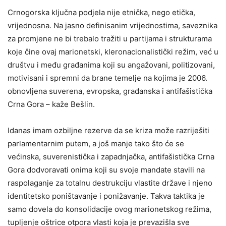
Crnogorska ključna podjela nije etnička, nego etička,
vrijednosna. Na jasno definisanim vrijednostima, saveznika
za promjene ne bi trebalo tražiti u partijama i strukturama
koje čine ovaj marionetski, kleronacionalistički režim, već u
društvu i među građanima koji su angažovani, politizovani,
motivisani i spremni da brane temelje na kojima je 2006.
obnovljena suverena, evropska, građanska i antifašistička
Crna Gora – kaže Bešlin.
Idanas imam ozbiljne rezerve da se kriza može razriješiti
parlamentarnim putem, a još manje tako što će se
većinska, suverenistička i zapadnjačka, antifašistička Crna
Gora dodvoravati onima koji su svoje mandate stavili na
raspolaganje za totalnu destrukciju vlastite države i njeno
identitetsko poništavanje i ponižavanje. Takva taktika je
samo dovela do konsolidacije ovog marionetskog režima,
tupljenje oštrice otpora vlasti koja je prevazišla sve