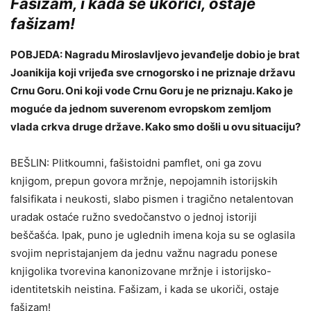
Fašizam, i kada se ukoriči, ostaje
fašizam!
POBJEDA: Nagradu Miroslavljevo jevanđelje dobio je brat
Joanikija koji vrijeđa sve crnogorsko i ne priznaje državu
Crnu Goru. Oni koji vode Crnu Goru je ne priznaju. Kako je
moguće da jednom suverenom evropskom zemljom
vlada crkva druge države. Kako smo došli u ovu situaciju?
BEŠLIN: Plitkoumni, fašistoidni pamflet, oni ga zovu
knjigom, prepun govora mržnje, nepojamnih istorijskih
falsifikata i neukosti, slabo pismen i tragično netalentovan
uradak ostaće ružno svedočanstvo o jednoj istoriji
beščašća. Ipak, puno je uglednih imena koja su se oglasila
svojim nepristajanjem da jednu važnu nagradu ponese
knjigolika tvorevina kanonizovane mržnje i istorijsko-
identitetskih neistina. Fašizam, i kada se ukoriči, ostaje
fašizam!