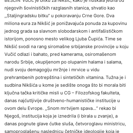
BEŠLIN: Vučić je bitku za Nikšić, kako je huškala jedna od
njegovih šovinističkih razglasnih stanica, shvatio kao
,,Staljingradsku bitku“ u pokoravanju Crne Gore. Dva
miliona eura za Nikšić je ponižavajuća ponuda za kupovinu
jednog grada sa slavnom slobodarskom i antifašističkom
istorijom, ponosno mesto velikog Ljuba Čupića. Time se
Nikšić svodi na rang siromašne srbijanske provincije u koju
Vučić odlazi i bahato, pred kamerama, osiromašenom
narodu Srbije, okupljenom po olupanim halama i salama,
nudi svoju demagogiju mržnje i mrvice u vidu
prehrambenih potrepština i sintetičkih vitamina. Tužna je i
sudbina Nikšića u kome je sedište onoga što bi morala biti
ključna tačka kritičke misli u CG – Filozofskog fakulteta,
danas najćutljivije društveno-humanističke institucije u
ovom delu Evrope. ,,Snom mrtvijem spava…“ rekao bi
Njegoš, institucija koja je iznedrila (i birala u zvanje), a
danas pognute glave ćutke sluša, četvoroglavu ministricu,
samoproglašenu naslednicu četničke ideologije koja je