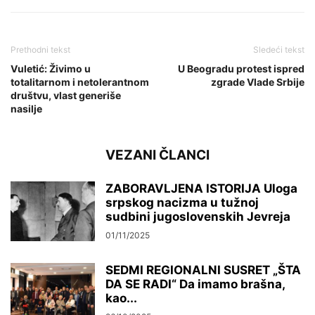
Prethodni tekst
Sledeći tekst
Vuletić: Živimo u
U Beogradu protest ispred
totalitarnom i netolerantnom
zgrade Vlade Srbije
društvu, vlast generiše
nasilje
VEZANI ČLANCI
ZABORAVLJENA ISTORIJA Uloga
srpskog nacizma u tužnoj
sudbini jugoslovenskih Jevreja
01/11/2025
SEDMI REGIONALNI SUSRET „ŠTA
DA SE RADI“ Da imamo brašna,
kao...