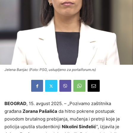
Jelena Banjac (Foto: PSG, ustupljeno za portalforum.rs)
BEOGRAD
, 15. avgust 2025. – „Pozivamo zaštitnika
građana
Zorana Pašalića
da hitno pokrene postupak
povodom brutalnog prebijanja, mučenja i pretnji koje je
policija uputila studentkinji
Nikolini Sinđelić
“, izjavila je