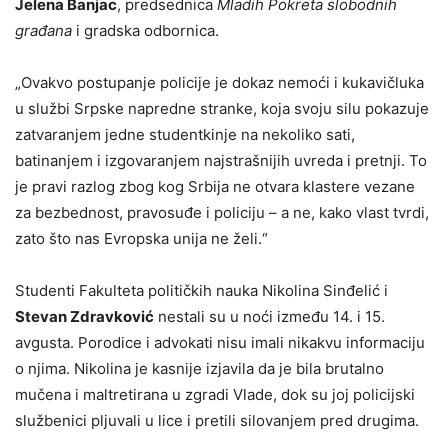
Jelena Banjac
, predsednica
Mladih Pokreta slobodnih
građana
i gradska odbornica.
„Ovakvo postupanje policije je dokaz nemoći i kukavičluka
u službi Srpske napredne stranke, koja svoju silu pokazuje
zatvaranjem jedne studentkinje na nekoliko sati,
batinanjem i izgovaranjem najstrašnijih uvreda i pretnji. To
je pravi razlog zbog kog Srbija ne otvara klastere vezane
za bezbednost, pravosuđe i policiju – a ne, kako vlast tvrdi,
zato što nas Evropska unija ne želi.“
Studenti Fakulteta političkih nauka Nikolina Sinđelić i
Stevan Zdravković
nestali su u noći između 14. i 15.
avgusta. Porodice i advokati nisu imali nikakvu informaciju
o njima. Nikolina je kasnije izjavila da je bila brutalno
mučena i maltretirana u zgradi Vlade, dok su joj policijski
službenici pljuvali u lice i pretili silovanjem pred drugima.