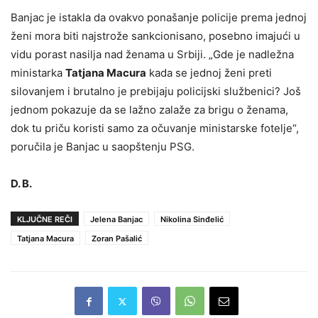
Banjac je istakla da ovakvo ponašanje policije prema jednoj
ženi mora biti najstrože sankcionisano, posebno imajući u
vidu porast nasilja nad ženama u Srbiji. „Gde je nadležna
ministarka
Tatjana Macura
kada se jednoj ženi preti
silovanjem i brutalno je prebijaju policijski službenici? Još
jednom pokazuje da se lažno zalaže za brigu o ženama,
dok tu priču koristi samo za očuvanje ministarske fotelje“,
poručila je Banjac u saopštenju PSG.
D. B.
KLJUČNE REČI
Jelena Banjac
Nikolina Sinđelić
Tatjana Macura
Zoran Pašalić