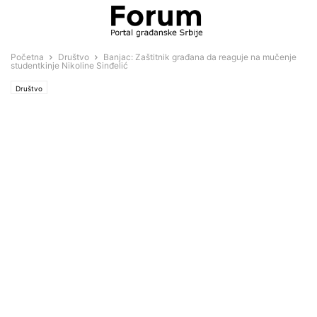
Početna
Društvo
Banjac: Zaštitnik građana da reaguje na mučenje
studentkinje Nikoline Sinđelić
Društvo