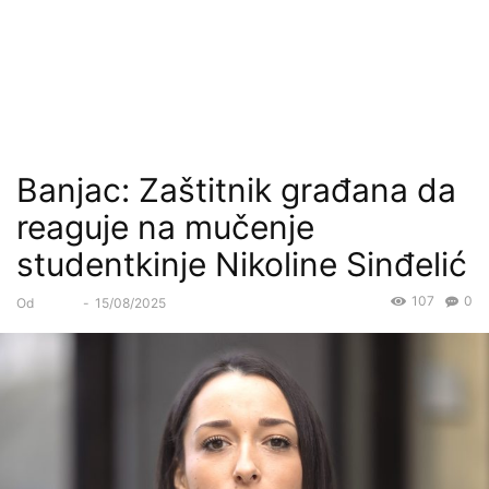
Banjac: Zaštitnik građana da
reaguje na mučenje
studentkinje Nikoline Sinđelić
107
0
Od
Forum
-
15/08/2025