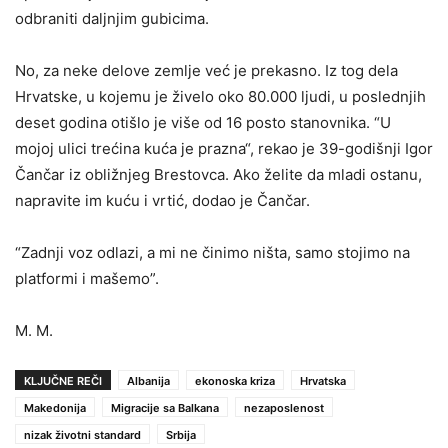
odbraniti daljnjim gubicima.
No, za neke delove zemlje već je prekasno. Iz tog dela
Hrvatske, u kojemu je živelo oko 80.000 ljudi, u poslednjih
deset godina otišlo je više od 16 posto stanovnika. “U
mojoj ulici trećina kuća je prazna“, rekao je 39-godišnji Igor
Čančar iz obližnjeg Brestovca. Ako želite da mladi ostanu,
napravite im kuću i vrtić, dodao je Čančar.
“Zadnji voz odlazi, a mi ne činimo ništa, samo stojimo na
platformi i mašemo”.
M. M.
KLJUČNE REČI
Albanija
ekonoska kriza
Hrvatska
Makedonija
Migracije sa Balkana
nezaposlenost
nizak životni standard
Srbija