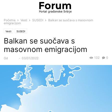
Početna
Vesti
SUSEDI
Balkan se suočava s masovnom
emigracijom
Vesti
SUSEDI
Balkan se suočava s
masovnom emigracijom
132
0
Od
Forum
-
03/01/2022