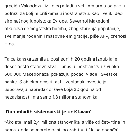
gradiću Valandovu, iz kojeg mladi u velikom broju odlaze u
potrazi za boljim prilikama u inostranstvu. Kao i veliki deo
siromašnog jugoistoka Evrope, Severnoj Makedoniji
otkucava demografska bomba, zbog starenja populacije,
sve manje rođenih i masovne emigracije, piše AFP, prenosi
Hina.
Ta balkanska zemlja u posljednjih 20 godina izgubila je
deset posto stanovništva. Danas u inostranstvu živi oko
600.000 Makedonaca, pokazuju podaci Vlade i Svetske
banke. Slab ekonomski rast i izostanak investicija
usporavaju napredak države koja 30 godina od
nezavisnosti ima samo 1,8 miliona stanovnika.
‘Duh mladih sistematski je uništavan’
“Ako ste imali 2,4 miliona stanovnika, a više od četvrtine ih
nema, onda se morate ozbiljno zabrinuti šta se događa“,