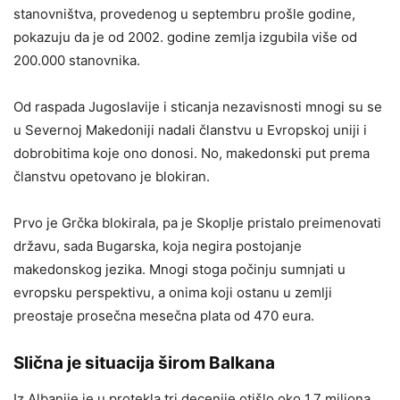
stanovništva, provedenog u septembru prošle godine,
pokazuju da je od 2002. godine zemlja izgubila više od
200.000 stanovnika.
Od raspada Jugoslavije i sticanja nezavisnosti mnogi su se
u Severnoj Makedoniji nadali članstvu u Evropskoj uniji i
dobrobitima koje ono donosi. No, makedonski put prema
članstvu opetovano je blokiran.
Prvo je Grčka blokirala, pa je Skoplje pristalo preimenovati
državu, sada Bugarska, koja negira postojanje
makedonskog jezika. Mnogi stoga počinju sumnjati u
evropsku perspektivu, a onima koji ostanu u zemlji
preostaje prosečna mesečna plata od 470 eura.
Slična je situacija širom Balkana
Iz Albanije je u protekla tri decenije otišlo oko 1,7 miliona