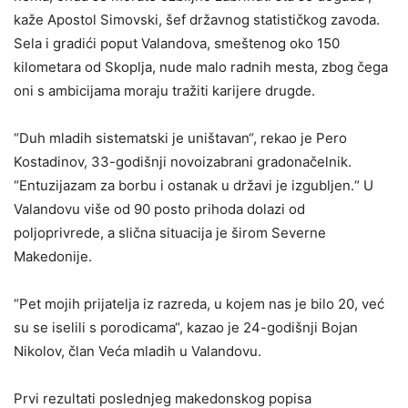
kaže Apostol Simovski, šef državnog statističkog zavoda.
Sela i gradići poput Valandova, smeštenog oko 150
kilometara od Skoplja, nude malo radnih mesta, zbog čega
oni s ambicijama moraju tražiti karijere drugde.
“Duh mladih sistematski je uništavan“, rekao je Pero
Kostadinov, 33-godišnji novoizabrani gradonačelnik.
“Entuzijazam za borbu i ostanak u državi je izgubljen.“ U
Valandovu više od 90 posto prihoda dolazi od
poljoprivrede, a slična situacija je širom Severne
Makedonije.
“Pet mojih prijatelja iz razreda, u kojem nas je bilo 20, već
su se iselili s porodicama“, kazao je 24-godišnji Bojan
Nikolov, član Veća mladih u Valandovu.
Prvi rezultati poslednjeg makedonskog popisa