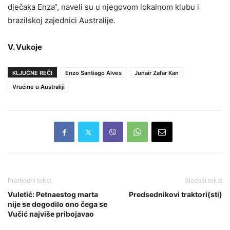
dječaka Enza“, naveli su u njegovom lokalnom klubu i
brazilskoj zajednici Australije.
V. Vukoje
KLJUČNE REČI
Enzo Santiago Alves
Junair Zafar Kan
Vrućine u Australiji
Prethodni tekst
Sledeći tekst
Vuletić: Petnaestog marta
Predsednikovi traktori(sti)
nije se dogodilo ono čega se
Vučić najviše pribojavao