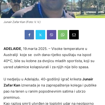
Junair Zafar Kan (Foto: V. V.)
ADELAIDE
, 19.marta 2025. – Visoke temperature u
Australiji koje se ovih dana rijetko spuštaju na ispod
40*C, bile su kobne za dvojicu mladih sportista, koji su
usred utakmice kolapsiurali i za njijh nije bilo spasa.
U nedjelju u Adelajdu. 40-godišnji igrač kriketa
Junair
Zafar Kan
iznenada je na zaprepaštenje kolega i publike
pao na teren u ranim popodnevnim satima i ubrzo
preminuo.
Kao razlog smrti utvrđen je toplotni udar na neotporno