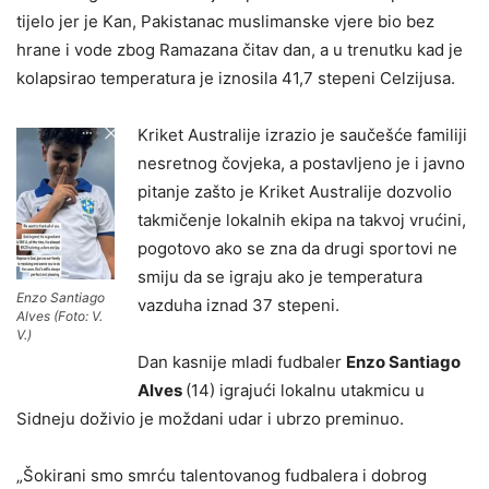
tijelo jer je Kan, Pakistanac muslimanske vjere bio bez
hrane i vode zbog Ramazana čitav dan, a u trenutku kad je
kolapsirao temperatura je iznosila 41,7 stepeni Celzijusa.
Kriket Australije izrazio je saučešće familiji
nesretnog čovjeka, a postavljeno je i javno
pitanje zašto je Kriket Australije dozvolio
takmičenje lokalnih ekipa na takvoj vrućini,
pogotovo ako se zna da drugi sportovi ne
smiju da se igraju ako je temperatura
Enzo Santiago
vazduha iznad 37 stepeni.
Alves (Foto: V.
V.)
Dan kasnije mladi fudbaler
Enzo Santiago
Alves
(14) igrajući lokalnu utakmicu u
Sidneju doživio je moždani udar i ubrzo preminuo.
„Šokirani smo smrću talentovanog fudbalera i dobrog