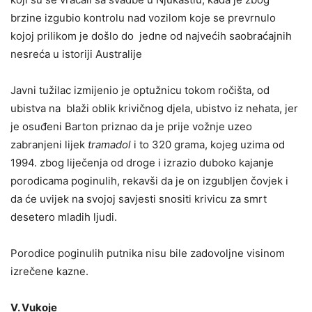
brzine izgubio kontrolu nad vozilom koje se prevrnulo
kojoj prilikom je došlo do jedne od najvećih saobraćajnih
nesreća u istoriji Australije
Javni tužilac izmijenio je optužnicu tokom ročišta, od
ubistva na blaži oblik krivičnog djela, ubistvo iz nehata, jer
je osuđeni Barton priznao da je prije vožnje uzeo
zabranjeni lijek
tramadol
i to 320 grama, kojeg uzima od
1994. zbog liječenja od droge i izrazio duboko kajanje
porodicama poginulih, rekavši da je on izgubljen čovjek i
da će uvijek na svojoj savjesti snositi krivicu za smrt
desetero mladih ljudi.
Porodice poginulih putnika nisu bile zadovoljne visinom
izrečene kazne.
V. Vukoje