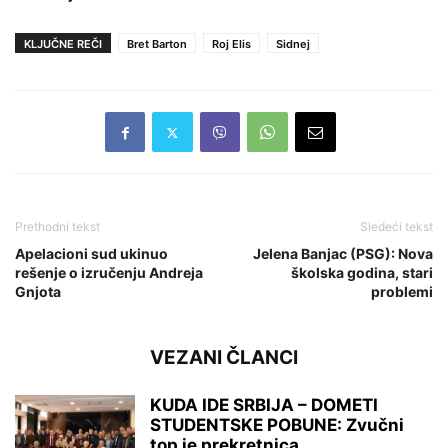
KLJUČNE REČI
Bret Barton
Roj Elis
Sidnej
Prethodni tekst
Sledeći tekst
Apelacioni sud ukinuo
Jelena Banjac (PSG): Nova
rešenje o izručenju Andreja
školska godina, stari
Gnjota
problemi
VEZANI ČLANCI
KUDA IDE SRBIJA – DOMETI
STUDENTSKE POBUNE: Zvučni
top je prekretnica