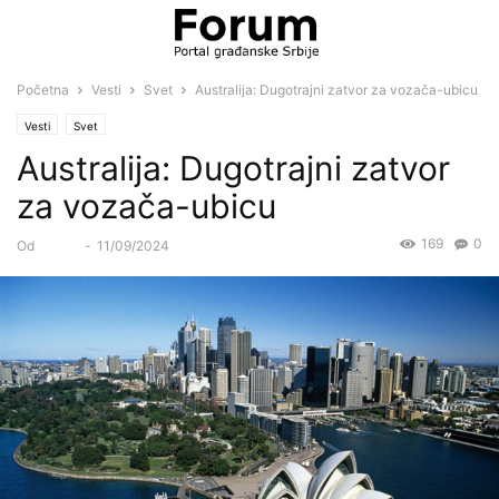
Početna
Vesti
Svet
Australija: Dugotrajni zatvor za vozača-ubicu
Vesti
Svet
Australija: Dugotrajni zatvor
za vozača-ubicu
169
0
Od
Forum
-
11/09/2024