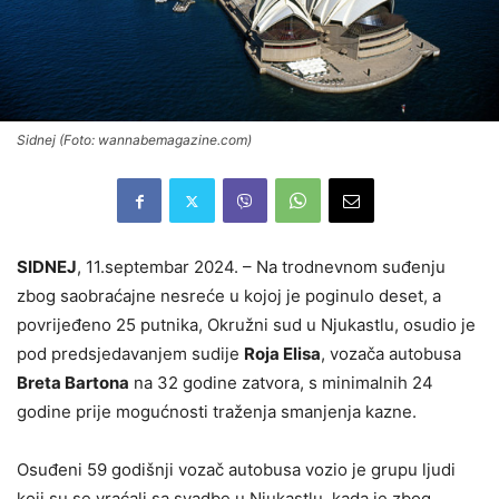
Sidnej (Foto: wannabemagazine.com)
SIDNEJ
, 11.septembar 2024. – Na trodnevnom suđenju
zbog saobraćajne nesreće u kojoj je poginulo deset, a
povrijeđeno 25 putnika, Okružni sud u Njukastlu, osudio je
pod predsjedavanjem sudije
Roja Elisa
, vozača autobusa
Breta Bartona
na 32 godine zatvora, s minimalnih 24
godine prije mogućnosti traženja smanjenja kazne.
Osuđeni 59 godišnji vozač autobusa vozio je grupu ljudi
koji su se vraćali sa svadbe u Njukastlu, kada je zbog